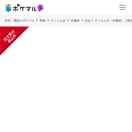
産直・通販のポケマル
果物
さくらんぼ
佐藤錦
訳あり さくらんぼ《佐藤錦》ご家庭用
注
文
受
付
停
止
中