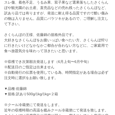
スレ傷、着色不足、うるみ果、双子果など選果落ちしたさくらん
ぼや観光園のお土産、直売品などの売れ残ったさくらんぼなど、
訳あり品では有りますが、発送に耐え得る品質ですので酷い傷み
の物は入りません。品質にバラツキがあるので、ご理解し注文し
て下さい。
さくらんぼの王様、佐藤錦の規格外品です。
大好きなさくらんぼをお腹いっぱい食べたい方、さくらんぼ狩り
に行きたいけどなかなかご都合が合わない方などに、ご家庭用で
食べ放題気分を味わって頂きたいと思います。
※収穫でき次第順次発送します（6月上旬〜6月中旬）
※配送日のご指定は出来ません
※自動発行の伝票を使用している為、時間指定がある場合は必ず
注文時に選択をお願い致します。
▼品種:佐藤錦
▼規格:訳あり500g/1kg/1kg×２箱
※クール冷蔵便にて発送をします。
近年の収穫時期の高温を鑑みクール冷蔵便にて発送を致します。