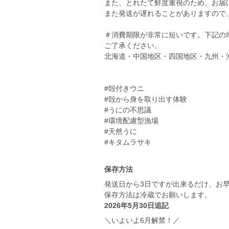
また、とれたて鮮度重視のため、お届
また発送が遅れることがありますので
＃消費期限が非常に短いです。下記の
ご了承ください。
北海道・中国地区・四国地区・九州・
#殻付きウニ
#殻から身を取り出す体験
#うにの不思議
#環境配慮型漁場
#天然うに
#キタムラサキ
保存方法
発送日から3日ですが出来るだけ、お
保存方法は冷蔵でお願いします。
2026年5月30日追記
＼いよいよ6月解禁！／