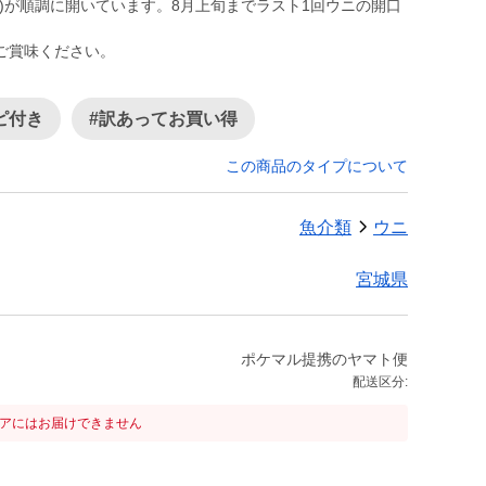
)が順調に開いています。8月上旬までラスト1回ウニの開口
ご賞味ください。
ピ付き
#訳あってお買い得
この商品のタイプについて
魚介類
ウニ
宮城県
ポケマル提携のヤマト便
配送区分:
リアにはお届けできません