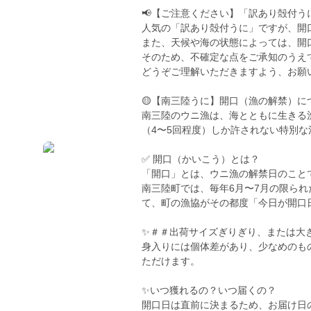
📢【ご注意ください】「訳あり殻付う
人気の「訳あり殻付うに」ですが、開
また、天候や海の状態によっては、開
そのため、不確定な点をご承知のうえ
どうぞご理解いただきますよう、お願
🟡【南三陸うに】開口（漁の解禁）に
南三陸のウニ漁は、海とともに生きる
（4〜5回程度）しか許されない特別な
✅ 開口（かいこう）とは？
「開口」とは、ウニ漁の解禁日のこと
南三陸町では、毎年6月〜7月の限ら
て、町の漁協がその都度「今日が開口
✨＃＃出荷サイズぎりぎり、または大き
身入りには個体差があり、少なめのも
ただけます。
✨いつ獲れるの？いつ届くの？
開口日は直前に決まるため、お届け日