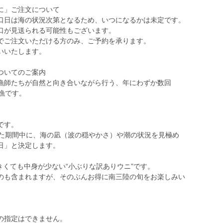
に」ご注文について
口日は海の状況次第となるため、いつになるかは未定です。
口が見送られる可能性もございます。
でご注文いただける方のみ、ご予約を承ります。
いいたします。
ついてのご案内
漁師たちが自然と向き合いながら行う、年にわずか数回
漁です。
です。
れた期間中に、海の凪（波の穏やかさ）や潮の状況を見極め
日」と決定します。
くても中身が少ない“小ぶりな訳ありウニ”です。
のも含まれますが、そのぶんお得に南三陸の旬をお楽しみい
の指定はできません。