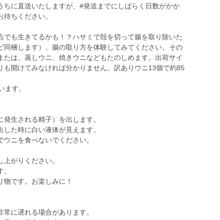
うちに直送いたしますが、#発送までにしばらく日数がかか
お待ちください。
点でも生きてるかも！？ハサミで殻を切って腸を取り除いた
ピ同梱します）。腸の取り方を体験してみてください。その
または、蒸しウニ、焼きウニなどもたのしめます。出荷サイ
も開けてみなければ分かりません。訳ありウニ13個で約85
います。
に発生される精子）を出します。
出した時に白い液体が見えます。
でウニを食べないでください。
し上がりください。
す。
り物です。お楽しみに！
非常に遅れる場合があります。