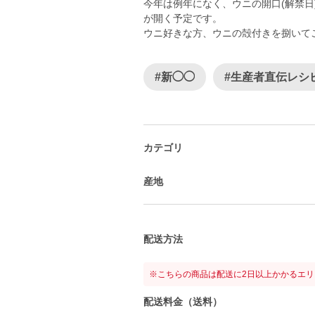
今年は例年になく、ウニの開口(解禁日
が開く予定です。
ウニ好きな方、ウニの殻付きを捌いて
#新◯◯
#生産者直伝レシ
カテゴリ
産地
配送方法
※こちらの商品は配送に2日以上かかるエ
配送料金（送料）