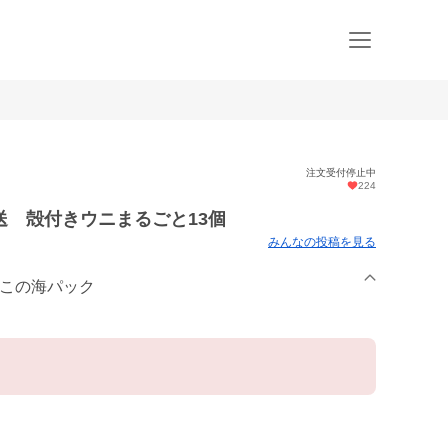
注文受付停止中
224
 殻付きウニまるごと13個
みんなの投稿を見る
みこの海パック