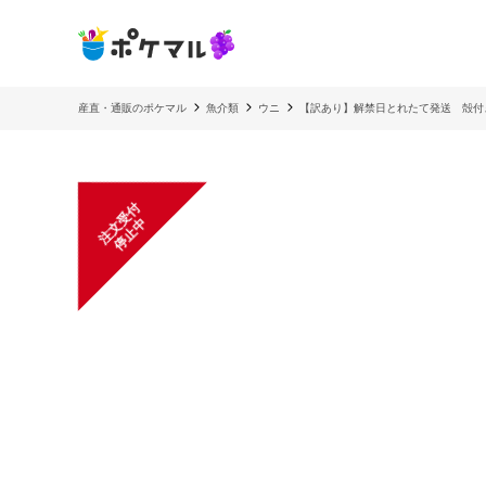
産直・通販のポケマル
魚介類
ウニ
【訳あり】解禁日とれたて発送 殻付
注
文
受
付
停
止
中