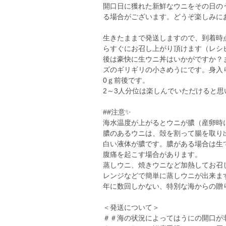
開口日に獲れた新鮮なウニをその日の
る場合がございます。どうぞ楽しみに
生きたままで発送しますので、到着時
らすぐにお召し上がり頂けます（レシ
後は豪快に生ウニ丼はいかがですか？
ズのギリギリの小さめうにです。身入り
0ｇ前後です。
2～3人分位は楽しんでいただけると思
##注意✨
海水温度が上がるとウニが膿（産卵時
膿のあるウニは、殻を割って腸を取り
白い液体が膿です。膿がある場合は生
腹痛を起こす場合があります。
蒸しウニ、焼きウニなど加熱してお召
レンジなどで簡単に蒸しウニが出来ま
年に数回しかない、特別な海からの贈
＜発送について＞
＃＃海の状況によってはうにの開口が