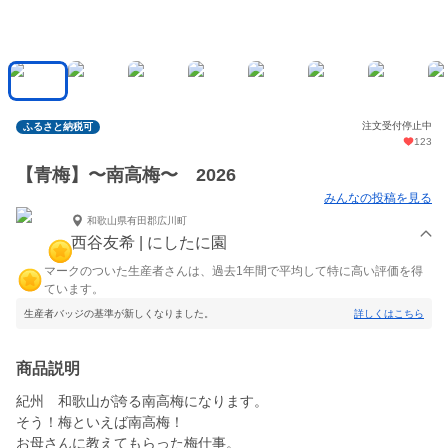
注文受付停止中
ふるさと納税可
123
【青梅】〜南高梅〜 2026
みんなの投稿を見る
和歌山県有田郡広川町
西谷友希 | にしたに園
マークのついた生産者さんは、過去1年間で平均して特に高い評価を得
ています。
生産者バッジの基準が新しくなりました。
詳しくはこちら
商品説明
紀州 和歌山が誇る南高梅になります。
そう！梅といえば南高梅！
お母さんに教えてもらった梅仕事。