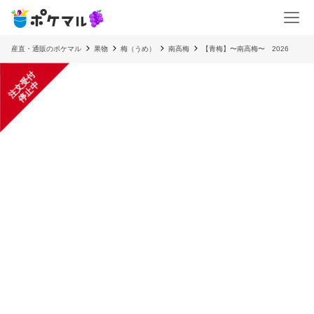
産直・通販のポケマル
果物
梅（うめ）
南高梅
【青梅】〜南高梅〜 2026
注
文
受
付
停
止
中