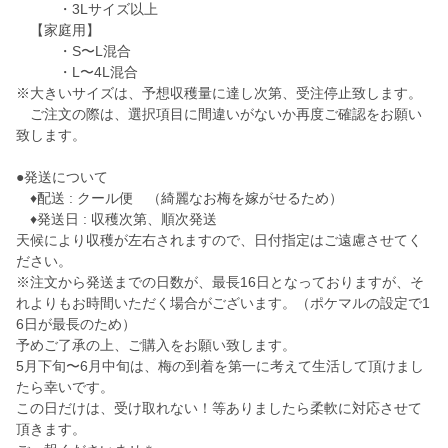
・3Lサイズ以上
【家庭用】
・S〜L混合
・L〜4L混合
※大きいサイズは、予想収穫量に達し次第、受注停止致します。
ご注文の際は、選択項目に間違いがないか再度ご確認をお願い
致します。
●発送について
♦︎配送 : クール便 （綺麗なお梅を嫁がせるため）
♦︎発送日 : 収穫次第、順次発送
天候により収穫が左右されますので、日付指定はご遠慮させてく
ださい。
※注文から発送までの日数が、最長16日となっておりますが、そ
れよりもお時間いただく場合がございます。（ポケマルの設定で1
6日が最長のため）
予めご了承の上、ご購入をお願い致します。
5月下旬〜6月中旬は、梅の到着を第一に考えて生活して頂けまし
たら幸いです。
この日だけは、受け取れない！等ありましたら柔軟に対応させて
頂きます。