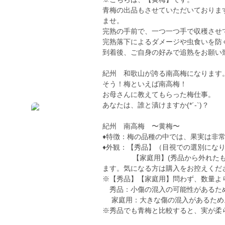
青梅の出品もさせていただいておりま
ませ。
完熟の手前で、一つ一つ手で収穫させ
完熟落下によるダメージや虫食いを防
到着後、ご自身の好みで追熟をお願い
紀州 和歌山が誇る南高梅になります
そう！梅といえば南高梅！
お母さんに教えてもらった梅仕事。
あなたは、誰と漬けますか(*´-`)？
紀州 南高梅 〜黄梅〜
♦︎特徴：梅の品種の中では、果実は非
♦︎外観：【秀品】（目視での選別にな
【家庭用】(秀品から外れたもの
ます。気になる方は購入をお控えくだ
※【秀品】【家庭用】問わず、数量よ
秀品：小傷の混入の可能性があるた
家庭用：大きな傷の混入があるため
※秀品でも青梅と比較すると、実が柔