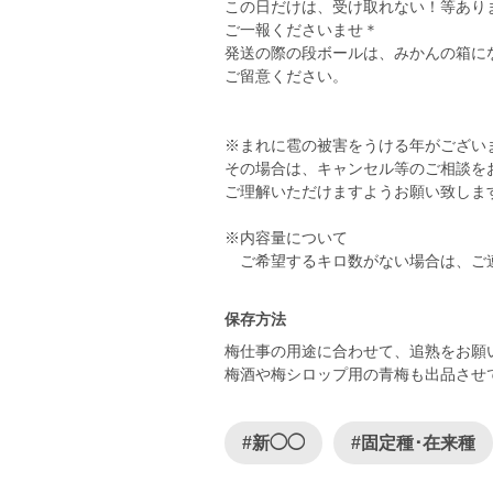
この日だけは、受け取れない！等あり
ご一報くださいませ＊
発送の際の段ボールは、みかんの箱に
ご留意ください。
※まれに雹の被害をうける年がござい
その場合は、キャンセル等のご相談を
ご理解いただけますようお願い致しま
※内容量について
ご希望するキロ数がない場合は、ご
保存方法
梅仕事の用途に合わせて、追熟をお願
梅酒や梅シロップ用の青梅も出品させ
#新◯◯
#固定種･在来種