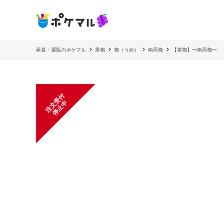
産直・通販のポケマル
果物
梅（うめ）
南高梅
【黄梅】〜南高梅〜
注
文
受
付
停
止
中