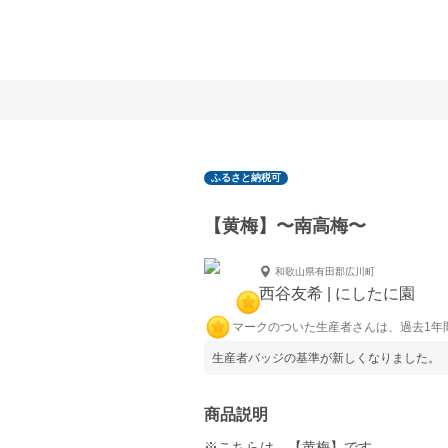
ふるさと納税可
【黄梅】〜南高梅〜
和歌山県有田郡広川町
西谷友希 | にしたに園
マークのついた生産者さんは、過去1年
生産者バッジの基準が新しくなりました。
商品説明
※こちらは、【黄梅】です。