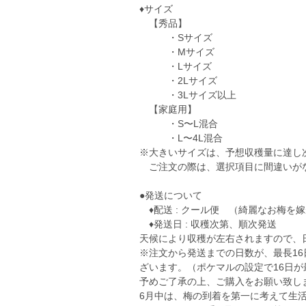
♦︎サイズ
【秀品】
・Sサイズ
・Mサイズ
・Lサイズ
・2Lサイズ
・3Lサイズ以上
【家庭用】
・S〜L混合
・L〜4L混合
※大きいサイズは、予想収穫量に達し
ご注文の際は、選択項目に間違いが
●発送について
♦︎配送 : クール便 （綺麗なお梅を
♦︎発送日 : 収穫次第、順次発送
天候により収穫が左右されますので、
※注文から発送までの日数が、最長1
ざいます。（ポケマルの設定で16日が
予めご了承の上、ご購入をお願い致し
6月中は、梅の到着を第一に考えて生