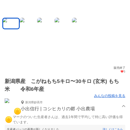
販売終了
5
新潟県産 こがねもち5キロ〜30キロ (玄米) もち
米 令和6年産
みんなの投稿を見る
新潟県妙高市
小出信行 | コシヒカリの郷 小出農場
マークのついた生産者さんは、過去1年間で平均して特に高い評価を得
ています。
生産者バッジの基準が新しくなりました。
詳しくはこちら