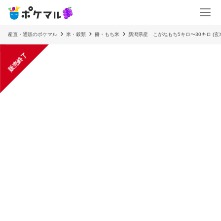
産直・通販のポケマル
米・穀類
餅・もち米
新潟県産 こがねもち5キロ〜30キロ (
販売終了