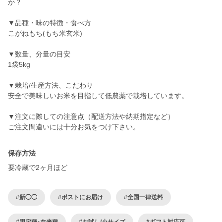
か？
▼品種・味の特徴・食べ方
こがねもち(もち米玄米)
▼数量、分量の目安
1袋5kg
▼栽培/生産方法、こだわり
安全で美味しいお米を目指して低農薬で栽培しています。
▼注文に際しての注意点（配送方法や納期指定など）
ご注文間違いには十分お気をつけ下さい。
保存方法
要冷蔵で2ヶ月ほど
#新◯◯
#ポストにお届け
#全国一律送料
#固定種･在来種
#お試し/小サイズ
#ギフト対応可