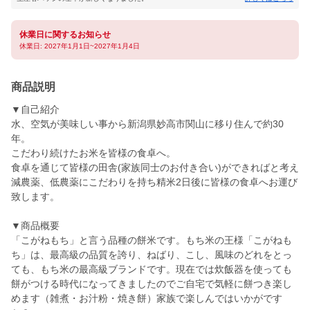
休業日に関するお知らせ
休業日: 2027年1月1日~2027年1月4日
商品説明
▼自己紹介
水、空気が美味しい事から新潟県妙高市関山に移り住んで約30
年。
こだわり続けたお米を皆様の食卓へ。
食卓を通じて皆様の田舎(家族同士のお付き合い)ができればと考え
減農薬、低農薬にこだわりを持ち精米2日後に皆様の食卓へお運び
致します。
▼商品概要
「こがねもち」と言う品種の餅米です。もち米の王様「こがねも
ち」は、最高級の品質を誇り、ねばり、こし、風味のどれをとっ
ても、もち米の最高級ブランドです。現在では炊飯器を使っても
餅がつける時代になってきましたのでご自宅で気軽に餅つき楽し
めます（雑煮・お汁粉・焼き餅）家族で楽しんではいかがです