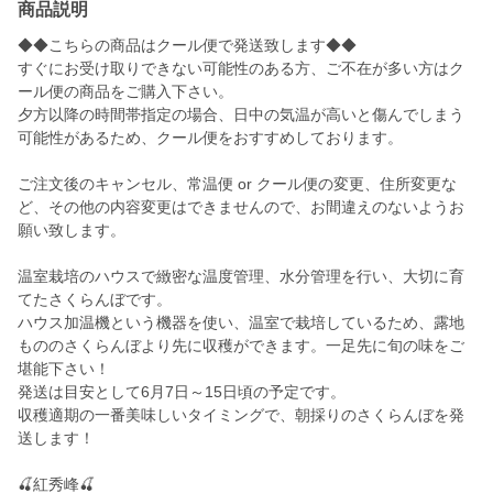
商品説明
◆◆こちらの商品はクール便で発送致します◆◆
すぐにお受け取りできない可能性のある方、ご不在が多い方はク
ール便の商品をご購入下さい。
夕方以降の時間帯指定の場合、日中の気温が高いと傷んでしまう
可能性があるため、クール便をおすすめしております。
ご注文後のキャンセル、常温便 or クール便の変更、住所変更な
ど、その他の内容変更はできませんので、お間違えのないようお
願い致します。
温室栽培のハウスで緻密な温度管理、水分管理を行い、大切に育
てたさくらんぼです。
ハウス加温機という機器を使い、温室で栽培しているため、露地
もののさくらんぼより先に収穫ができます。一足先に旬の味をご
堪能下さい！
発送は目安として6月7日～15日頃の予定です。
収穫適期の一番美味しいタイミングで、朝採りのさくらんぼを発
送します！
🍒紅秀峰🍒