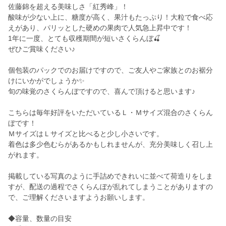
佐藤錦を超える美味しさ「紅秀峰」！
酸味が少ない上に、糖度が高く、果汁もたっぷり！大粒で食べ応
えがあり、パリッとした硬めの果肉で人気急上昇中です！
1年に一度、とても収穫期間が短いさくらんぼ🍒
ぜひご賞味ください♪
個包装のパックでのお届けですので、ご友人やご家族とのお裾分
けにいかがでしょうか✨
旬の味覚のさくらんぼですので、喜んで頂けると思います♪
こちらは毎年好評をいただいているＬ・Ｍサイズ混合のさくらん
ぼです！
ＭサイズはＬサイズと比べると少し小さいです。
着色は多少色むらがあるかもしれませんが、充分美味しく召し上
がれます。
掲載している写真のように手詰めできれいに並べて荷造りをしま
すが、配送の過程でさくらんぼが乱れてしまうことがありますの
で、ご理解くださいますようお願いします。
◆容量、数量の目安