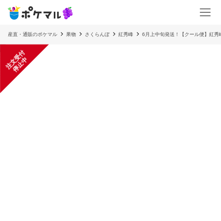
産直・通販のポケマル
果物
さくらんぼ
紅秀峰
6月上中旬発送！【クール便】紅秀峰
注
文
受
付
停
止
中