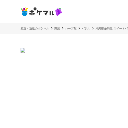
産直・通販のポケマル
野菜
ハーブ類
バジル
沖縄県糸満産 スイート