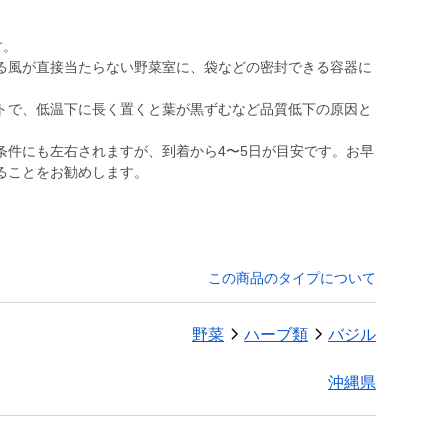
す。
る風が直接当たらない野菜室に、袋などの密封できる容器に
トで、低温下に長く置くと葉が黒ずむなど品質低下の原因と
条件にも左右されますが、到着から4〜5日が目安です。お早
ることをお勧めします。
この商品のタイプについて
野菜
ハーブ類
バジル
沖縄県