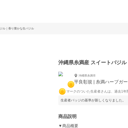
バジル｜香り豊かな生バジル
沖縄県糸満産 スイートバジ
沖縄県糸満市
平良彰規 | 糸満ハーブガ
マークのついた生産者さんは、過去1年
生産者バッジの基準が新しくなりました。
商品説明
▼商品概要