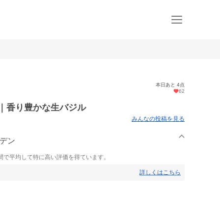
本日あと 4点
62
ル｜香り豊かな生バジル
みんなの投稿を見る
ーデン
間で平均して特に高い評価を得ています。
詳しくはこちら