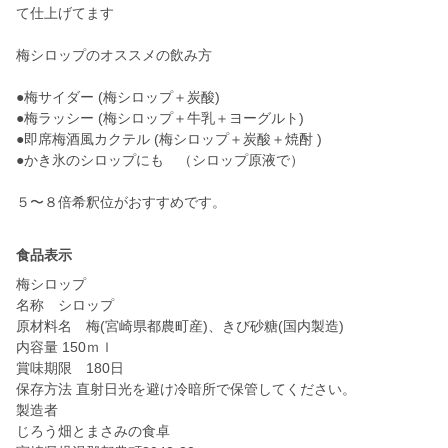
て仕上げてます
梅シロップのオススメの飲み方
●梅サイダー (梅シロップ＋炭酸)
●梅ラッシー (梅シロップ＋牛乳＋ヨーグルト)
●即席梅酒風カクテル (梅シロップ＋炭酸＋焼酎 )
●かき氷のシロップにも （シロップ原液で）
５〜８倍希釈位がおすすめです。
食品表示
梅シロップ
名称 シロップ
原材料名 梅(宮崎県都農町産)、きび砂糖(国内製造)
内容量 150ｍｌ
賞味期限 180日
保存方法 直射日光を避け冷暗所で保管してください。
製造者
じろう畑とまさみの食卓