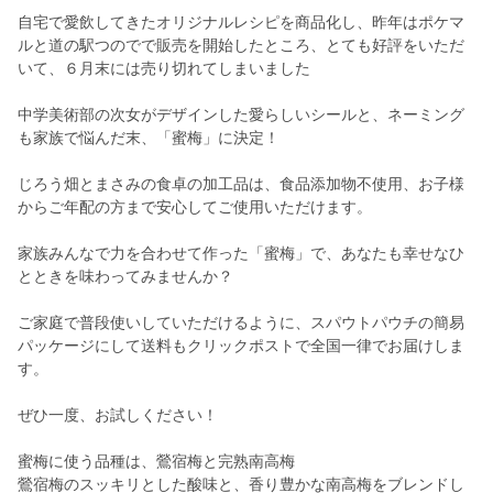
自宅で愛飲してきたオリジナルレシピを商品化し、昨年はポケマ
ルと道の駅つのでで販売を開始したところ、とても好評をいただ
いて、６月末には売り切れてしまいました
中学美術部の次女がデザインした愛らしいシールと、ネーミング
も家族で悩んだ末、「蜜梅」に決定！
じろう畑とまさみの食卓の加工品は、食品添加物不使用、お子様
からご年配の方まで安心してご使用いただけます。
家族みんなで力を合わせて作った「蜜梅」で、あなたも幸せなひ
とときを味わってみませんか？
ご家庭で普段使いしていただけるように、スパウトパウチの簡易
パッケージにして送料もクリックポストで全国一律でお届けしま
す。
ぜひ一度、お試しください！
蜜梅に使う品種は、鶯宿梅と完熟南高梅
鶯宿梅のスッキリとした酸味と、香り豊かな南高梅をブレンドし