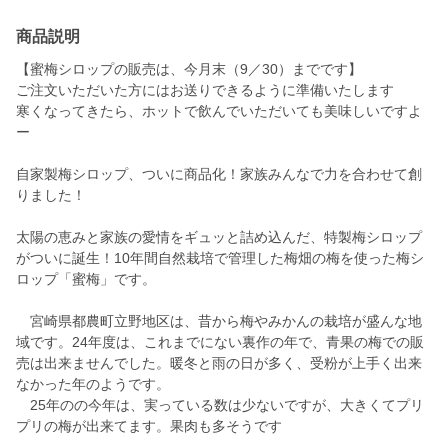
商品説明
【蜜梅シロップの販売は、今月末（9／30）までです】
ご注文いただいた方にはお送りできるように準備いたします
寒くなってきたら、ホットで飲んでいただいても美味しいですよ
ー
自家製梅シロップ、ついに商品化！家族みんなで力を合わせて創
りました！
太陽の恵みと家族の愛情をギュッと詰め込んだ、特製梅シロップ
がついに誕生！10年間自然栽培で管理した梅畑の梅を使った梅シ
ロップ「蜜梅」です。
宮崎県都農町立野地区は、昔から梅やみかんの栽培が盛んな地
域です。24年度は、これまでにない裏作の年で、青果の梅での販
売は出来ませんでした。暖冬と雨の日が多く、受粉が上手く出来
なかった年のようです。
25年のの今年は、実っている数は少ないですが、大きくてプリ
プリの梅が出来てます。果肉も多そうです