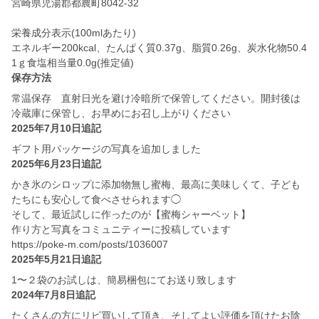
宮崎県児湯郡都農町8042-32
栄養成分表示(100mlあたり)
エネルギー200kcal、たんぱく質0.37g、脂質0.26g、炭水化物50.4
1ｇ食塩相当量0.0g(推定値)
保存方法
常温保存 直射日光を避け冷暗所で保管してください。開封後は
冷蔵庫に保管し、お早めにお召し上がりください
2025年7月10日追記
ギフト用パッケージの写真を追加しました
2025年6月23日追記
かき氷のシロップに添加物無し蜜梅、最高に美味しくて、子ども
たちにも安心して食べさせられます◯
そして、最近試しに作ったのが【蜜梅シャーベット】
作り方と写真をコミュニティーに投稿しています
https://poke-m.com/posts/1036007
2025年5月21日追記
1〜２袋のお試しは、簡易梱包にてお送り致します
2024年7月8日追記
たくさんの方にリピ買いして頂き、そしてよい評価を頂けたお陰