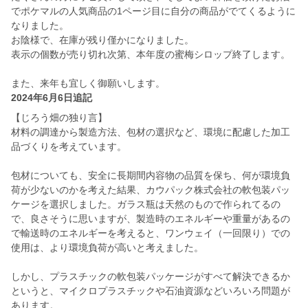
でポケマルの人気商品の1ページ目に自分の商品がでてくるように
なりました。
お陰様で、在庫が残り僅かになりました。
表示の個数が売り切れ次第、本年度の蜜梅シロップ終了します。
また、来年も宜しく御願いします。
2024年6月6日追記
【じろう畑の独り言】
材料の調達から製造方法、包材の選択など、環境に配慮した加工
品づくりを考えています。
包材についても、安全に長期間内容物の品質を保ち、何が環境負
荷が少ないのかを考えた結果、カウパック株式会社の軟包装パッ
ケージを選択しました。ガラス瓶は天然のもので作られてるの
で、良さそうに思いますが、製造時のエネルギーや重量があるの
で輸送時のエネルギーを考えると、ワンウェイ（一回限り）での
使用は、より環境負荷が高いと考えました。
しかし、プラスチックの軟包装パッケージがすべて解決できるか
というと、マイクロプラスチックや石油資源などいろいろ問題が
あります。