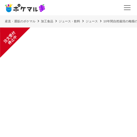
産直・通販のポケマル
加工食品
ジュース・飲料
ジュース
10年間自然栽培の梅畑の
注
文
受
付
停
止
中