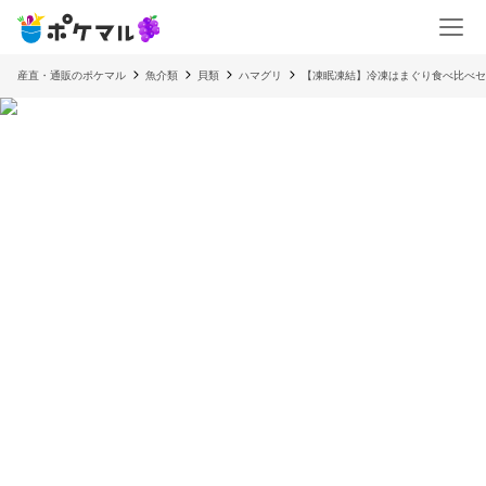
産直・通販のポケマル
魚介類
貝類
ハマグリ
【凍眠凍結】冷凍はまぐり食べ比べセ