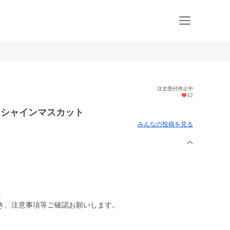
注文受付停止中
42
てたシャインマスカット
みんなの投稿を見る
。
き、注意事項等ご確認お願いします。