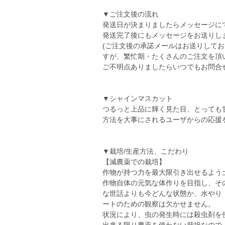
▼ご注文後の流れ
発送日が決まりましたらメッセージに
発送完了後にもメッセージをお送りし
(ご注文後の承諾メールはお送りして
すが、繁忙期・たくさんのご注文を頂
ご不明点ありましたらいつでもお問合
▼シャインマスカット
つるっと上品に輝く見た目、とっても
方法を大事にされるユーザからの応援
▼栽培/生産方法、こだわり
【減農薬での栽培】
作物が持つ力を最大限引き出せるよう
作物自体の元気な体作りを目指し、そ
な世話よりも今どんな状態か、水やり
ートのための観察は欠かせません。
状況により、虫の発生時には殺虫剤を