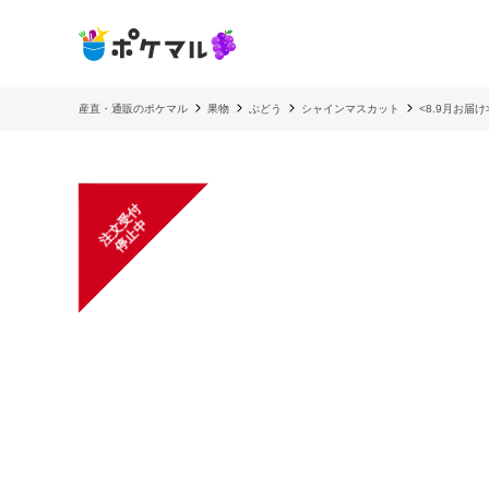
産直・通販のポケマル
果物
ぶどう
シャインマスカット
<8.9月お届
注
文
受
付
停
止
中