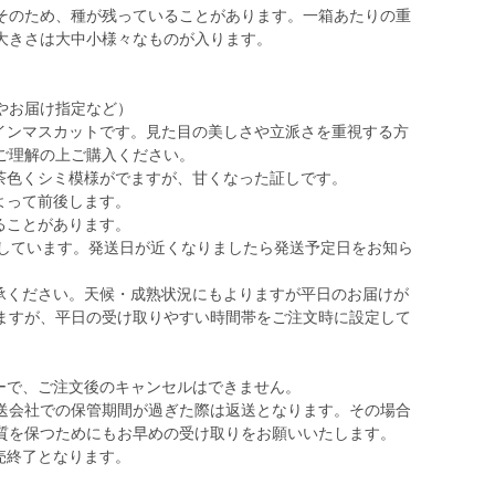
そのため、種が残っていることがあります。一箱あたりの重
大きさは大中小様々なものが入ります。
やお届け指定など）
ャインマスカットです。見た目の美しさや立派さを重視する方
ご理解の上ご購入ください。
と茶色くシミ模様がでますが、甘くなった証しです。
よって前後します。
ることがあります。
予定しています。発送日が近くなりましたら発送予定日をお知ら
了承ください。天候・成熟状況にもよりますが平日のお届けが
ますが、平日の受け取りやすい時間帯をご注文時に設定して
リーで、ご注文後のキャンセルはできません。
送会社での保管期間が過ぎた際は返送となります。その場合
質を保つためにもお早めの受け取りをお願いいたします。
売終了となります。