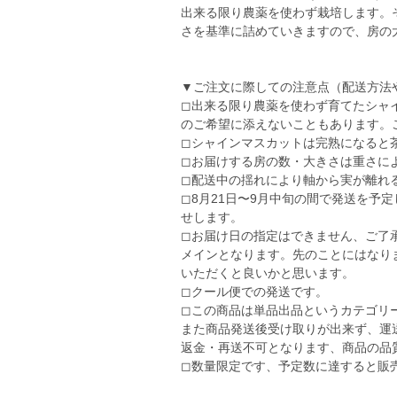
出来る限り農薬を使わず栽培します。
さを基準に詰めていきますので、房の
▼ご注文に際しての注意点（配送方法
◻︎出来る限り農薬を使わず育てたシ
のご希望に添えないこともあります。
◻︎シャインマスカットは完熟になる
◻︎お届けする房の数・大きさは重さに
◻︎配送中の揺れにより軸から実が離れ
◻︎8月21日〜9月中旬の間で発送を
せします。
◻︎お届け日の指定はできません、ご
メインとなります。先のことにはなり
いただくと良いかと思います。
◻︎クール便での発送です。
◻︎この商品は単品出品というカテゴ
また商品発送後受け取りが出来ず、運
返金・再送不可となります、商品の品
◻︎数量限定です、予定数に達すると販