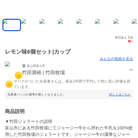
本日あと 5点
7
レモン味6個セット|カップ
みんなの投稿を見る
富山県富山市
竹田満裕 | 竹田牧場
マークのついた生産者さんは、過去1年間で平均して特に高い評価を得
ています。
生産者バッジの基準が新しくなりました。
詳しくはこちら
商品説明
▼竹田ジェラートの説明
富山市にある竹田牧場にてジャージー牛から摂れた牛乳を100%使
用した竹田牧場のジェラートです。ジャージー牛の濃厚なジャー