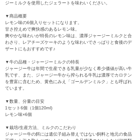
ジーミルクを使用したジェラートを味わいください。
▼商品概要
レモン味の6個入りセットになります。
甘さ控えめで爽快感のあるレモン味。
爽やかな味わいが特長のレモン味は、濃厚ジャージーミルクと合
わさり、レアチーズケーキのような味わいでさっぱりと食後のデ
ザートにもおすすめです♪
▼牛の品種・ジャージーミルクの特長
ジャージー牛は年間で生産できる乳量が少なく希少価値が高い牛
乳です、また、ジャージー牛から搾られる牛乳は濃厚でカロテン
を豊富に含むため、黄色にみえ「ゴールデンミルク」とも呼ばれ
ています。
▼数量、分量の目安
1セット6個（1個120ml)
レモン味×6個
▼栽培/生産方法、ミルクのこだわり
ジャージー牛の餌には遺伝子組み替えではない飼料と地元の食品