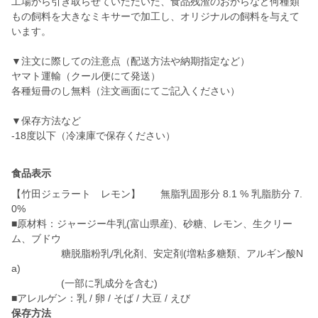
工場から引き取らせていただいた、食品残渣のおからなど何種類
もの飼料を大きなミキサーで加工し、オリジナルの飼料を与えて
います。
▼注文に際しての注意点（配送方法や納期指定など）
ヤマト運輸（クール便にて発送）
各種短冊のし無料（注文画面にてご記入ください）
▼保存方法など
-18度以下（冷凍庫で保存ください）
食品表示
【竹田ジェラート レモン】 無脂乳固形分 8.1 % 乳脂肪分 7.
0%
■原材料：ジャージー牛乳(富山県産)、砂糖、レモン、生クリー
ム、ブドウ
糖脱脂粉乳/乳化剤、安定剤(増粘多糖類、アルギン酸N
a)
(一部に乳成分を含む)
保存方法