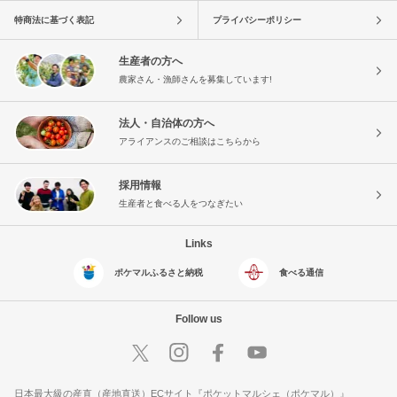
特商法に基づく表記
プライバシーポリシー
生産者の方へ
農家さん・漁師さんを募集しています!
法人・自治体の方へ
アライアンスのご相談はこちらから
採用情報
生産者と食べる人をつなぎたい
Links
ポケマルふるさと納税
食べる通信
Follow us
日本最大級の産直（産地直送）ECサイト『ポケットマルシェ（ポケマル）』