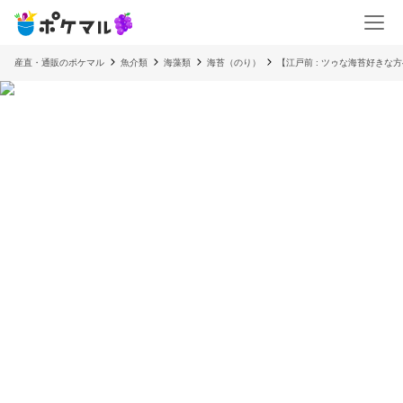
産直・通販のポケマル
魚介類
海藻類
海苔（のり）
【江戸前 : ツゥな海苔好きな