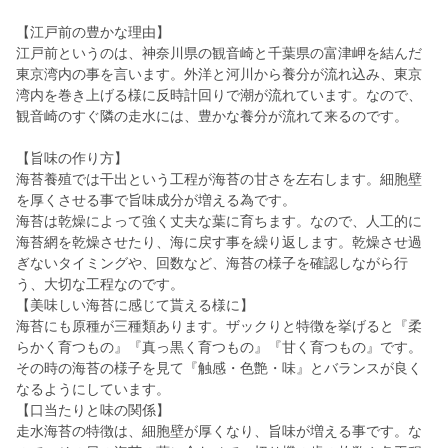
【江戸前の豊かな理由】
江戸前というのは、神奈川県の観音崎と千葉県の富津岬を結んだ
東京湾内の事を言います。外洋と河川から養分が流れ込み、東京
湾内を巻き上げる様に反時計回りで潮が流れています。なので、
観音崎のすぐ隣の走水には、豊かな養分が流れて来るのです。
【旨味の作り方】
海苔養殖では干出という工程が海苔の甘さを左右します。細胞壁
を厚くさせる事で旨味成分が増える為です。
海苔は乾燥によって強く丈夫な葉に育ちます。なので、人工的に
海苔網を乾燥させたり、海に戻す事を繰り返します。乾燥させ過
ぎないタイミングや、回数など、海苔の様子を確認しながら行
う、大切な工程なのです。
【美味しい海苔に感じて貰える様に】
海苔にも原種が三種類あります。ザックりと特徴を挙げると『柔
らかく育つもの』『真っ黒く育つもの』『甘く育つもの』です。
その時の海苔の様子を見て『触感・色艶・味』とバランスが良く
なるようにしています。
【口当たりと味の関係】
走水海苔の特徴は、細胞壁が厚くなり、旨味が増える事です。な