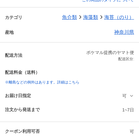
魚介類
海藻類
海苔（のり）
カテゴリ
神奈川県
産地
ポケマル提携のヤマト便
配送方法
配送区分:
配送料金（送料）
※離島などの例外はあります。詳細はこちら
お届け日指定
可
注文から発送まで
1~7日
クーポン利用可否
可