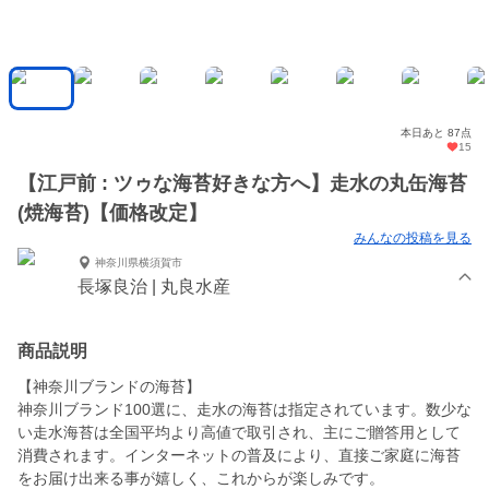
本日あと 87点
15
【江戸前 : ツゥな海苔好きな方へ】走水の丸缶海苔
(焼海苔)【価格改定】
みんなの投稿を見る
神奈川県横須賀市
長塚良治 | 丸良水産
商品説明
【神奈川ブランドの海苔】
神奈川ブランド100選に、走水の海苔は指定されています。数少な
い走水海苔は全国平均より高値で取引され、主にご贈答用として
消費されます。インターネットの普及により、直接ご家庭に海苔
をお届け出来る事が嬉しく、これからが楽しみです。