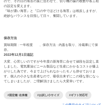
ので、その日の海苔の葉に合わせて、切り機の歯の枚数や各工程
の設定を変えます。
『味が濃い海苔』と『口の中でほどける海苔』は相反しますが、
絶妙なバランスを目指して日々、奮闘しています。
保存方法
賞味期限 : 一年程度 、保存方法 : 内蓋を取り、冷蔵庫にて保
存。
2022年12月1日追記
大変、心苦しいのですが今年度の新海苔に合せて値段を設定し直
しました。電気重油ビニール製品など生産にかかるコストが爆上
がりした為です。今まで上げられなかったモノも併せておりま
す。個人の小さな生産者なので、吸収出来ずにこの様な形になっ
てしまいましたが、ご理解頂けましたら大変幸いです。
#固定種･在来種
#お試し/小サイズ
#ギフト対応可
この商品のタイプについて