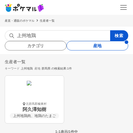
産直・通販のポケマル
生産者一覧
検索
カテゴリ
産地
生産者一覧
キーワード
上州地鶏
産地
群馬県
の検索結果:1件
北群馬郡榛東村
阿久澤知樹
上州地鶏肉、地鶏のたまご
1-1表示/1件中