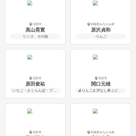
沼田市
利根郡みなかみ町
髙山晃寛
原沢貞和
リンゴ、その他
-りんご
沼田市
沼田市
原田俊祐
関口元雄
いちご・さくらんぼ・ブルーベリー・桃・ぶどう・りんご
🍎りんご🍐洋なし🍇ぶどう🍑もも🌾米
沼田市
利根郡みなかみ町