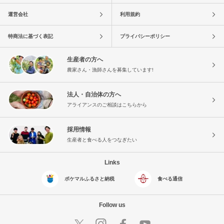
運営会社
利用規約
特商法に基づく表記
プライバシーポリシー
生産者の方へ
農家さん・漁師さんを募集しています!
法人・自治体の方へ
アライアンスのご相談はこちらから
採用情報
生産者と食べる人をつなぎたい
Links
ポケマルふるさと納税
食べる通信
Follow us