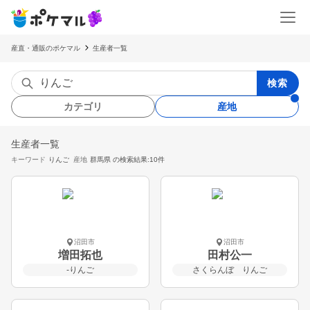
産直・通販のポケマル
生産者一覧
検索
カテゴリ
産地
生産者一覧
キーワード
りんご
産地
群馬県
の検索結果:10件
沼田市
沼田市
増田拓也
田村公一
-りんご
さくらんぼ りんご