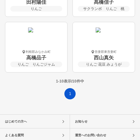
田村陽佳
髙橋信子
りんご
サクランボ りんご 桃
利根郡みなかみ町
吾妻郡東吾妻町
高橋品子
西山真矢
りんご りんごジャム
りんご 花豆 みょうが
1-10表示/10件中
1
はじめての方へ
お知らせ
よくある質問
運営へのお問い合わせ