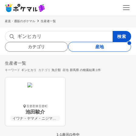
産直・通販のポケマル
生産者一覧
検索
カテゴリ
産地
生産者一覧
キーワード
ギンヒカリ
カテゴリ
魚介類
産地
群馬県
の検索結果:1件
吾妻郡東吾妻町
池田駿介
イワナ・ヤマメ・ニジマス・アユ・ヒメマス・イトウ・ギンヒカリ
1-1表示/1件中