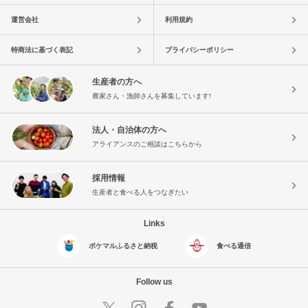
運営会社
利用規約
特商法に基づく表記
プライバシーポリシー
生産者の方へ
農家さん・漁師さんを募集しています!
法人・自治体の方へ
アライアンスのご相談はこちらから
採用情報
生産者と食べる人をつなぎたい
Links
ポケマルふるさと納税
食べる通信
Follow us