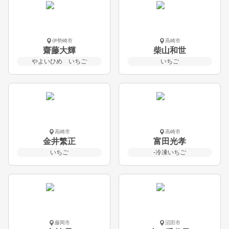
伊勢崎市
高崎市
齋藤大輝
柴山和世
やよいひめ いちご
いちご
高崎市
高崎市
金井繁正
富田光孝
いちご
-冷凍いちご
藤岡市
沼田市