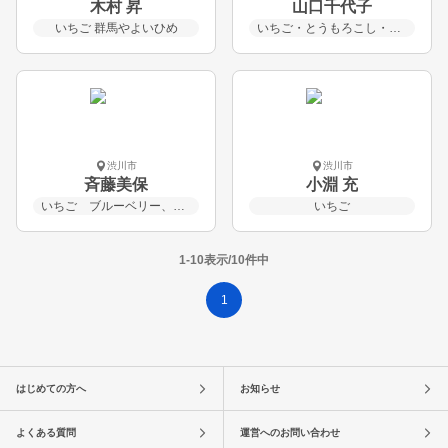
木村 昇
山口千代子
いちご 群馬やよいひめ
いちご・とうもろこし・スイカ・メロン・米・その他野菜
渋川市
渋川市
斉藤美保
小淵 充
いちご ブルーベリー、ジャム、乾燥果実
いちご
1-10表示/10件中
1
はじめての方へ
お知らせ
よくある質問
運営へのお問い合わせ