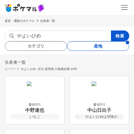
産直・通販のポケマル
生産者一覧
検索
カテゴリ
産地
生産者一覧
キーワード
やよいひめ
産地
群馬県
の検索結果:10件
藤岡市
藤岡市
中野達也
中山日出子
いちご
- やよいひめは甘味が強くまろやかな酸味が特徴です。