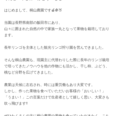
はじめまして、桐山農園です🍎🍇🍑

当園は長野県南部の飯田市にあり、

山々に囲まれた自然の中で家族一丸となって果物を栽培しており
ます。

長年リンゴを主体とした観光リンゴ狩り園を営んできました。

そんな桐山農園も、現園主に代替わりした際に長年のリンゴ栽培
で培ってきたノウハウを他の作物にも活かし、干し柿、ぶどう、
桃など分野を広げてきました。

農業は天候に左右され、時には重労働もあり大変です。

しかし、作った果物を食べていただいお客様の「おいしい！」
「うまい！」この言葉だけで生産者として嬉しく思い、大変さも
吹っ飛びます‼️

ぜひたくさんの方に桐山農園の果物を食べていただきたく、こち