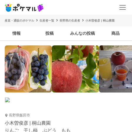
産直・通販のポケマル
生産者一覧
長野県の生産者
小木曽俊彦 | 桐山農園
情報
投稿
みんなの投稿
商品
長野県飯田市
小木曽俊彦 | 桐山農園
りんご 干し柿 ぶどう もも