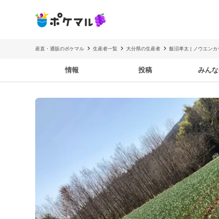
産直・通販のポケマル
生産者一覧
大分県の生産者
飯沼孝太 | ノウエン
情報
投稿
みんな