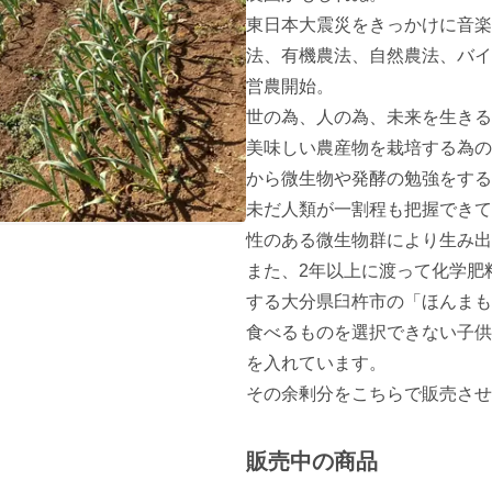
東日本大震災をきっかけに音楽
法、有機農法、自然農法、バイ
営農開始。

世の為、人の為、未来を生きる
美味しい農産物を栽培する為の
から微生物や発酵の勉強をする
未だ人類が一割程も把握できて
性のある微生物群により生み出
また、2年以上に渡って化学肥
する大分県臼杵市の「ほんまも
食べるものを選択できない子供
を入れています。

その余剰分をこちらで販売させ
販売中の商品