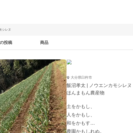
カモシレヌ
の投稿
商品
大分県臼杵市
飯沼孝太 | ノウエンカモシレヌ
ほんまもん農産物
土をかもし、

人をかもし、

和をかもす…

農園かもしれぬ。
