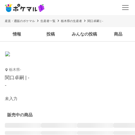
産直・通販のポケマル
生産者一覧
栃木県の生産者
関口卓嗣 | -
情報
投稿
みんなの投稿
商品
栃木県-
関口卓嗣 | -
-
未入力
販売中の商品