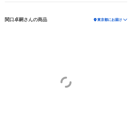
関口卓嗣さんの商品
location_on
東京都にお届け