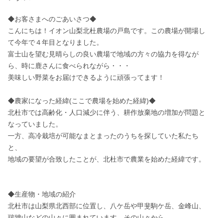
◆お客さまへのごあいさつ◆

こんにちは！イオン山梨北杜農場の戸島です。この農場が開場し
て今年で４年目となりました。

富士山を望む見晴らしの良い農場で地域の方々の協力を得なが
ら、時に鹿さんに食べられながら・・・

美味しい野菜をお届けできるように頑張ってます！

◆農家になった経緯(ここで農場を始めた経緯)◆

北杜市では高齢化・人口減少に伴う、耕作放棄地の増加が問題と
なっていました。

一方、高冷栽培が可能なまとまったのうちを探していた私たち
と、

地域の要望が合致したことが、北杜市で農業を始めた経緯です。

◆生産物・地域の紹介

北杜市は山梨県北西部に位置し、八ケ岳や甲斐駒ケ岳、金峰山、
瑞牆山などの山々に囲まれています。その山々から
