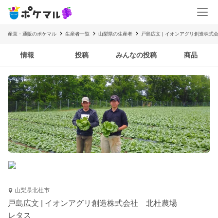
産直・通販のポケマル
生産者一覧
山梨県の生産者
戸島広文 | イオンアグリ創造株式
情報
投稿
みんなの投稿
商品
山梨県北杜市
戸島広文 | イオンアグリ創造株式会社 北杜農場
レタス