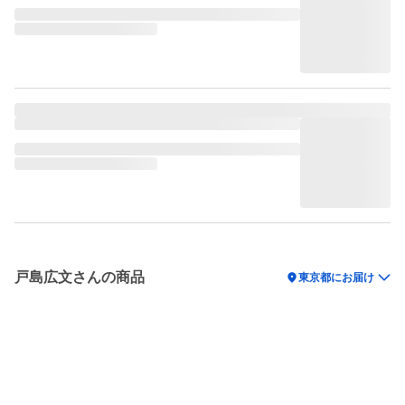
戸島広文さんの商品
location_on
東京都にお届け