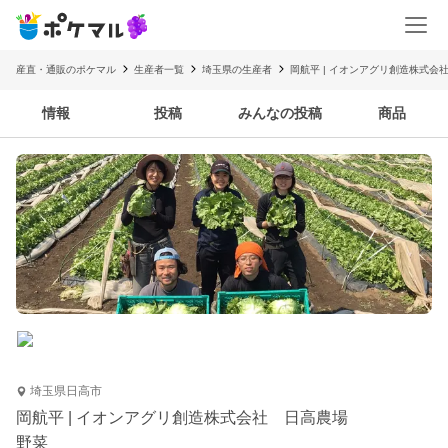
産直・通販のポケマル
生産者一覧
埼玉県の生産者
岡航平 | イオンアグリ創造株式会
情報
投稿
みんなの投稿
商品
埼玉県日高市
岡航平 | イオンアグリ創造株式会社 日高農場
野菜