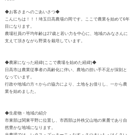
◆お客さまへのごあいさつ◆

こんにちは！！！埼玉日高農場の岡です。ここで農業を始めて6年
目になります。

農場社員の平均年齢は27歳と若い力を中心に、地域のみなさんに
支えて頂きながら野菜を栽培しています。

◆農家になった経緯(ここで農場を始めた経緯)◆

日高市は農業従事者の高齢化に伴い、農地の担い手不足が深刻と
なっています。

行政や地域の方々からの協力により、土地をお借りし、一から農
業を始めました。

◆生産物・地域の紹介

市東部は関東平野に位置し、市西部は外秩父山地の東麓であり自
然豊かな地域になります。

当農場では、レタス・ズッキーニ・なす・さつまいも・はくさい