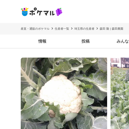
産直・通販のポケマル
生産者一覧
埼玉県の生産者
森田 隆 | 森田農園
情報
投稿
みんな