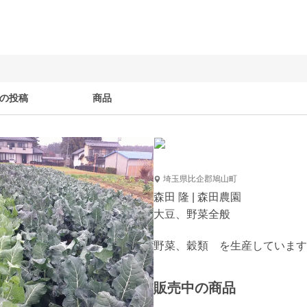
の投稿
商品
埼玉県比企郡鳩山町
森田 隆 | 森田農園
大豆、野菜全般
販売中の商品