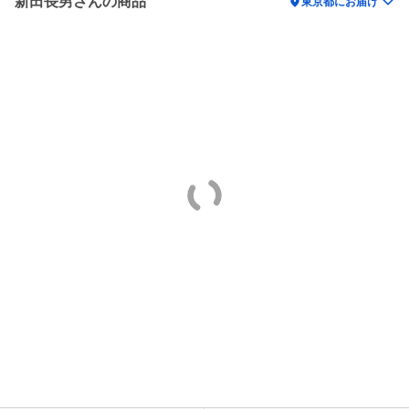
新田長男さんの商品
location_on
東京都にお届け