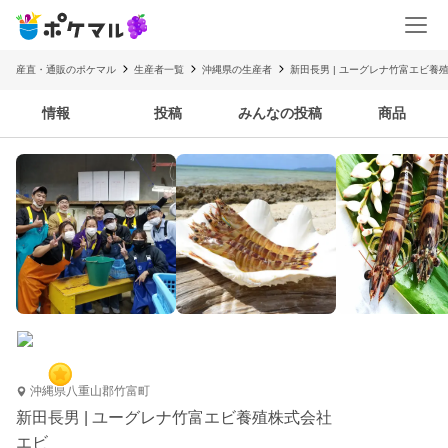
産直・通販のポケマル
生産者一覧
沖縄県の生産者
新田長男 | ユーグレナ竹富エビ養
情報
投稿
みんなの投稿
商品
沖縄県八重山郡竹富町
新田長男 | ユーグレナ竹富エビ養殖株式会社
エビ