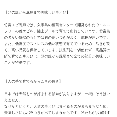
【頭の殻から尻尾まで美味しい車えび】　

竹富エビ養殖では、久米島の種苗センターで開発されたウイルス
フリーの稚エビを、陸上プールで育てて出荷しています。竹富島
の暖かい気候のもとでは餌の食いつきがよく、成長が速いです。
また、低密度でストレスの低い状態で育てているため、活きが良
く、高い品質を保持しています。抗生剤を一切使わず、高品質の
餌で育てた車えびは、頭の殻から尻尾まで全ての部分が美味しい
ことが特長です。

【人の手で育てるからこその良さ】

日本では天然ものが好まれる傾向がありますが、一概にそうはい
えません。

なぜかというと、天然の車えびは食べるものがまちまちなため、
美味しさにもバラつきが出てしまうからです。私たちがお届けす