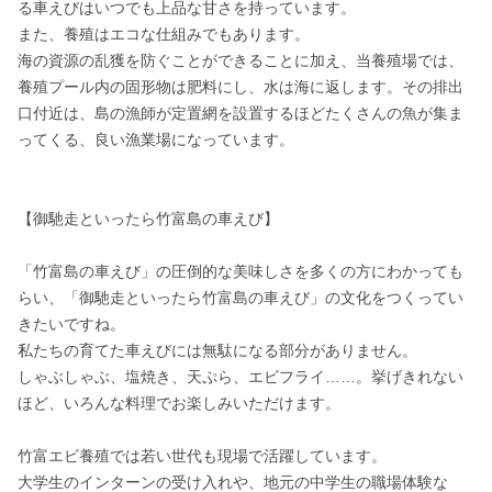
る車えびはいつでも上品な甘さを持っています。

また、養殖はエコな仕組みでもあります。

海の資源の乱獲を防ぐことができることに加え、当養殖場では、
養殖プール内の固形物は肥料にし、水は海に返します。その排出
口付近は、島の漁師が定置網を設置するほどたくさんの魚が集ま
ってくる、良い漁業場になっています。

【御馳走といったら竹富島の車えび】

「竹富島の車えび」の圧倒的な美味しさを多くの方にわかっても
らい、「御馳走といったら竹富島の車えび」の文化をつくってい
きたいですね。

私たちの育てた車えびには無駄になる部分がありません。

しゃぶしゃぶ、塩焼き、天ぷら、エビフライ……。挙げきれない
ほど、いろんな料理でお楽しみいただけます。

竹富エビ養殖では若い世代も現場で活躍しています。

大学生のインターンの受け入れや、地元の中学生の職場体験な