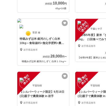
10,000
納税額
円
45g×10袋
注
文
受
付
停
止
中
平藤ヒサ子
菅原 修
【令和5年度】新米「
特栽みずほ米 銀河のしずく白米
2kg」（1回食べでみ
10kg～食味値85+無化学肥料+農薬1
岩手県花巻市
回
岩手県花巻市
28,000
納税額
円
〜
特栽みずほ米 銀河のしずく 白米１０kg
〜
注
文
受
付
停
止
注
文
受
付
停
止
中
中
平賀恒樹
平賀恒樹
【シルバーウィーク限定】9月18日
【シルバーウィーク限
(日)親子で農業体験 in 岩手
(日)親子で農業体験 in
岩手県花巻市
岩手県花巻市