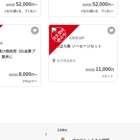
52,000
52,000
納税額
円
〜
納税額
円
〜
2名分(親1名、子1名)
〜
2名分(親1名、子1名)
〜
注
文
受
付
停
止
中
石黒晋治郎
 誠
ほろほろ鳥 ソーセージセット
漬け焼肉用《白金豚プ
》豚丼に
岩手県花巻市
11,000
納税額
円
8,000
納税額
円
〜
1セット
250g×2
〜
Links