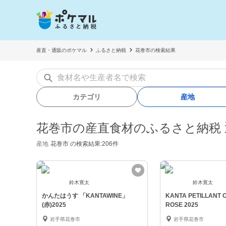
産直・通販のポケマル
ふるさと納税
花巻市の検索結果
カテゴリ
産地
花巻市の産直食材のふるさと納税 
産地
花巻市
の検索結果:206件
鈴木寛太
鈴木寛太
かんたはうす 「KANTAWINE」
KANTA PETILLANT 
(赤)2025
ROSE 2025
岩手県花巻市
岩手県花巻市