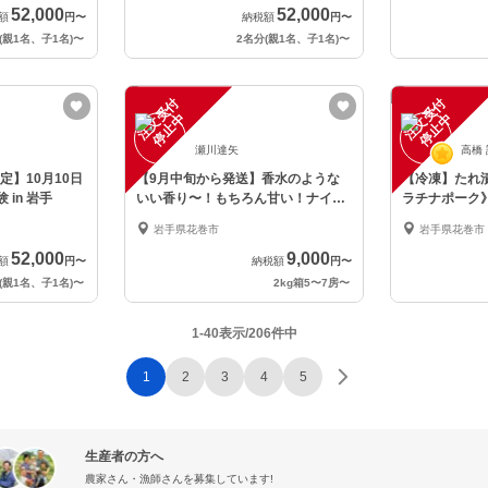
52,000
52,000
額
円
〜
納税額
円
〜
(親1名、子1名)
〜
2名分(親1名、子1名)
〜
注
文
受
付
停
止
注
文
受
付
停
止
中
中
瀬川達矢
高橋
】10月10日
【9月中旬から発送】香水のような
【冷凍】たれ
 in 岩手
いい香り〜！もちろん甘い！ナイア
ラチナポーク
ガラ詰め合わせ
岩手県花巻市
岩手県花巻市
52,000
9,000
額
円
〜
納税額
円
〜
(親1名、子1名)
〜
2kg箱5〜7房
〜
1-40表示/206件中
1
2
3
4
5
生産者の方へ
農家さん・漁師さんを募集しています!