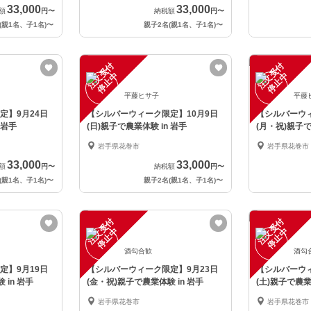
33,000
33,000
額
円
〜
納税額
円
〜
(親1名、子1名)
〜
親子2名(親1名、子1名)
〜
注
文
受
付
停
止
注
文
受
付
停
止
中
中
平藤ヒサ子
平藤
定】9月24日
【シルバーウィーク限定】10月9日
【シルバーウィ
 岩手
(日)親子で農業体験 in 岩手
(月・祝)親子で
岩手県花巻市
岩手県花巻市
33,000
33,000
額
円
〜
納税額
円
〜
(親1名、子1名)
〜
親子2名(親1名、子1名)
〜
注
文
受
付
停
止
注
文
受
付
停
止
中
中
酒勾合歓
酒勾
定】9月19日
【シルバーウィーク限定】9月23日
【シルバーウィ
 in 岩手
(金・祝)親子で農業体験 in 岩手
(土)親子で農業
岩手県花巻市
岩手県花巻市