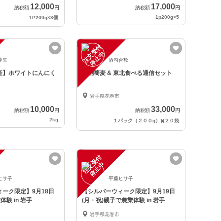
12,000
17,000
納税額
円
納税額
円
1p200g×5
1P200g×3個
注
文
受
付
停
止
中
達矢
酒勾合歓
産】ホワイトにんにく
八割蕎麦 & 東北食べる通信セット
岩手県花巻市
10,000
33,000
納税額
円
納税額
円
2kg
１パック（２００g）✖️２０袋
注
文
受
付
停
止
中
ヒサ子
平藤ヒサ子
ーク限定】9月18日
【シルバーウィーク限定】9月19日
体験 in 岩手
(月・祝)親子で農業体験 in 岩手
岩手県花巻市