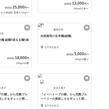
13,000
納税額
円
〜
25,000
納税額
円
〜
750ml×1本
〜
 ひとめぼれ 玄米１０kg
〜
藤根正悦
正悦
自然栽培の玄米麺(細麺)
麺 細麺5袋＆太麺5袋
岩手県花巻市
5,000
納税額
円
〜
18,000
納税額
円
100g×2袋
〜
100g×10袋
久美子
鈴木久美子
ブの郷」から完熟ブル
「イーハトーブの郷」から完熟ブル
味しさをギュッと閉じ
ーベリーの美味しさをギュッと閉じ
込めました
岩手県花巻市