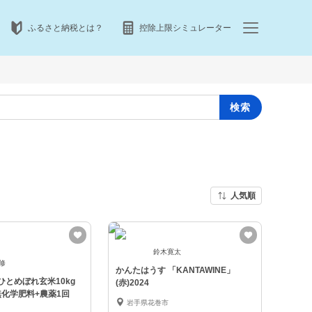
ふるさと納税とは？
控除上限シミュレーター
検索
人気順
鈴木寛太
 修
かんたはうす 「KANTAWINE」
ひとめぼれ玄米10kg
(赤)2024
無化学肥料+農薬1回
岩手県花巻市