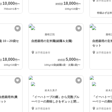
岩手県花巻市
10,000
18,000
額
円
〜
納税額
円
〜
750ml×1本
〜
100g×10袋
〜
特栽みずほ米
藤根正悦
藤根
 10～20袋セ
自然栽培の玄米麺(細麺＆太麺)
自然栽培の玄米
セット
岩手県花巻市
岩手県花巻市
18,000
5,000
額
円
〜
納税額
円
〜
100g×10袋
〜
100g×2袋(細麺1袋・太麺1袋)
〜
鈴木久美子
鈴木
自然栽培米(農
「イーハトーブの郷」から完熟ブル
「イーハトー
セット
ーベリーの美味しさをギュッと閉じ
ーベリーの美
込めました
込めました
岩手県花巻市
岩手県花巻市