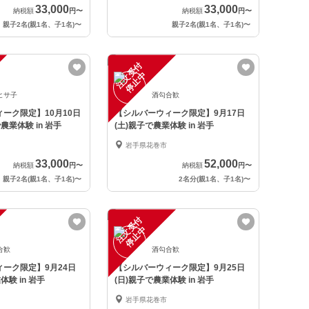
33,000
33,000
納税額
円
〜
納税額
円
〜
親子2名(親1名、子1名)
〜
親子2名(親1名、子1名)
〜
注
文
受
付
停
止
中
ヒサ子
酒勾合歓
ーク限定】10月10日
【シルバーウィーク限定】9月17日
農業体験 in 岩手
(土)親子で農業体験 in 岩手
岩手県花巻市
33,000
52,000
納税額
円
〜
納税額
円
〜
親子2名(親1名、子1名)
〜
2名分(親1名、子1名)
〜
注
文
受
付
停
止
中
合歓
酒勾合歓
ーク限定】9月24日
【シルバーウィーク限定】9月25日
体験 in 岩手
(日)親子で農業体験 in 岩手
岩手県花巻市