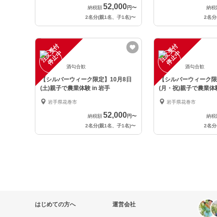
52,000
納税額
円
〜
納税
2名分(親1名、子1名)
〜
2名分
注
文
受
付
停
止
注
文
受
付
停
止
中
中
酒勾合歓
酒勾合歓
【シルバーウィーク限定】10月8日
【シルバーウィーク限定
(土)親子で農業体験 in 岩手
(月・祝)親子で農業体験
岩手県花巻市
岩手県花巻市
52,000
納税額
円
〜
納税
2名分(親1名、子1名)
〜
2名分
はじめての方へ
運営会社