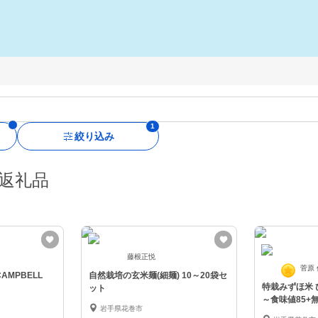
絞り込み
返礼品
藤根正悦
菅原
CAMPBELL
自然栽培の玄米麺(細麺) 10～20袋セ
特栽みずほ米 
ット
～食味値85+
岩手県花巻市