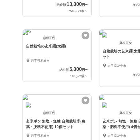
13,000
納税額
円
〜
納税
750ml×1本
〜
藤根正悦
藤根正悦
自然栽培の玄米麺(太麺)
自然栽培の玄米麺(太麺)
ット
岩手県花巻市
岩手県花巻市
5,000
納税額
円
〜
納税
100g×2袋
〜
藤根正悦
藤根正悦
玄米ポン 無塩・無糖 自然栽培米(農
玄米ポン 無塩・無糖 
薬・肥料不使用) 10個セット
薬・肥料不使用) 4個
岩手県花巻市
岩手県花巻市