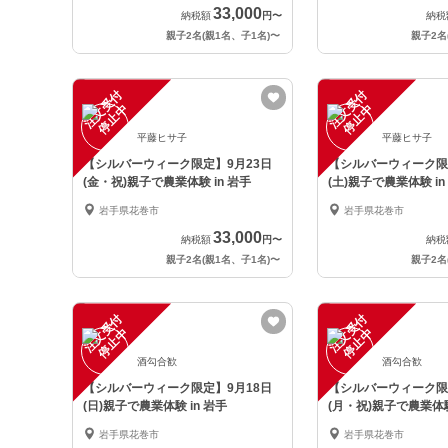
33,000
納税額
円
〜
納税
親子2名(親1名、子1名)
〜
親子2名
注
文
受
付
停
止
注
文
受
付
停
止
中
中
平藤ヒサ子
平藤ヒサ子
【シルバーウィーク限定】9月23日
【シルバーウィーク限
(金・祝)親子で農業体験 in 岩手
(土)親子で農業体験 in
岩手県花巻市
岩手県花巻市
33,000
納税額
円
〜
納税
親子2名(親1名、子1名)
〜
親子2名
注
文
受
付
停
止
注
文
受
付
停
止
中
中
酒勾合歓
酒勾合歓
【シルバーウィーク限定】9月18日
【シルバーウィーク限
(日)親子で農業体験 in 岩手
(月・祝)親子で農業体験
岩手県花巻市
岩手県花巻市