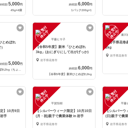
5,000
6,000
納税額
円
納税額
円
45g×4袋
1パック200g×1
注
文
受
付
停
止
注
文
受
付
停
止
中
中
瀬川
平藤ヒサ子
ひとめぼれ
【岩手県花巻
【令和5年度】新米「ひとめぼれ
で）
2kg
3kg」(おにぎりにして出がげっか)
岩手県花巻市
岩手県花巻市
5,000
納税額
円
6,000
納税額
円
【令和5年度】新米ひとめぼれ2kg（ちょっとお試し量）
【令和5年度】新米ひとめぼれ3kg
注
文
受
付
停
止
注
文
受
付
停
止
中
中
平賀恒樹
平藤
定】10月9日
【シルバーウィーク限定】10月10日
【シルバーウィ
 岩手
(月・祝)親子で農業体験 in 岩手
(日)親子で農業
岩手県花巻市
岩手県花巻市