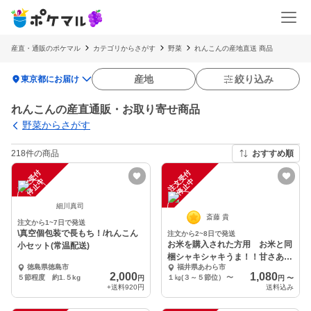
産直・通販のポケマル
カテゴリからさがす
野菜
れんこんの産地直送 商品
location_on
産地
絞り込み
東京都にお届け
れんこんの産直通販・お取り寄せ商品
野菜からさがす
218件の商品
おすすめ順
注
文
受
付
停
止
注
文
受
付
停
止
中
中
細川真司
斎藤 貴
注文から1~7日で発送
\真空個包装で長もち！/れんこん
注文から2~8日で発送
お米を購入された方用 お米と同
小セット(常温配送)
梱シャキシャキうま！！甘さあふ
徳島県徳島市
福井県あわら市
れる あわられんこん
2,000
1,080
５節程度 約1.５kg
１㎏(３～５節位）
〜
円
円
〜
+送料
920円
送料込み