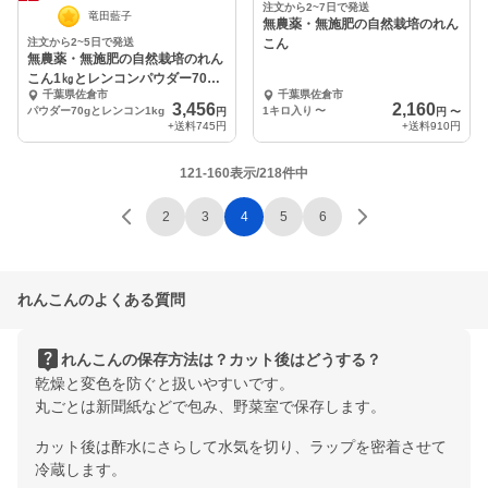
注文から2~7日で発送
竜田藍子
無農薬・無施肥の自然栽培のれん
注文から2~5日で発送
こん
無農薬・無施肥の自然栽培のれん
こん1㎏とレンコンパウダー70g
千葉県佐倉市
千葉県佐倉市
入りのセット
3,456
2,160
パウダー70gとレンコン1kg
1キロ入り
〜
円
円
〜
+送料
745円
+送料
910円
121-160表示/218件中
2
3
4
5
6
れんこんのよくある質問
live_help
れんこんの保存方法は？カット後はどうする？
乾燥と変色を防ぐと扱いやすいです。
丸ごとは新聞紙などで包み、野菜室で保存します。
カット後は酢水にさらして水気を切り、ラップを密着させて
冷蔵します。