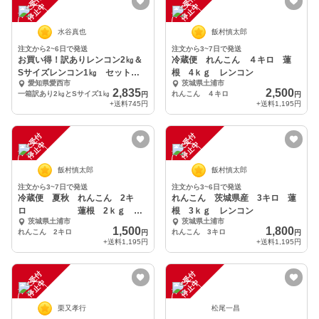
注
文
受
付
停
止
注
文
受
付
停
止
中
中
水谷真也
飯村慎太郎
注文から2~6日で発送
注文から3~7日で発送
お買い得！訳ありレンコン2㎏＆
冷蔵便 れんこん ４キロ 蓮
Sサイズレンコン1㎏ セット販
根 4ｋｇ レンコン
愛知県愛西市
茨城県土浦市
売
2,835
2,500
一箱訳あり2㎏とSサイズ1㎏
れんこん ４キロ
円
円
+送料
745円
+送料
1,195円
注
文
受
付
停
止
注
文
受
付
停
止
中
中
飯村慎太郎
飯村慎太郎
注文から3~7日で発送
注文から3~6日で発送
冷蔵便 夏秋 れんこん 2キ
れんこん 茨城県産 3キロ 蓮
ロ 蓮根 2ｋｇ レ
根 3ｋｇ レンコン
茨城県土浦市
茨城県土浦市
ンコン
1,500
1,800
れんこん 2キロ
れんこん 3キロ
円
円
+送料
1,195円
+送料
1,195円
注
文
受
付
停
止
注
文
受
付
停
止
中
中
栗又孝行
松尾一昌