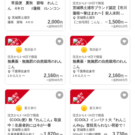
常温便 夏秋 節毎 れんこ
注文から2~10日で発送
茨城県土浦市ブランド認定【市川
ん 4キロ ♯蓮根 ♯レンコン
蓮根〜誉ほまれ〜】前人未到 れ
茨城県土浦市
茨城県土浦市
んこんグランプリ覇者
2,000
1,500
蓮根 節毎 4キロ
【ご自宅用】こんなに沢山いいの！？Σ（ﾟдﾟlll）
〜
円
円
〜
+送料
865円
+送料
910円
注
文
受
付
停
止
注
文
受
付
停
止
中
中
竜田藍子
竜田藍子
注文から1~8日で発送
注文から1~8日で発送
無農薬・無施肥の自然栽培のれん
無農薬・無施肥の自然栽培のれん
こん
こん
千葉県佐倉市
千葉県佐倉市
2,160
2,160
1キロ入り
〜
1キロ入り
〜
円
〜
円
〜
+送料
965円
+送料
965円
注
文
受
付
停
止
注
文
受
付
停
止
中
中
栗又孝行
栗又孝行
注文から1~16日で発送
注文から1~16日で発送
《COOL便》秋『れんこん』取扱
《COOL》インパクト大『れんこ
中！生産者的には今が一番
ん4kg』普段見られない荷姿で！
茨城県土浦市
茨城県土浦市
1,870
3,730
生産者厳選品を約２キロ！
〜
300g以上の物が複数。4kg以上入ります
円
〜
円