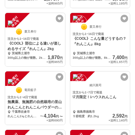
+送料
965円
+送料
1,195円
注
文
受
付
停
止
注
文
受
付
停
止
中
中
栗又孝行
栗又孝行
注文から1~16日で発送
《COOL》こんな量どうするの？
注文から1~16日で発送
《COOL》部位による違いが楽し
『れんこん』8kg
めるサイズ『れんこん』2kg
茨城県土浦市
茨城県土浦市
1,870
7,400
300g以上の物が複数。2kg以上入ります
300g以上の物が複数。8kg以上入ります
円
円
+送料
965円
+送料
1,657円
注
文
受
付
停
止
注
文
受
付
停
止
中
中
細川真司
竜田藍子
注文から1~7日で発送
\7月限定！/ハウスれんこん
注文から1~4日で発送
無農薬、無施肥の自然栽培の里山
れんこんとれんこんパウダーのセ
千葉県佐倉市
徳島県徳島市
ット
4,104
2,592
れんこん1㎏とれんこんパウダー100ℊ
〜
５節程度 約1.2kg
円
〜
円
+送料
690円
+送料
1,140円