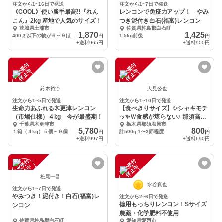
注文から1~16日で発送
注文から1~7日で発送
《COOL》使い勝手最高‼️『れん
レンコンで免疫力アップ！ やみ
こん』2kg 産地で人気のサイズ！
つき泥付き白石(福富)レンコン
茨城県土浦市
佐賀県杵島郡白石町
1,870
1,425
400ｇ以下の物が６～９ほど入ります
1.5kg前後
円
円
+送料
965円
+送料
900円
注
文
受
付
停
止
注
文
受
付
停
止
中
中
鈴木裕治
人見公也
注文から1~5日で発送
注文から1~10日で発送
生命力あふれる木更津レンコン
【食べきりサイズ】✨シャキモチ
（市場仕様）４kg 今が最盛期！
ッ✨Ｗ食感が堪らない♪ 那須高原
千葉県木更津市
栃木県那須塩原市
れんこん
5,780
800
１箱（４kg）５個～９個
計500g 1〜3節程度
円
円
+送料
997円
+送料
690円
注
文
受
付
停
止
注
文
受
付
停
止
中
中
松尾一昌
水谷真也
注文から1~7日で発送
やみつき！泥付き！白石(福富)レ
注文から2~6日で発送
徳用もっちりレンコン！Sサイズ
ンコン
農薬・化学肥料不使用
佐賀県杵島郡白石町
愛知県愛西市