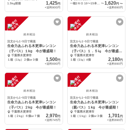
1,425
1,620
1.5kg前後
一箱2キロ 10〜15本入り 1本約80〜200g
〜
円
円
〜
+送料
900円
+送料
690円
注
文
受
付
停
止
注
文
受
付
停
止
中
中
鈴木裕治
鈴木裕治
注文から1~5日で発送
注文から1~5日で発送
生命力あふれる木更津レンコン
生命力あふれる木更津レンコン
（子バス）１kg 今が最盛期！
（子バス）１．５㎏ 今が最盛
千葉県木更津市
千葉県木更津市
期！
1,500
2,180
１箱（1㎏）２個or３個
１箱（1㎏）4個
円
円
+送料
690円
+送料
690円
注
文
受
付
停
止
注
文
受
付
停
止
中
中
鈴木裕治
鈴木裕治
注文から1~5日で発送
注文から1~5日で発送
生命力あふれる木更津レンコン
生命力あふれる木更津レンコン
（子バス）２kg 今が最盛期！
（親バス）１kg 今が最盛期！
千葉県木更津市
千葉県木更津市
2,970
1,701
１箱（２kg）６個or７個
１箱（１kg）２個or３個
円
円
+送料
745円
+送料
690円