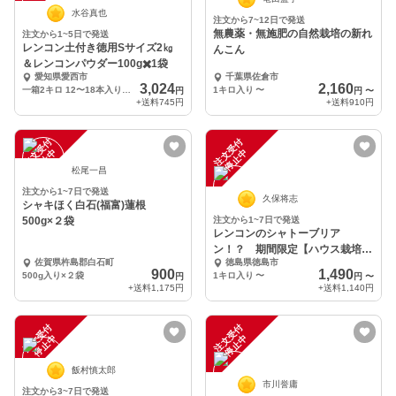
水谷真也
注文から7~12日で発送
無農薬・無施肥の自然栽培の新れ
注文から1~5日で発送
レンコン土付き徳用Sサイズ2㎏
んこん
＆レンコンパウダー100g✖️1袋
愛知県愛西市
千葉県佐倉市
3,024
2,160
一箱2キロ 12〜18本入り 1本約80〜200g ＆レンコンパウダー100g1袋セット
1キロ入り
〜
円
円
〜
+送料
745円
+送料
910円
注
文
受
付
停
止
注
文
受
付
停
止
中
中
松尾一昌
注文から1~7日で発送
久保将志
シャキほく白石(福富)蓮根
500g×２袋
注文から1~7日で発送
レンコンのシャトーブリア
ン！？ 期間限定【ハウス栽培】
佐賀県杵島郡白石町
徳島県徳島市
久保の蓮根 大小バラ
900
1,490
500g入り×２袋
1キロ入り
〜
円
円
〜
+送料
1,175円
+送料
1,140円
注
文
受
付
停
止
注
文
受
付
停
止
中
中
飯村慎太郎
市川誉庸
注文から3~7日で発送