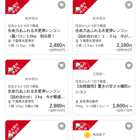
注
文
受
付
停
止
注
文
受
付
停
止
中
中
鈴木裕治
鈴木裕治
注文から1~5日で発送
注文から1~5日で発送
生命力あふれる木更津レンコン
生命力あふれる木更津レンコン
（親バス）1.5kg 初出荷！
（詰め合わせ）１．５㎏ 今が最
千葉県木更津市
千葉県木更津市
盛期！
2,480
2,180
１箱（1.5㎏）３個
１箱（1.5㎏）4-6個
円
円
+送料
690円
+送料
690円
注
文
受
付
停
止
注
文
受
付
停
止
中
中
正田耕一
鈴木裕治
注文から2~7日で発送
【自然栽培】驚きの甘さ☆棚田レ
注文から1~5日で発送
生命力あふれる木更津レンコン
ンコン
（詰め合わせ）２kg 今が最盛
千葉県木更津市
奈良県生駒市
期！
2,980
1,600
１箱（2㎏）6個or7個
750g、3～5個ぐらい
〜
円
円
〜
+送料
745円
+送料
778円
注
文
受
付
停
止
注
文
受
付
停
止
中
中
竜田藍子