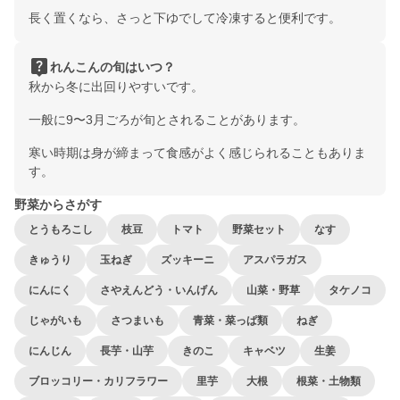
長く置くなら、さっと下ゆでして冷凍すると便利です。
live_help
れんこんの旬はいつ？
秋から冬に出回りやすいです。
一般に9〜3月ごろが旬とされることがあります。
寒い時期は身が締まって食感がよく感じられることもありま
す。
野菜からさがす
とうもろこし
枝豆
トマト
野菜セット
なす
きゅうり
玉ねぎ
ズッキーニ
アスパラガス
にんにく
さやえんどう・いんげん
山菜・野草
タケノコ
じゃがいも
さつまいも
青菜・菜っぱ類
ねぎ
にんじん
長芋・山芋
きのこ
キャベツ
生姜
ブロッコリー・カリフラワー
里芋
大根
根菜・土物類