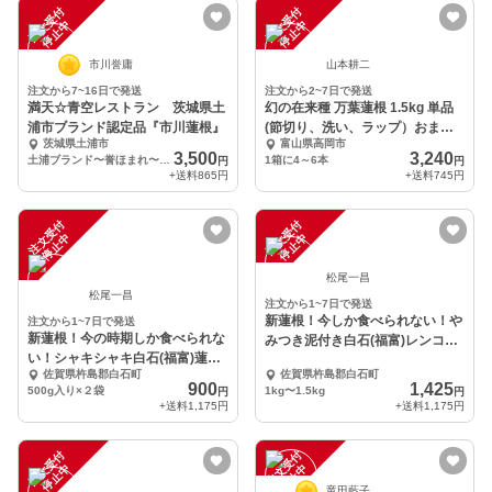
注
文
受
付
停
止
注
文
受
付
停
止
中
中
市川誉庸
山本耕二
注文から7~16日で発送
注文から2~7日で発送
満天☆青空レストラン 茨城県土
幻の在来種 万葉蓮根 1.5kg 単品
浦市ブランド認定品『市川蓮根』
(節切り、洗い、ラップ）おまけ
茨城県土浦市
富山県高岡市
付！
3,500
3,240
土浦ブランド〜誉ほまれ〜【２キロ】
1箱に4～6本
円
円
+送料
865円
+送料
745円
注
文
受
付
停
止
注
文
受
付
停
止
中
中
松尾一昌
松尾一昌
注文から1~7日で発送
新蓮根！今しか食べられない！や
注文から1~7日で発送
新蓮根！今の時期しか食べられな
みつき泥付き白石(福富)レンコ
い！シャキシャキ白石(福富)蓮
ン
佐賀県杵島郡白石町
佐賀県杵島郡白石町
根 500g×２袋
900
1,425
500g入り×２袋
1kg〜1.5kg
円
円
+送料
1,175円
+送料
1,175円
注
文
受
付
停
止
注
文
受
付
停
止
中
中
竜田藍子