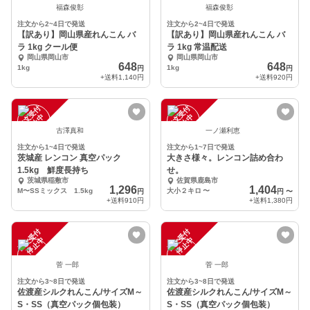
福森俊彰
福森俊彰
注文から2~4日で発送
注文から2~4日で発送
【訳あり】岡山県産れんこん バ
【訳あり】岡山県産れんこん バ
ラ 1kg クール便
ラ 1kg 常温配送
岡山県岡山市
岡山県岡山市
648
648
1kg
1kg
円
円
+送料
1,140円
+送料
920円
注
文
受
付
停
止
注
文
受
付
停
止
中
中
古澤真和
一ノ瀬利恵
注文から1~4日で発送
注文から1~7日で発送
茨城産 レンコン 真空パック
大きさ様々。レンコン詰め合わ
1.5kg 鮮度長持ち
せ。
茨城県稲敷市
佐賀県鹿島市
1,296
1,404
M〜SSミックス 1.5kg
大小２キロ
〜
円
円
〜
+送料
910円
+送料
1,380円
注
文
受
付
停
止
注
文
受
付
停
止
中
中
菅 一郎
菅 一郎
注文から3~8日で発送
注文から3~8日で発送
佐渡産シルクれんこん/サイズM～
佐渡産シルクれんこん/サイズM～
S・SS（真空パック個包装）
S・SS（真空パック個包装）