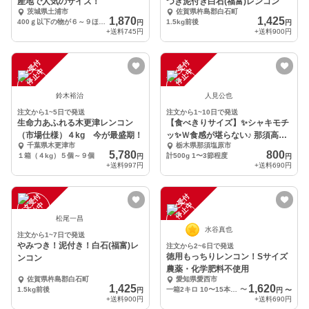
産地で人気のサイズ！
つき泥付き白石(福富)レンコン
茨城県土浦市
佐賀県杵島郡白石町
1,870
1,425
400ｇ以下の物が６～９ほど入ります
1.5kg前後
円
円
+送料
745円
+送料
900円
注
文
受
付
停
止
注
文
受
付
停
止
中
中
鈴木裕治
人見公也
注文から1~5日で発送
注文から1~10日で発送
生命力あふれる木更津レンコン
【食べきりサイズ】✨シャキモチ
（市場仕様）４kg 今が最盛期！
ッ✨Ｗ食感が堪らない♪ 那須高原
千葉県木更津市
栃木県那須塩原市
れんこん
5,780
800
１箱（４kg）５個～９個
計500g 1〜3節程度
円
円
+送料
997円
+送料
690円
注
文
受
付
停
止
注
文
受
付
停
止
中
中
松尾一昌
水谷真也
注文から1~7日で発送
やみつき！泥付き！白石(福富)レ
注文から2~6日で発送
徳用もっちりレンコン！Sサイズ
ンコン
農薬・化学肥料不使用
佐賀県杵島郡白石町
愛知県愛西市
1,425
1,620
1.5kg前後
一箱2キロ 10〜15本入り 1本約80〜200g
〜
円
円
〜
+送料
900円
+送料
690円