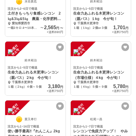
水谷真也
鈴木裕治
注文から2~6日で発送
注文から1~5日で発送
土付きもっちり食感レンコン 2
生命力あふれる木更津レンコン
㎏&3㎏&5㎏ 農薬・化学肥料不
（親バス）１kg 今が旬！
愛知県愛西市
千葉県木更津市
使用栽培
2,565
1,701
一箱2キロ 4〜10本入り1本約100g〜600g
〜
１箱（１kg）２個or３個
円
〜
円
+送料
690円
+送料
750円
注
文
受
付
停
止
注
文
受
付
停
止
中
中
鈴木裕治
鈴木裕治
注文から1~5日で発送
注文から1~5日で発送
生命力あふれる木更津レンコン
生命力あふれる木更津レンコン
（親バス）２kg 今が旬！
（市場仕様）４kg 今が旬！
千葉県木更津市
千葉県木更津市
3,180
5,780
１箱（２kg）４個～５個
１箱（４kg）５個～９個
円
円
+送料
750円
+送料
750円
注
文
受
付
停
止
注
文
受
付
停
止
中
中
栗又孝行
松尾一昌
注文から1~16日で発送
注文から1~7日で発送
使い勝手最高‼️『れんこん』2kg
レンコンで免疫力アップ！ やみ