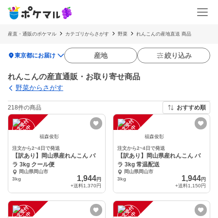
産直・通販のポケマル
カテゴリからさがす
野菜
れんこんの産地直送 商品
location_on
産地
絞り込み
東京都にお届け
れんこんの産直通販・お取り寄せ商品
野菜からさがす
218件の商品
おすすめ順
注
文
受
付
停
止
注
文
受
付
停
止
中
中
福森俊彰
福森俊彰
注文から2~4日で発送
注文から2~4日で発送
【訳あり】岡山県産れんこん バ
【訳あり】岡山県産れんこん バ
ラ 3kg クール便
ラ 3kg 常温配送
岡山県岡山市
岡山県岡山市
1,944
1,944
3kg
3kg
円
円
+送料
1,370円
+送料
1,150円
注
文
受
付
停
止
注
文
受
付
停
止
中
中