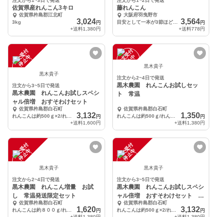
注文から1~3日で発送
注文から1~2日で発送
佐賀県産れんこん3キロ
藤れんこん
佐賀県杵島郡江北町
大阪府羽曳野市
3,024
3,564
3kg
目安として一本が3節ほどのれんこんが3〜4本入ります。
円
円
+送料
1,380円
+送料
778円
注
文
受
付
停
止
注
文
受
付
停
止
中
中
黒木貴子
黒木貴子
注文から2~4日で発送
黒木農園 れんこんお試しセッ
注文から3~5日で発送
黒木農園 れんこんお試しスペシ
ト 常温
ャル倍増 おすそわけセット
佐賀県杵島郡白石町
佐賀県杵島郡白石町
3,132
1,350
れんこんは約500ｇ×2/れんこん酢は３００ｍｌ×2/れんこんパウダー３０グラム×2
れんこんは約500ｇ/れんこん酢は３００ｍｌ/れんこんパウダー３０グラム
円
円
+送料
1,600円
+送料
1,380円
注
文
受
付
停
止
注
文
受
付
停
止
中
中
黒木貴子
黒木貴子
注文から2~4日で発送
注文から3~5日で発送
黒木農園 れんこん増量 お試
黒木農園 れんこんお試しスペシ
し 常温発送限定セット
ャル倍増 おすそわけセット 常
佐賀県杵島郡白石町
佐賀県杵島郡白石町
温タイプ
1,620
3,132
れんこんは約８００ｇ/れんこん酢は３００ｍｌ/れんこんパウダー３０グラム
れんこんは約500ｇ×2/れんこん酢は３００ｍｌ×2/れんこんパウダー３０グラム×2
円
円
+送料
1,380円
+送料
1,380円