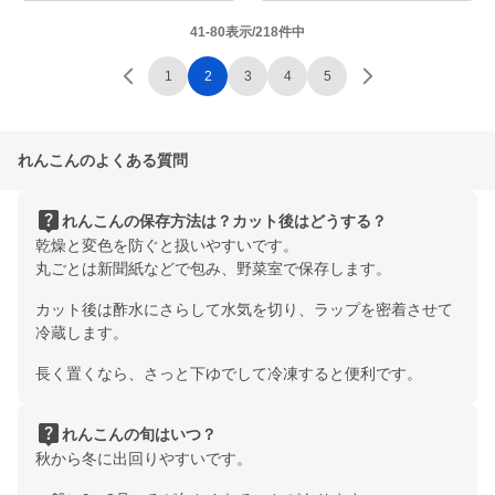
41-80表示/218件中
1
2
3
4
5
れんこんのよくある質問
live_help
れんこんの保存方法は？カット後はどうする？
乾燥と変色を防ぐと扱いやすいです。
丸ごとは新聞紙などで包み、野菜室で保存します。
カット後は酢水にさらして水気を切り、ラップを密着させて
冷蔵します。
長く置くなら、さっと下ゆでして冷凍すると便利です。
live_help
れんこんの旬はいつ？
秋から冬に出回りやすいです。