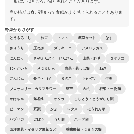
一般に9〜3月ごろが旬とされることがあります。
寒い時期は身が締まって食感がよく感じられることもありま
す。
野菜からさがす
とうもろこし
枝豆
トマト
野菜セット
なす
きゅうり
玉ねぎ
ズッキーニ
アスパラガス
にんにく
さやえんどう・いんげん
山菜・野草
タケノコ
じゃがいも
さつまいも
青菜・菜っぱ類
ねぎ
にんじん
長芋・山芋
きのこ
キャベツ
生姜
ブロッコリー・カリフラワー
里芋
大根
根菜・土物類
かぼちゃ
落花生
オクラ
ししとう・とうがらし類
ピーマン
豆類
かぶ
レタス
ほうれん草
パプリカ
ごぼう
うり類
ハーブ類
西洋野菜・イタリア野菜など
香味野菜・つまもの類