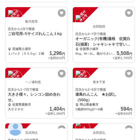
注
文
受
付
停
止
注
文
受
付
停
止
中
中
駿河恵里
吉田聡悟
注文から1日で発送
ご自宅用♪Sサイズれんこん１kg
注文から3~7日で発送
オーガニック(有機)蓮根 佐賀白
石(福富) シャキシャキで甘いよ
茨城県土浦市
佐賀県小城市
～
1,296
5,508
１パック（５００g）２袋
5kg。M～2L。箱が小さいので(送料を安くするため)節で切って泥を塗った状態となります。
円
円
+送料
910円
+送料
1,765円
注
文
受
付
停
止
注
文
受
付
停
止
中
中
一ノ瀬利恵
青木千誉
注文から1~7日で発送
注文から2~5日で発送
大きさ様々。レンコン詰め合わ
連島れんこん ★お試し
せ。
（500g）
佐賀県鹿島市
岡山県倉敷市
1,404
594
大小２キロ
1箱(約500g)3〜4個
円
円
+送料
1,380円
+送料
920円
注
文
受
付
停
止
注
文
受
付
停
止
中
中
百武翔太
吉田昌弘