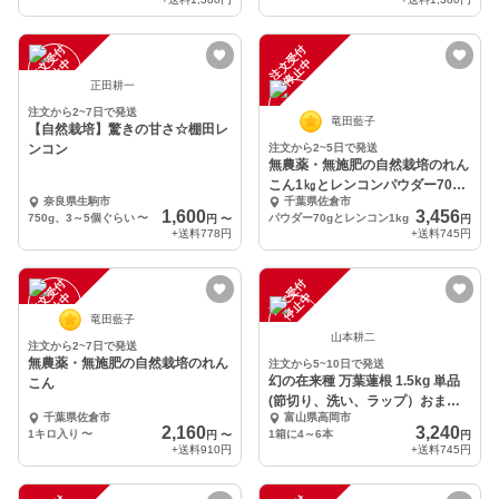
注
文
受
付
停
止
注
文
受
付
停
止
中
中
正田耕一
注文から2~7日で発送
竜田藍子
【自然栽培】驚きの甘さ☆棚田レ
ンコン
注文から2~5日で発送
無農薬・無施肥の自然栽培のれん
こん1㎏とレンコンパウダー70g
奈良県生駒市
千葉県佐倉市
入りのセット
1,600
3,456
750g、3～5個ぐらい
〜
パウダー70gとレンコン1kg
円
〜
円
+送料
778円
+送料
745円
注
文
受
付
停
止
注
文
受
付
停
止
中
中
竜田藍子
山本耕二
注文から2~7日で発送
無農薬・無施肥の自然栽培のれん
注文から5~10日で発送
幻の在来種 万葉蓮根 1.5kg 単品
こん
(節切り、洗い、ラップ）おまけ
千葉県佐倉市
富山県高岡市
付！
2,160
3,240
1キロ入り
〜
1箱に4～6本
円
〜
円
+送料
910円
+送料
745円