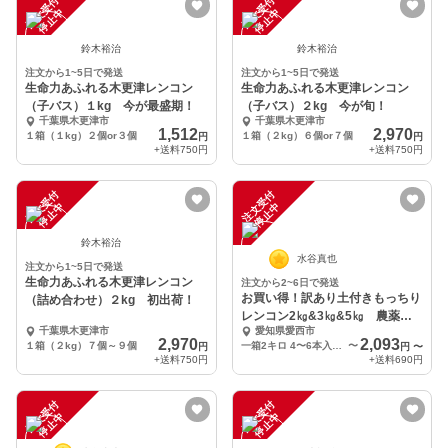
注
文
受
付
停
止
注
文
受
付
停
止
中
中
鈴木裕治
鈴木裕治
注文から1~5日で発送
注文から1~5日で発送
生命力あふれる木更津レンコン
生命力あふれる木更津レンコン
（子バス）１kg 今が最盛期！
（子バス）２kg 今が旬！
千葉県木更津市
千葉県木更津市
1,512
2,970
１箱（１kg）２個or３個
１箱（２kg）６個or７個
円
円
+送料
750円
+送料
750円
注
文
受
付
停
止
注
文
受
付
停
止
中
中
鈴木裕治
水谷真也
注文から1~5日で発送
生命力あふれる木更津レンコン
注文から2~6日で発送
お買い得！訳あり土付きもっちり
（詰め合わせ）２kg 初出荷！
レンコン2㎏&3㎏&5㎏ 農薬・
千葉県木更津市
愛知県愛西市
化学肥料不使用栽
2,970
2,093
１箱（２kg）７個～９個
一箱2キロ 4〜6本入り 1本約100g〜600g
〜
円
円
〜
+送料
750円
+送料
690円
注
文
受
付
停
止
注
文
受
付
停
止
中
中