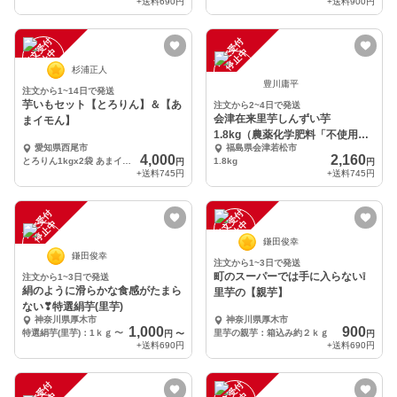
+送料
690円
+送料
900円
注
文
受
付
停
止
注
文
受
付
停
止
中
中
杉浦正人
豊川庸平
注文から1~14日で発送
芋いもセット【とろりん】＆【あ
注文から2~4日で発送
会津在来里芋しんずい芋
まイモん】
1.8kg（農薬化学肥料「不使用」
愛知県西尾市
福島県会津若松市
栽培）
4,000
2,160
とろりん1kgx2袋 あまイモん1kgx2袋
1.8kg
円
円
+送料
745円
+送料
745円
注
文
受
付
停
止
注
文
受
付
停
止
中
中
鎌田俊幸
鎌田俊幸
注文から1~3日で発送
町のスーパーでは手に入らない❕
注文から1~3日で発送
絹のように滑らかな食感がたまら
里芋の【親芋】
ない❣特選絹芋(里芋)
神奈川県厚木市
神奈川県厚木市
1,000
900
特選絹芋(里芋)：1ｋｇ
〜
里芋の親芋：箱込み約２ｋｇ
円
〜
円
+送料
690円
+送料
690円
注
文
受
付
停
止
注
文
受
付
停
止