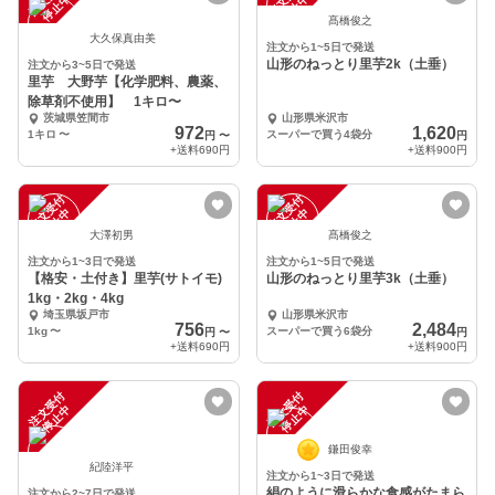
中
中
髙橋俊之
大久保真由美
注文から1~5日で発送
山形のねっとり里芋2k（土垂）
注文から3~5日で発送
里芋 大野芋【化学肥料、農薬、
除草剤不使用】 1キロ〜
茨城県笠間市
山形県米沢市
972
1,620
1キロ
〜
スーパーで買う4袋分
円
〜
円
+送料
690円
+送料
900円
注
文
受
付
停
止
注
文
受
付
停
止
中
中
大澤初男
髙橋俊之
注文から1~3日で発送
注文から1~5日で発送
【格安・土付き】里芋(サトイモ)
山形のねっとり里芋3k（土垂）
1kg・2kg・4kg
埼玉県坂戸市
山形県米沢市
756
2,484
1kg
〜
スーパーで買う6袋分
円
〜
円
+送料
690円
+送料
900円
注
文
受
付
停
止
注
文
受
付
停
止
中
中
鎌田俊幸
紀陸洋平
注文から1~3日で発送
絹のように滑らかな食感がたまら
注文から2~7日で発送