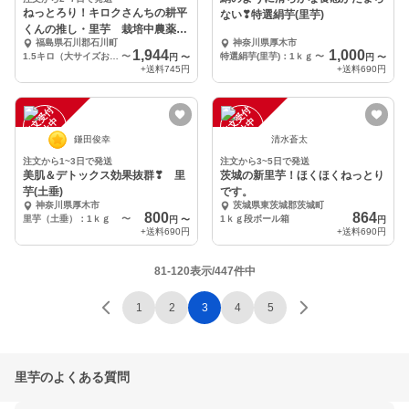
ねっとろり！キロクさんちの耕平
ない❣特選絹芋(里芋)
くんの推し・里芋 栽培中農薬不
福島県石川郡石川町
神奈川県厚木市
使用・有機肥料のみ
1,944
1,000
1.5キロ（大サイズおよそ19個程度）
〜
特選絹芋(里芋)：1ｋｇ
〜
円
〜
円
〜
+送料
745円
+送料
690円
注
文
受
付
停
止
注
文
受
付
停
止
中
中
鎌田俊幸
清水蒼太
注文から1~3日で発送
注文から3~5日で発送
美肌＆デトックス効果抜群❣ 里
茨城の新里芋！ほくほくねっとり
芋(土垂)
です。
神奈川県厚木市
茨城県東茨城郡茨城町
800
864
里芋（土垂）：1ｋｇ
〜
1ｋｇ段ボール箱
円
〜
円
+送料
690円
+送料
690円
81-120表示/447件中
1
2
3
4
5
里芋のよくある質問