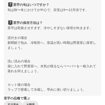
live_help
里芋の旬はいつですか？
旬は秋〜冬にかけてが中心で、目安は9〜12月頃です。
live_help
里芋の保存方法は？
里芋は乾燥させすぎず、冷やしすぎない保管が向きます。
泥付きの場合
新聞紙で包み、冷暗所へ。室温が高い時期は野菜室に保管し
ましょう。
洗い済みの場合
袋に入れて野菜室へ。水気が残るならペーパーを一枚入れて
蒸れを抑えましょう。
カット後の場合
ラップで密着して冷蔵し、早めに使い切りましょう。
里芋の品種で選ぶ
石川早生
大野芋