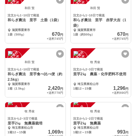
注
文
受
付
停
止
注
文
受
付
停
止
中
中
和田 賢
和田 賢
注文から1~10日で発送
注文から1~10日で発送
和らぎ農法 里芋 土垂（1袋）
和らぎ農法 里芋 赤芽大吉（1
袋）
滋賀県栗東市
滋賀県栗東市
670
670
1袋（500g）
1袋（約500g）
円
円
+送料
745円
+送料
745円
注
文
受
付
停
止
注
文
受
付
停
止
中
中
和田 賢
牧 秀俊
注文から1~10日で発送
注文から2~3日で発送
和らぎ農法 里芋食べ比べ便（約
里芋2㎏ 農薬・化学肥料不使用
2.5kg）
滋賀県栗東市
埼玉県東松山市
2,420
1,296
1箱（2.5kg）
1箱12～15個
円
円
+送料
778円
+送料
690円
注
文
受
付
停
止
注
文
受
付
停
止
中
中
牧 秀俊
牧 秀俊
注文から2~3日で発送
注文から1~2日で発送
里芋2㎏ 無農薬栽培
里芋2㎏ 無農薬
埼玉県東松山市
埼玉県東松山市
1,069
993
1箱12～15個
1箱12～15個
円
円