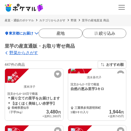
産直・通販のポケマル
カテゴリからさがす
野菜
里芋の産地直送 商品
location_on
産地
絞り込み
東京都にお届け
里芋の産直通販・お取り寄せ商品
野菜からさがす
447件の商品
おすすめ順
注
文
受
付
停
止
注
文
受
付
停
止
中
中
清水喜代子
注文から2~7日で発送
濱本洋子
自然の恵み里芋3キロ
注文から4~10日で発送
＊掘り立ての里芋をお届けします
＊【ほくほく美味しい赤芽芋】
長崎県雲仙市
三重県多気郡明和町
3,480
1,944
〈子芋3kg〉
1箱3キロ入り
円
円
+送料
1,380円
+送料
745円