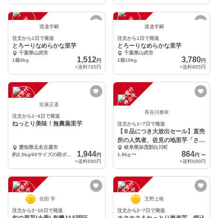
注
文
受
付
停
止
注
文
受
付
停
止
中
中
渡邉学嗣
渡邉学嗣
注文から1日で発送
注文から1日で発送
とろーりなめらかな里芋
とろーりなめらかな里芋
千葉県山武市
千葉県山武市
1,512
3,780
1箱4kg
1箱10kg
円
円
+送料
745円
+送料
865円
注
文
受
付
停
止
注
文
受
付
停
止
中
中
比嘉正道
長谷川泰幸
注文から1~4日で発送
ねっとり美味！無農薬里芋
注文から1~7日で発送
【Ｂ品につき大放出セール】直売
所の人気者、佐見の地里芋「さみ
愛知県北名古屋市
岐阜県加茂郡白川町
丸」
1,944
864
約2,5kg/60サイズの段ボールに入るだけ
1.8kg
〜
円
円
〜
+送料
690円
+送料
690円
注
文
受
付
停
止
注
文
受
付
停
止
中
中
住田 学
五野上唯
注文から2~16日で発送
注文から2~7日で発送