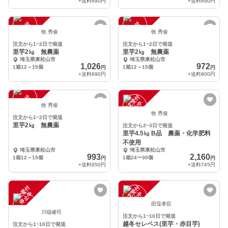
+送料
690円
+送料
690円
注
文
受
付
停
止
注
文
受
付
停
止
中
中
牧 秀俊
牧 秀俊
注文から1~2日で発送
注文から1~2日で発送
里芋2㎏ 無農薬
里芋2㎏ 無農薬
埼玉県東松山市
埼玉県東松山市
1,026
972
1箱12～15個
1箱12～15個
円
円
+送料
690円
+送料
800円
注
文
受
付
停
止
注
文
受
付
停
止
中
中
牧 秀俊
牧 秀俊
注文から1~2日で発送
里芋2㎏ 無農薬
注文から2~3日で発送
里芋4.5㎏ B品 農薬・化学肥料
不使用
埼玉県東松山市
埼玉県東松山市
993
2,160
1箱12～15個
1箱24〜30個
円
円
+送料
950円
+送料
745円
注
文
受
付
停
止
注
文
受
付
停
止
中
中
田窪孝臣
川端健司
注文から1~10日で発送
越冬セレベス(里芋・赤目芋)
注文から1~10日で発送