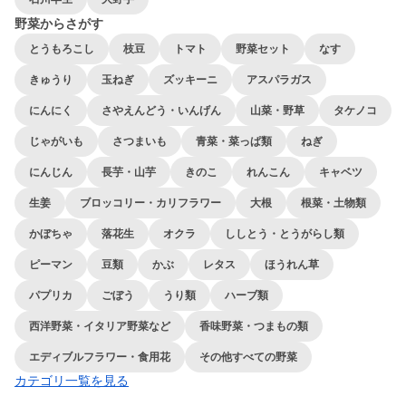
野菜からさがす
とうもろこし
枝豆
トマト
野菜セット
なす
きゅうり
玉ねぎ
ズッキーニ
アスパラガス
にんにく
さやえんどう・いんげん
山菜・野草
タケノコ
じゃがいも
さつまいも
青菜・菜っぱ類
ねぎ
にんじん
長芋・山芋
きのこ
れんこん
キャベツ
生姜
ブロッコリー・カリフラワー
大根
根菜・土物類
かぼちゃ
落花生
オクラ
ししとう・とうがらし類
ピーマン
豆類
かぶ
レタス
ほうれん草
パプリカ
ごぼう
うり類
ハーブ類
西洋野菜・イタリア野菜など
香味野菜・つまもの類
エディブルフラワー・食用花
その他すべての野菜
カテゴリ一覧を見る