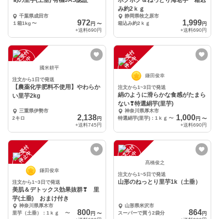
旬の里芋(土垂) 有機JAS認証
ホクホク＆ねっとり海老芋 箱込
み約2ｋｇ
千葉県成田市
静岡県牧之原市
972
1,999
１箱1kg
〜
箱込み約2ｋｇ
円
〜
円
+送料
690円
+送料
690円
注
文
受
付
停
止
注
文
受
付
停
止
中
中
國米耕平
鎌田俊幸
注文から1日で発送
【農薬化学肥料不使用】やわらか
注文から1~3日で発送
絹のように滑らかな食感がたまら
い里芋2kg
ない❣特選絹芋(里芋)
三重県伊勢市
神奈川県厚木市
2,138
1,000
2キロ
特選絹芋(里芋)：1ｋｇ
〜
円
円
〜
+送料
745円
+送料
690円
注
文
受
付
停
止
注
文
受
付
停
止
中
中
髙橋俊之
鎌田俊幸
注文から1~5日で発送
山形のねっとり里芋1k（土垂）
注文から1~3日で発送
美肌＆デトックス効果抜群❣ 里
芋(土垂) おまけ付き
神奈川県厚木市
山形県米沢市
800
864
里芋（土垂）：1ｋｇ
〜
スーパーで買う2袋分
円
〜
円