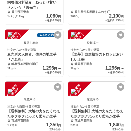
栄養価分析済み ねっとり甘い
さといも 「善光寺」
香川県三豊市
香川県仲多度郡まんのう町
1,080
2,100
1パック 1kg
3000g
円
円
+送料
920円
+送料
1,150円
注
文
受
付
停
止
注
文
受
付
停
止
ふるさと納税可
中
中
長谷川泰幸
松川淳一
注文から3~7日で発送
注文から2~3日で発送
直売所の人気者、佐見の地里芋
【里芋】自然栽培のトロッとおい
「さみ丸」
しい土垂
岐阜県加茂郡白川町
静岡県下田市
1,296
1,296
1kg
〜
1kg
〜
円
〜
円
〜
+送料
690円
+送料
690円
注
文
受
付
停
止
注
文
受
付
停
止
中
中
尾花孝治
尾花孝治
注文から当日~7日で発送
注文から1~7日で発送
【送料無料】大地の力をたくわえ
【送料無料】大地の力をたくわえ
たホクホクねっとり柔らか里芋
たホクホクねっとり柔らか里芋
茨城県石岡市
茨城県石岡市
1,350
1,840
1.2キロ
2キロ
円
円
送料込み
送料込み