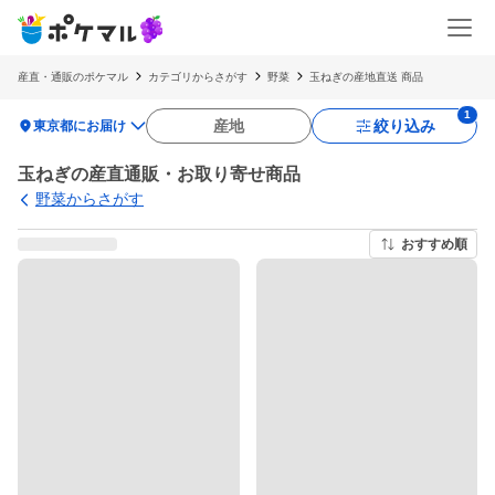
産直・通販のポケマル
カテゴリからさがす
野菜
玉ねぎの産地直送 商品
location_on
産地
絞り込み
東京都にお届け
玉ねぎの産直通販・お取り寄せ商品
野菜からさがす
おすすめ順