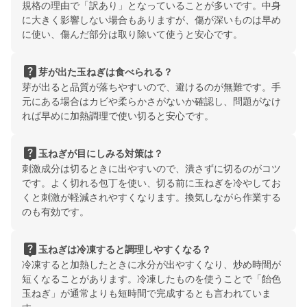
規格の理由で「訳あり」となっていることが多いです。中身
に大きく影響しない場合もありますが、傷が深いものは早め
に使い、傷んだ部分は取り除いて使うと安心です。
live_help
芽が出た玉ねぎは食べられる？
芽が出ると品質が落ちやすいので、避けるのが無難です。手
元にある場合はカビや柔らかさがないか確認し、問題がなけ
れば早めに加熱調理で使い切ると安心です。
live_help
玉ねぎが目にしみる対策は？
刺激成分は切るときに出やすいので、潰さずに切るのがコツ
です。よく切れる包丁を使い、切る前に玉ねぎを冷やしてお
くと刺激が軽減されやすくなります。換気しながら作業する
のも有効です。
live_help
玉ねぎは冷凍すると調理しやすくなる？
冷凍すると加熱したときに水分が出やすくなり、炒め時間が
短くなることがあります。冷凍したものを使うことで「飴色
玉ねぎ」が通常よりも短時間で完成するとも言われていま