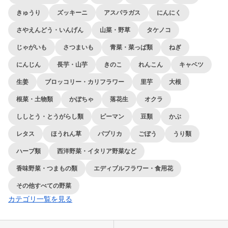
きゅうり
ズッキーニ
アスパラガス
にんにく
さやえんどう・いんげん
山菜・野草
タケノコ
じゃがいも
さつまいも
青菜・菜っぱ類
ねぎ
にんじん
長芋・山芋
きのこ
れんこん
キャベツ
生姜
ブロッコリー・カリフラワー
里芋
大根
根菜・土物類
かぼちゃ
落花生
オクラ
ししとう・とうがらし類
ピーマン
豆類
かぶ
レタス
ほうれん草
パプリカ
ごぼう
うり類
ハーブ類
西洋野菜・イタリア野菜など
香味野菜・つまもの類
エディブルフラワー・食用花
その他すべての野菜
カテゴリ一覧を見る