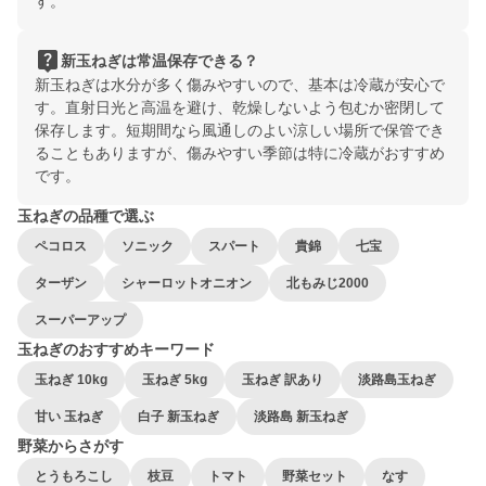
す。
live_help
新玉ねぎは常温保存できる？
新玉ねぎは水分が多く傷みやすいので、基本は冷蔵が安心で
す。直射日光と高温を避け、乾燥しないよう包むか密閉して
保存します。短期間なら風通しのよい涼しい場所で保管でき
ることもありますが、傷みやすい季節は特に冷蔵がおすすめ
です。
玉ねぎの品種で選ぶ
ペコロス
ソニック
スパート
貴錦
七宝
ターザン
シャーロットオニオン
北もみじ2000
スーパーアップ
玉ねぎのおすすめキーワード
玉ねぎ 10kg
玉ねぎ 5kg
玉ねぎ 訳あり
淡路島玉ねぎ
甘い 玉ねぎ
白子 新玉ねぎ
淡路島 新玉ねぎ
野菜からさがす
とうもろこし
枝豆
トマト
野菜セット
なす