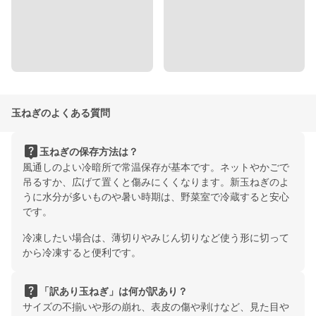
玉ねぎのよくある質問
live_help
玉ねぎの保存方法は？
風通しのよい冷暗所で常温保存が基本です。ネットやかごで
吊るすか、広げて置くと傷みにくくなります。新玉ねぎのよ
うに水分が多いものや暑い時期は、野菜室で冷蔵すると安心
です。
冷凍したい場合は、薄切りやみじん切りなど使う形に切って
から冷凍すると便利です。
live_help
「訳あり玉ねぎ」は何が訳あり？
サイズの不揃いや形の崩れ、表皮の傷や剥けなど、見た目や