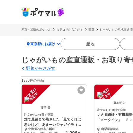
産直・通販のポケマル
カテゴリからさがす
野菜
じゃがいもの産地直送 
location_on
産地
東京都にお届け
じゃがいもの産直通販・お取り寄
野菜からさがす
1380件の商品
注
文
受
付
停
止
注
文
受
付
停
止
中
中
藤本明久
藤岡 登
注文から1~3日で発送
ＪＡＳ認証・有機栽培
注文から3~5日で発送
畑で最後まで熟させた「見てくれは
「メークイン」 ２ｋ
悪いけど、あまーいジャガイモ（枯
北海道石狩市八幡町
山梨県都留市
凋剤不使用）」