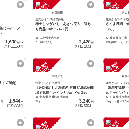
注
文
受
付
停
止
注
文
受
付
停
止
中
中
有田隆則
佐久
注文から1~7日で発送
注文から2~5日で
赤土じゃがいも あきつ美人 訳あ
さくま農園「
新じゃが メ
り商品10キロ2420円
３㎏」
0～
広島県東広島市
茨城県水戸市
1,600
2,420
１０キロ入り
1種類約1.5㎏。
円
〜
円
+送料
1,150円
+送料
1,205円
注
文
受
付
停
止
注
文
受
付
停
止
中
中
高橋興志
森脇
サイズ混合)
注文から1日で発送
注文から1~7日で
【5名限定】北海道産 有機JAS認証圃
【5周年福袋
場で栽培したインカのめざめ 3kg
きじゃがいも』
北海道上川郡東神楽町
広島県廿日市
1,944
3,240
1箱(4.5kg詰) 約40玉 ※写真3枚目参照
3㎏
3kg （各々1.5
円
円
+送料
778円
+送料
1,095円
注
文
受
付
停
止
注
文
受
付
停
止