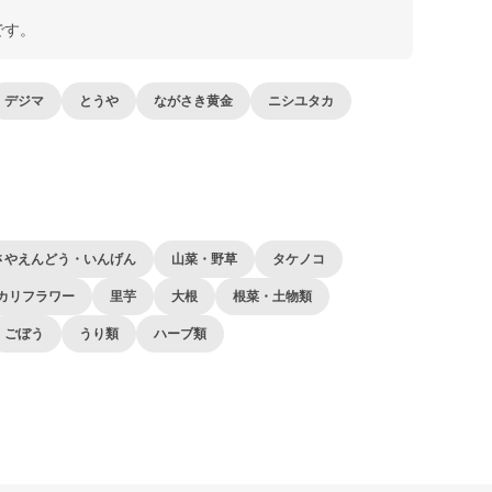
です。
デジマ
とうや
ながさき黄金
ニシユタカ
さやえんどう・いんげん
山菜・野草
タケノコ
カリフラワー
里芋
大根
根菜・土物類
ごぼう
うり類
ハーブ類