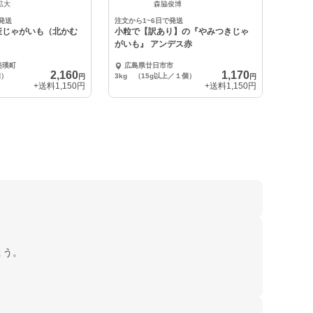
中
鉱大
森脇俊博
発送
注文から1~6日で発送
産じゃがいも（北かむ
小粒で【訳あり】の『やみつきじゃ
）
がいも』 アンデス赤
美瑛町
広島県廿日市市
2,160
1,170
個）
3kg （15g以上／１個）
円
円
+送料
1,150円
+送料
1,150円
ょう。