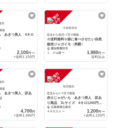
注
文
受
付
停
止
中
隆則
今枝稚加良
発送
も あきつ美人 4キロ
注文から当日~7日で発送
☆送料無料☆娘に食べさせたい自然
栽培ジャガイモ〈男爵〉
市
愛知県豊田市
2,100
1,980
１．５㎏箱
〜
円
〜
円
〜
+送料
1,150円
送料込み
注
文
受
付
停
止
中
隆則
有田隆則
発送
も あきつ美人 訳あ
注文から1~7日で発送
赤土じゃがいも あきつ美人 訳あ
×2
り商品 3Lサイズ 4キロ1200円
市
広島県東広島市
～
4,700
1,200
４キロ入り
〜
円
円
〜
+送料
1,490円
+送料
1,150円