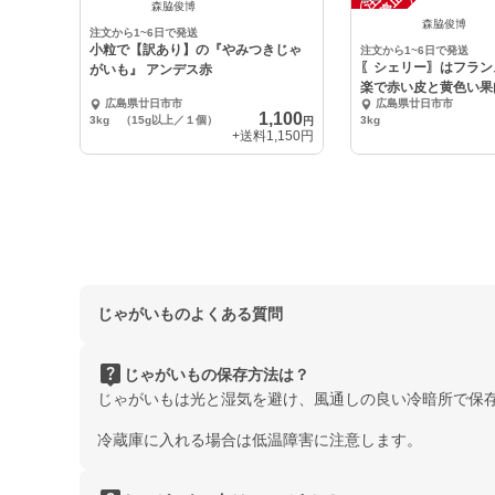
中
中
森脇俊博
森脇俊博
注文から1~6日で発送
小粒で【訳あり】の『やみつきじゃ
注文から1~6日で発送
〖シェリー〗はフラン
がいも』 アンデス赤
楽で赤い皮と黄色い果
広島県廿日市市
広島県廿日市市
みつきに!!
1,100
3kg （15g以上／１個）
3kg
円
+送料
1,150円
じゃがいものよくある質問
live_help
じゃがいもの保存方法は？
じゃがいもは光と湿気を避け、風通しの良い冷暗所で保
冷蔵庫に入れる場合は低温障害に注意します。