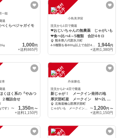
注
文
受
付
停
止
中
間一能
小島美津留
発送
食べくらべジャガイモ
注文から1日で発送
❤おじいちゃんの無農薬 じゃがいも
❤食べ比べ4～5種類 合計4キロ
熊本県八代郡氷川町
1,000
1,944
計3㎏
4-5種類を各800g以上で合計4キロ
円
円
+送料
865円
+送料
1,380円
注
文
受
付
停
止
中
俊博
丹保勝也
発送
注文から2~4日で発送
】ほくほく系の『やみつ
新じゃが！ メークイン発祥の地
 ２種詰合せ
厚沢部町産 メークイン M〜2L 混
市
北海道檜山郡厚沢部町
玉
1,350
1,200
kgです）
〜
じゃがいも メークイン M〜2L混み玉 3kg
〜
円
〜
円
〜
+送料
1,150円
+送料
1,150円
注
文
受
付
停
止