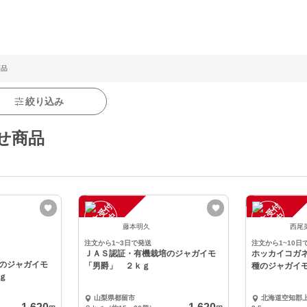
商品
絞り込み
せ商品
注
文
受
付
停
止
注
文
受
付
停
止
中
中
藤本明久
西尾
注文から1~3日で発送
注文から1~10日
ＪＡＳ認証・有機栽培のジャガイモ
ホッカイコガ
のジャガイモ
「男爵」 ２ｋｇ
種のジャガイモ
ｇ
山梨県都留市
北海道空知郡