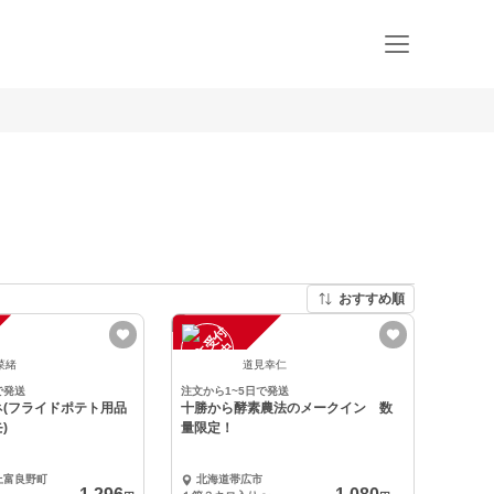
おすすめ順
注
文
受
付
停
止
中
菜緒
道見幸仁
で発送
注文から1~5日で発送
ネ(フライドポテト用品
十勝から酵素農法のメークイン 数
)
量限定！
上富良野町
北海道帯広市