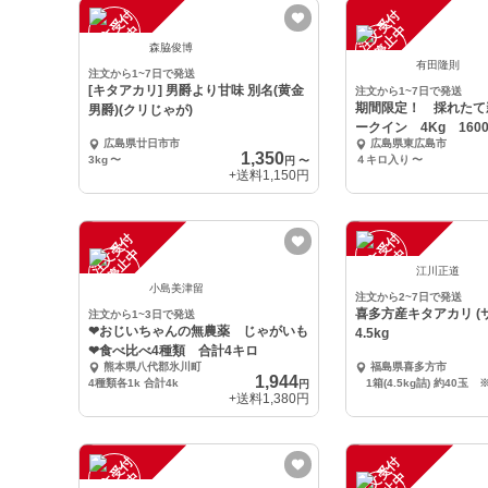
注
文
受
付
停
止
注
文
受
付
停
止
中
中
森脇俊博
有田隆則
注文から1~7日で発送
[キタアカリ] 男爵より甘味 別名(黄金
注文から1~7日で発送
期間限定！ 採れたて
男爵)(クリじゃが)
ークイン 4Kg 160
広島県廿日市市
広島県東広島市
1,350
3kg
〜
４キロ入り
〜
円
〜
+送料
1,150円
注
文
受
付
停
止
注
文
受
付
停
止
中
中
江川正道
小島美津留
注文から2~7日で発送
喜多方産キタアカリ (
注文から1~3日で発送
❤おじいちゃんの無農薬 じゃがいも
4.5kg
❤食べ比べ4種類 合計4キロ
熊本県八代郡氷川町
福島県喜多方市
1,944
4種類各1k 合計4k
円
+送料
1,380円
注
文
受
付
停
止
注
文
受
付
停
止