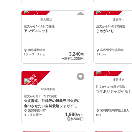
注
文
受
付
停
止
注
文
受
付
停
止
中
中
安丸隆三
住吉真一
注文から5~10日で発送
注文から1~6日で発送
アンデスレッド
じゃがいも
徳島県阿波市
広島県安芸高田市
3,240
1ケース 2ｋｇ
３kg
〜
円
+送料
1,205円
注
文
受
付
停
止
注
文
受
付
停
止
中
中
浦野博充
注文から1~5日で発送
今枝稚加良
ワケありジャガイモ！
注文から当日~7日で発送
☆北海道、沖縄等の離島専用☆娘に
食べさせたい自然栽培ジャガイモ
愛知県豊田市
宮崎県宮崎市佐土原町
〈男爵〉
1,980
１．５㎏箱
〜
9kg
円
〜
+送料
500円