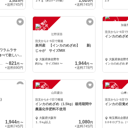
1,620
1,620
２ｋｇ（約15～20個）
2.5
円
円
+送料
745円
+送料
745円
注
文
受
付
停
止
注
文
受
付
停
止
中
中
加藤
注文から1~5日で
辻野奨吾
インカのめざめ
注文から1~5日で発送
泉州産 【インカのめざめ】 新j
ワラムラサ
じゃが サイズMIX
食べて欲しい自
大阪府泉佐野市
大阪府泉佐野
821
1,944
g(他の加工品とのセットにおすすめ)
〜
約3㎏ サイズMIX
〜
インカのめざめ 約
円
〜
円
〜
+送料
690円
+送料
778円
注
文
受
付
停
止
注
文
受
付
停
止
中
中
山田慶治
山﨑
)
注文から4~7日で発送
注文から1~5日で
インカのめざめ（1.5kg）栽培期間中
インカの目覚め
農薬化学肥料不使用
大阪府大阪市
埼玉県比企郡
1,944
1,080
１.５kg以上
3.0キログラム（
円
〜
円
+送料
745円
+送料
745円