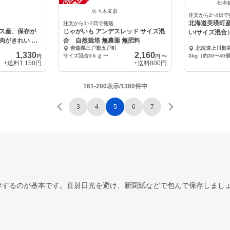
中
中
松本
佐々木友彦
注文から2~4日で
北海道美瑛町
注文から1~7日で発送
ス産、保存が
じゃがいも アンデスレッド サイズ混
い/サイズ混合
肉がきれい や
合 自然栽培 無農薬 無肥料
青森県三戸郡五戸町
北海道上川郡
1,330
2,160
サイズ混合3ｋｇ
〜
3kg（約30〜40
円
円
〜
+送料
1,150円
+送料
800円
161-200表示/1380件中
3
4
5
6
7
存するのが基本です。直射日光を避け、新聞紙などで包んで保存しまし