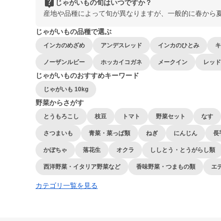
live_help
じゃがいもの旬はいつですか？
産地や品種によって旬が異なりますが、一般的に春から
じゃがいもの品種で選ぶ
インカのめざめ
アンデスレッド
インカのひとみ
キ
ノーザンルビー
ホッカイコガネ
メークイン
レッド
じゃがいものおすすめキーワード
じゃがいも 10kg
野菜からさがす
とうもろこし
枝豆
トマト
野菜セット
なす
さつまいも
青菜・菜っぱ類
ねぎ
にんじん
長
かぼちゃ
落花生
オクラ
ししとう・とうがらし類
西洋野菜・イタリア野菜など
香味野菜・つまもの類
エ
カテゴリ一覧を見る