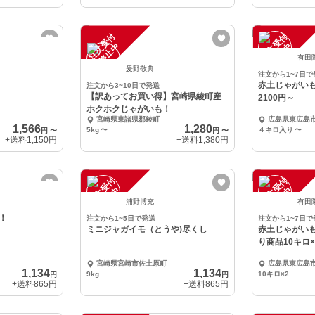
注
文
受
付
停
止
注
文
受
付
停
止
中
中
有田
爰野敬典
注文から1~7日で
赤土じゃがい
注文から3~10日で発送
【訳あってお買い得】宮崎県綾町産
2100円～
ホクホクじゃがいも！
宮崎県東諸県郡綾町
広島県東広島
1,566
1,280
5kg
〜
４キロ入り
〜
円
〜
円
〜
+送料
1,150円
+送料
1,380円
注
文
受
付
停
止
注
文
受
付
停
止
中
中
浦野博充
有田
！
注文から1~5日で発送
注文から1~7日で
ミニジャガイモ（とうや)尽くし
赤土じゃがい
り商品10キロ
宮崎県宮崎市佐土原町
広島県東広島
1,134
1,134
9kg
10キロ×2
円
円
+送料
865円
+送料
865円