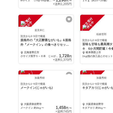
1,296
Mサイズ （70g~99g/個）１０ｋｇ 一箱
〜
２ｋｇ（約15～20個）
円
〜
+送料
1,205円
注
文
受
付
停
止
注
文
受
付
停
止
中
中
道見幸仁
稲倉哲郎
注文から3~5日で発送
規格外の『大正酵素ながいも』&規格
注文から2~6日で発送
旨味も甘味も最高潮タ
外『メークイン』の食べきりセッ
キ 6か月間貯蔵！今
ト 約３キロ
北海道帯広市
岐阜県郡上市
然栽培ジャガイモ
1,728
小サイズ長芋５～６本 じゃがいも７～１０個程度
1k
円
+送料
1,370円
注
文
受
付
停
止
注
文
受
付
停
止
中
中
加藤秀樹
加藤秀樹
注文から1~5日で発送
注文から1~5日で発送
メークイン(じゃがいも)
キタアカリ(じゃがいも
大阪府泉佐野市
大阪府泉佐野市
1,458
メークイン 約3kg
〜
キタアカリ 約3kg
〜
円
〜
+送料
745円