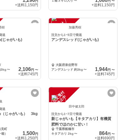
1,296
1,080
１箱３キロ入り
〜
円
円
〜
+送料
1,150円
+送料
1,150円
注
文
受
付
停
止
中
秀樹
加藤秀樹
発送
注文から1~5日で発送
(じゃがいも)
アンデスレッド(じゃがいも)
市
大阪府泉佐野市
2,106
1,944
3kg
〜
アンデスレッド 約3kg
〜
円
〜
円
〜
+送料
745円
+送料
745円
注
文
受
付
停
止
中
 眞
田中健太郎
発送
（じゃがいも） 3kg
注文から1~7日で発送
新じゃがいも【キタアカリ】有機質
肥料でほのかに甘い！
吉見町
千葉県船橋市
1,500
864
一箱）
キタアカリ 2kg
〜
円
円
〜
+送料
1,250円
+送料
690円