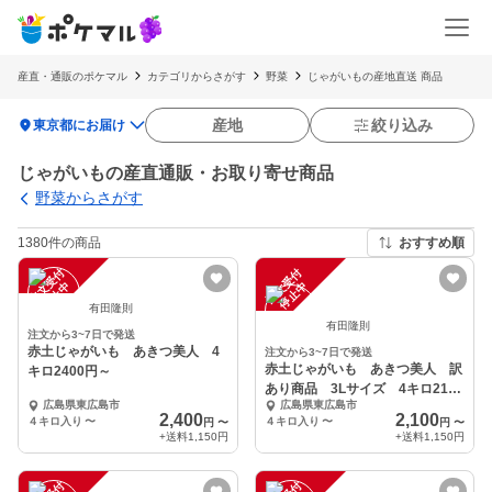
産直・通販のポケマル
カテゴリからさがす
野菜
じゃがいもの産地直送 商品
location_on
産地
絞り込み
東京都にお届け
じゃがいもの産直通販・お取り寄せ商品
野菜からさがす
1380件の商品
おすすめ順
注
文
受
付
停
止
注
文
受
付
停
止
中
中
有田隆則
有田隆則
注文から3~7日で発送
赤土じゃがいも あきつ美人 4
注文から3~7日で発送
赤土じゃがいも あきつ美人 訳
キロ2400円～
あり商品 3Lサイズ 4キロ2100
広島県東広島市
広島県東広島市
円～
2,400
2,100
４キロ入り
〜
４キロ入り
〜
円
〜
円
〜
+送料
1,150円
+送料
1,150円