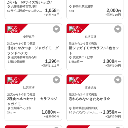
がいも 60サイズ箱いっぱい！
兵庫県神崎郡市川町
神奈川県三浦市
1,058
2,000
60サイズ段ボールに箱いっぱい
4kg
円
円
+送料
745円
+送料
910円
注
文
受
付
停
止
注
文
受
付
停
止
中
中
桑野真子
鮎沢実冴
注文から1~7日で発送
注文から1~5日で発送
甘さにやみつき ジャガイモ グ
新ジャガイモ☆カラフル3色セッ
ランドペチカ
ト
佐賀県杵島郡白石町
茨城県つくば市
1,296
1,000
１箱10個前後
1,5kg箱
〜
円
円
〜
+送料
1,111円
+送料
690円
注
文
受
付
停
止
注
文
受
付
停
止
中
中
鮎沢実冴
渡邉鳴海
注文から1~3日で発送
注文から2~4日で発送
2種食べ比べセット カラフルジ
忘れられないきたあかり☆
ャガイモ
茨城県つくば市
栃木県那須郡那須町
1,880
1,056
2kg
〜
60サイズダンボールにサイズ混合、箱込み2キロ以内
〜
円
〜
円
〜
+送料
690円
+送料
690円