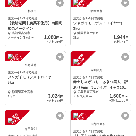
注
文
受
付
停
止
注
文
受
付
停
止
中
中
上杉優介
平野達也
注文から2~7日で発送
注文から3~5日で発送
【栽培期間中農薬不使用】南国高
ジャガイモ（デストロイヤー）
知のメークイン
3kg
高知県高知市
静岡県富士宮市
1,080
1,944
メークイン(3kg)
〜
3kg
円
〜
円
+送料
950円
+送料
745円
注
文
受
付
停
止
注
文
受
付
停
止
中
中
平野達也
有田隆則
注文から3~5日で発送
ジャガイモ（デストロイヤー）
注文から3~7日で発送
赤土じゃがいも あきつ美人 訳
5kg
あり商品 3Lサイズ 4キロ1600
静岡県富士宮市
広島県東広島市
円～
3,024
1,600
5キロ
４キロ入り
〜
円
円
〜
+送料
745円
+送料
1,150円
注
文
受
付
停
止
注
文
受
付
停
止
中
中
長内絵里奈
有田隆則
注文から1~7日で発送