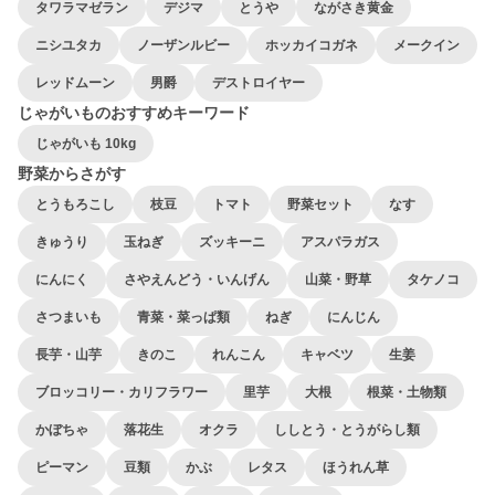
タワラマゼラン
デジマ
とうや
ながさき黄金
ニシユタカ
ノーザンルビー
ホッカイコガネ
メークイン
レッドムーン
男爵
デストロイヤー
じゃがいものおすすめキーワード
じゃがいも 10kg
野菜からさがす
とうもろこし
枝豆
トマト
野菜セット
なす
きゅうり
玉ねぎ
ズッキーニ
アスパラガス
にんにく
さやえんどう・いんげん
山菜・野草
タケノコ
さつまいも
青菜・菜っぱ類
ねぎ
にんじん
長芋・山芋
きのこ
れんこん
キャベツ
生姜
ブロッコリー・カリフラワー
里芋
大根
根菜・土物類
かぼちゃ
落花生
オクラ
ししとう・とうがらし類
ピーマン
豆類
かぶ
レタス
ほうれん草