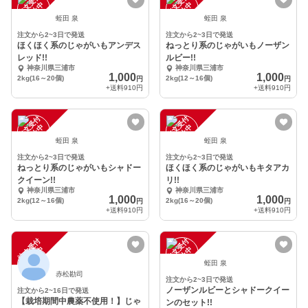
注
文
受
付
停
止
注
文
受
付
停
止
中
中
蛭田 泉
蛭田 泉
注文から2~3日で発送
注文から2~3日で発送
ほくほく系のじゃがいもアンデス
ねっとり系のじゃがいもノーザン
レッド!!
ルビー!!
神奈川県三浦市
神奈川県三浦市
1,000
1,000
2kg(16～20個)
2kg(12～16個)
円
円
+送料
910円
+送料
910円
注
文
受
付
停
止
注
文
受
付
停
止
中
中
蛭田 泉
蛭田 泉
注文から2~3日で発送
注文から2~3日で発送
ねっとり系のじゃがいもシャドー
ほくほく系のじゃがいもキタアカ
クイーン!!
リ!!
神奈川県三浦市
神奈川県三浦市
1,000
1,000
2kg(12～16個)
2kg(16～20個)
円
円
+送料
910円
+送料
910円
注
文
受
付
停
止
注
文
受
付
停
止
中
中
蛭田 泉
赤松勘司
注文から2~3日で発送
ノーザンルビーとシャドークイー
注文から2~16日で発送
【栽培期間中農薬不使用！】じゃ
ンのセット!!