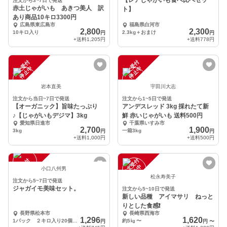
【レアじゃがいも食べ比べセッ
注文から3~7日で発送
赤土じゃがいも あきつ美人 訳
ト】
あり商品10キロ3300円
広島県東広島市
福島県白河市
2,800
2,300
10キロ入り
2.3kg＋おまけ
円
円
+送料
1,205円
+送料
778円
注
文
受
付
停
止
注
文
受
付
停
止
中
中
岩本直美
宇田川大志
注文から当日~7日で発送
注文から1~5日で発送
【オーガニック】旨味たっぷり
アンデスレッド 3kg 採れたて新
♪【じゃがいもデジマ】3kg
鮮 赤いじゃがいも 送料500円
愛知県日進市
千葉県いすみ市
2,700
1,900
3kg
一箱3kg
円
円
+送料
1,000円
+送料
500円
注
文
受
付
停
止
注
文
受
付
停
止
中
中
小口八州男
松永寿美子
注文から5~7日で発送
ジャガイモ美味セット。
注文から5~10日で発送
新しい品種 アイマサリ ねっと
りとした食感❗
長野県松本市
長崎県西海市
1,296
1,620
1パック ２キロ入り20個から
約5㎏
〜
円
円
〜