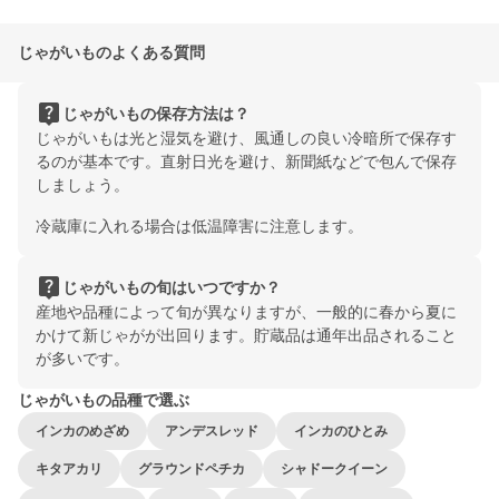
じゃがいものよくある質問
live_help
じゃがいもの保存方法は？
じゃがいもは光と湿気を避け、風通しの良い冷暗所で保存す
るのが基本です。直射日光を避け、新聞紙などで包んで保存
しましょう。
冷蔵庫に入れる場合は低温障害に注意します。
live_help
じゃがいもの旬はいつですか？
産地や品種によって旬が異なりますが、一般的に春から夏に
かけて新じゃがが出回ります。貯蔵品は通年出品されること
が多いです。
じゃがいもの品種で選ぶ
インカのめざめ
アンデスレッド
インカのひとみ
キタアカリ
グラウンドペチカ
シャドークイーン