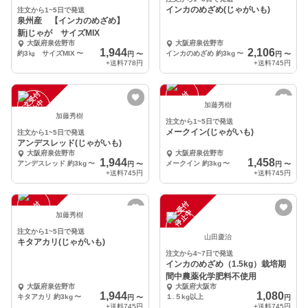
インカのめざめ(じゃがいも)
注文から1~5日で発送
泉州産 【インカのめざめ】
新jじゃが サイズMIX
大阪府泉佐野市
大阪府泉佐野市
1,944
2,106
約3㎏ サイズMIX
〜
インカのめざめ 約3kg
〜
円
〜
円
〜
+送料
778円
+送料
745円
注
文
受
付
停
止
注
文
受
付
停
止
中
中
加藤秀樹
加藤秀樹
注文から1~5日で発送
メークイン(じゃがいも)
注文から1~5日で発送
アンデスレッド(じゃがいも)
大阪府泉佐野市
大阪府泉佐野市
1,944
1,458
アンデスレッド 約3kg
〜
メークイン 約3kg
〜
円
〜
円
〜
+送料
745円
+送料
745円
注
文
受
付
停
止
注
文
受
付
停
止
中
中
加藤秀樹
注文から1~5日で発送
山田慶治
キタアカリ(じゃがいも)
注文から4~7日で発送
インカのめざめ（1.5kg）栽培期
間中農薬化学肥料不使用
大阪府泉佐野市
大阪府大阪市
1,944
1,080
キタアカリ 約3kg
〜
１.５kg以上
円
〜
円
+送料
745円
+送料
745円