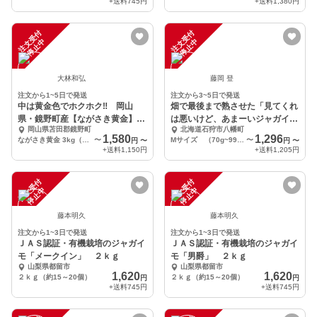
+送料
745円
+送料
1,380円
注
文
受
付
停
止
注
文
受
付
停
止
中
中
大林和弘
藤岡 登
注文から1~5日で発送
注文から3~5日で発送
中は黄金色でホクホク‼ 岡山
畑で最後まで熟させた「見てくれ
県・鏡野町産【ながさき黄金】
は悪いけど、あまーいジャガイモ
岡山県苫田郡鏡野町
北海道石狩市八幡町
3kg/6kg/9kg
（枯凋剤不使用）」
1,580
1,296
ながさき黄金 3kg（MLサイズ混合 30個前後）
〜
Mサイズ （70g~99g/個）１０ｋｇ 一箱
〜
円
〜
円
〜
+送料
1,150円
+送料
1,205円
注
文
受
付
停
止
注
文
受
付
停
止
中
中
藤本明久
藤本明久
注文から1~3日で発送
注文から1~3日で発送
ＪＡＳ認証・有機栽培のジャガイ
ＪＡＳ認証・有機栽培のジャガイ
モ「メークイン」 ２ｋｇ
モ「男爵」 ２ｋｇ
山梨県都留市
山梨県都留市
1,620
1,620
２ｋｇ（約15～20個）
２ｋｇ（約15～20個）
円
円
+送料
745円
+送料
745円