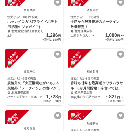
注
文
受
付
停
止
注
文
受
付
停
止
中
中
西尾菜緒
道見幸仁
注文から1~10日で発送
注文から1~5日で発送
ホッカイコガネ(フライドポテト
十勝から酵素農法のメークイン
用品種のジャガイモ)
数量限定！
北海道空知郡上富良野町
北海道帯広市
1,296
1,080
2.5
１箱３キロ入り
〜
円
円
〜
+送料
1,150円
+送料
1,150円
注
文
受
付
停
止
注
文
受
付
停
止
中
中
道見幸仁
稲倉哲郎
注文から3~5日で発送
注文から2~6日で発送
規格外の『大正酵素ながいも』&
旨味も甘味も最高潮タワラムラサ
規格外『メークイン』の食べきり
キ 6か月間貯蔵！今食べて欲し
北海道帯広市
岐阜県郡上市
セット 約３キロ
い自然栽培ジャガイモ
1,728
821
小サイズ長芋５～６本 じゃがいも７～１０個程度
1kg(他の加工品とのセットにおすすめ)
〜
円
円
〜
+送料
1,370円
+送料
690円
注
文
受
付
停
止
注
文
受
付
停
止
中
中
加藤秀樹
辻野奨吾
注文から1~5日で発送