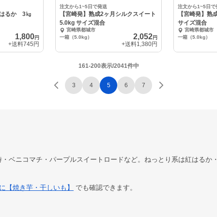
注文から1~5日で発送
注文から1~5日で
はるか 3㎏
【宮崎発】熟成2ヶ月シルクスイート
【宮崎発】熟成2
5.0kg サイズ混合
サイズ混合
宮崎県都城市
宮崎県都城市
1,800
2,052
一箱（5.0kg）
一箱（5.0kg）
円
円
+送料
745円
+送料
1,380円
161-200表示/2041件中
3
4
5
6
7
時・ベニコマチ・パープルスイートロードなど。ねっとり系は紅はるか
派に【焼き芋・干しいも】
でも確認できます。