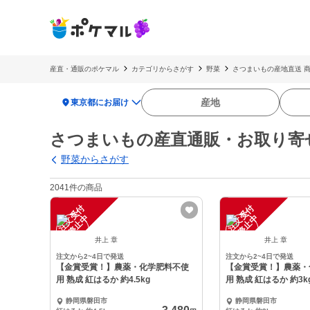
産直・通販のポケマル
カテゴリからさがす
野菜
さつまいもの産地直送 
location_on
産地
東京都にお届け
さつまいもの産直通販・お取り寄
野菜からさがす
2041件の商品
注
文
受
付
停
止
注
文
受
付
停
止
中
中
井上 章
井上 章
注文から2~4日で発送
注文から2~4日で発送
【金賞受賞！】農薬・化学肥料不使
【金賞受賞！】農薬・
用 熟成 紅はるか 約4.5kg
用 熟成 紅はるか 約3k
静岡県磐田市
静岡県磐田市