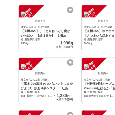
注
文
受
付
停
止
注
文
受
付
停
止
中
中
岩本直美
岩本直美
注文から当日~7日で発送
注文から当日~7日で発送
【有機JAS】しっとりねっとり蜜が
【有機JAS】ホクホ
いっぱい 【紅はるか】 1.5kg
【さつまいも紅あずま 
愛知県日進市
愛知県日進市
1,998
1500g
3000ｇ
円
+送料
1,000円
注
文
受
付
停
止
注
文
受
付
停
止
中
中
野原亮一
野原亮一
注文から2~16日で発送
注文から2~16日で発送
【気まぐれ出没✨おいもハントに出掛
【✨開催✨R5オープ
けよう❗️】訳あり芋ンスター「紅あず
Premium紅はるか
茨城県行方市
茨城県行方市
ま」
1,380
1箱 【訳あり 泥付き】 5kgまで
〜
1箱 箱含めて5kgまで【上品 泥付き】大きさ色々(2L～S)
円
〜
+送料
745円