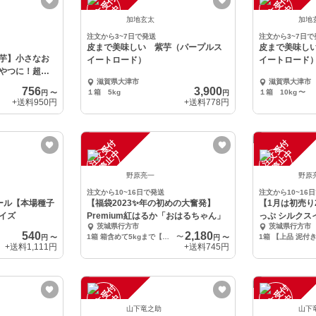
注
文
受
付
停
止
注
文
受
付
停
止
中
中
加地玄太
加地
注文から3~7日で発送
注文から3~7日で
皮まで美味しい 紫芋（パープルス
皮まで美味し
芋】小さなお
イートロード）
イートロード
やつに！超プ
滋賀県大津市
滋賀県大津市
756
3,900
１箱 5kg
１箱 10kg
〜
円
〜
円
+送料
950円
+送料
778円
注
文
受
付
停
止
注
文
受
付
停
止
中
中
野原亮一
野原
注文から10~16日で発送
注文から10~16
ール【本場種子
【福袋2023✨年の初めの大奮発】
【1月は初売り
イズ
Premium紅はるか「おはるちゃん」
っぷ シルクス
茨城県行方市
茨城県行方市
540
2,180
1箱 箱含めて5kgまで【上品 泥付き】大きさ色々(2L～S)
〜
円
〜
円
〜
+送料
1,111円
+送料
745円
注
文
受
付
停
止
注
文
受
付
停
止
中
中
山下竜之助
山下