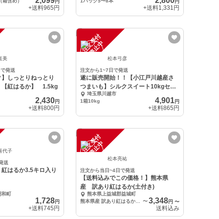
2,099
2,800
（箱含め）
1パック5〜8本
円
円
+送料
965円
+送料
1,331円
注
文
受
付
停
止
中
直美
松本弓彦
日で発送
注文から1~7日で発送
ク】しっとりねっとり
遂に販売開始！！【小江戸川越産さ
【紅はるか】 1.5kg
つまいも】シルクスイート10kgセッ
埼玉県川越市
ト
2,430
4,901
1箱10kg
円
円
+送料
800円
+送料
865円
注
文
受
付
停
止
中
喜代子
松本亮祐
発送
紅はるか3.5キロ入り
注文から当日~4日で発送
【送料込みでこの価格！】熊本県
産 訳あり紅はるか(土付き)
明和町
熊本県上益城郡益城町
1,728
3,348
熊本県産 訳あり紅はるか 5kg
〜
円
円
〜
+送料
745円
送料込み