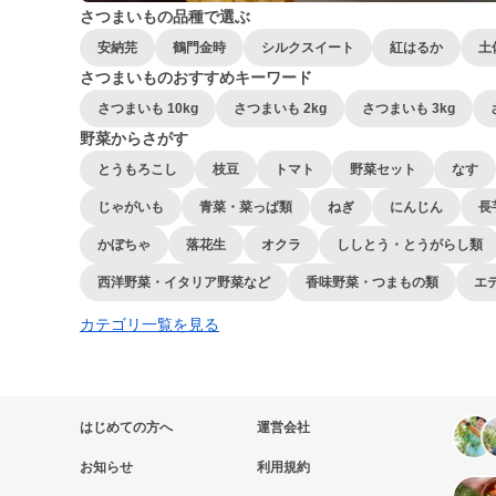
さつまいもの品種で選ぶ
安納芫
鶴門金時
シルクスイート
紅はるか
土
さつまいものおすすめキーワード
さつまいも 10kg
さつまいも 2kg
さつまいも 3kg
野菜からさがす
とうもろこし
枝豆
トマト
野菜セット
なす
じゃがいも
青菜・菜っぱ類
ねぎ
にんじん
長
かぼちゃ
落花生
オクラ
ししとう・とうがらし類
西洋野菜・イタリア野菜など
香味野菜・つまもの類
エ
カテゴリ一覧を見る
はじめての方へ
運営会社
お知らせ
利用規約