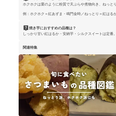
ホクホクは栗のように粉質で天ぷらや煮物向き、ねっと
例：ホクホク＝紅あずま・鳴門金時／ねっとり＝紅はる
live_help
焼き芋におすすめの品種は？
しっかり甘い紅はるか・安納芋・シルクスイートは定番
関連特集