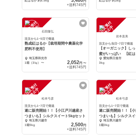
3,480
紅はるか 約4.5kg
紅はるか 約3kg
円
+送料
745円
注
文
受
付
停
止
注
文
受
付
停
止
中
中
石田隆弘
岩本直美
注文から1~5日で発送
熟成紅はるか【栽培期間中農薬化学
注文から当日~7日で発送
【オーガニック】しっ
肥料不使用】
蜜がいっぱい 【紅は
埼玉県和光市
愛知県日進市
2,052
1箱（3㎏）
〜
3kg
円
〜
+送料
745円
注
文
受
付
停
止
注
文
受
付
停
止
中
中
松本弓彦
松本弓彦
注文から1~7日で発送
注文から1~7日で発送
遂に販売開始！！【小江戸川越産さ
遂に販売開始！！【小
つまいも】シルクスイート5kgセット
つまいも】シルクスイ
埼玉県川越市
埼玉県川越市
2,500
1箱5kg
1箱3kg
円
+送料
745円