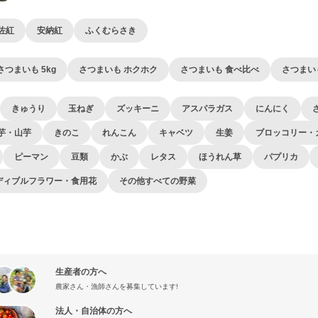
佐紅
安納紅
ふくむらさき
さつまいも 5kg
さつまいも ホクホク
さつまいも 食べ比べ
さつまい
きゅうり
玉ねぎ
ズッキーニ
アスパラガス
にんにく
芋・山芋
きのこ
れんこん
キャベツ
生姜
ブロッコリー・
ピーマン
豆類
かぶ
レタス
ほうれん草
パプリカ
ディブルフラワー・食用花
その他すべての野菜
生産者の方へ
農家さん・漁師さんを募集しています!
法人・自治体の方へ