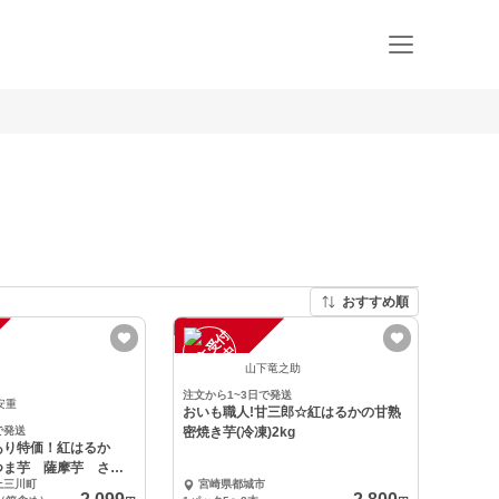
おすすめ順
注
文
受
付
停
止
中
山下竜之助
注文から1~3日で発送
安重
おいも職人!甘三郎☆紅はるかの甘熟
で発送
密焼き芋(冷凍)2kg
あり特価！紅はるか
つま芋 薩摩芋 さつ
上三川町
宮崎県都城市
し