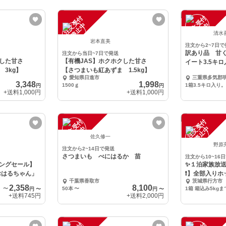
注
文
受
付
停
止
注
文
受
付
停
止
中
中
清水
岩本直美
注文から2~7日で
訳あり品 甘
注文から当日~7日で発送
クした甘さ
【有機JAS】ホクホクした甘さ
イート3.5キ
3kg】
【さつまいも紅あずま 1.5kg】
愛知県日進市
三重県多気郡
3,348
1,998
1500ｇ
1箱3.5キロ入り
円
円
+送料
1,000円
+送料
1,000円
注
文
受
付
停
止
注
文
受
付
停
止
中
中
佐久修一
野原
注文から2~14日で発送
さつまいも べにはるか 苗
注文から10~16
ニングセール】
✨１泊家族放
「おはるちゃん」
❗】全部入りホ
千葉県香取市
茨城県行方市
2,358
8,100
〜
50本
〜
円
〜
円
〜
+送料
745円
+送料
2,000円