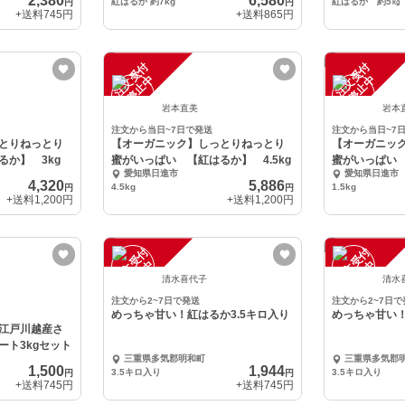
2,380
6,580
紅はるか 約7kg
紅はるか 約5㎏
円
円
+送料
745円
+送料
865円
注
文
受
付
停
止
注
文
受
付
停
止
中
中
岩本直美
岩本
注文から当日~7日で発送
注文から当日~7
とりねっとり
【オーガニック】しっとりねっとり
【オーガニッ
るか】 3kg
蜜がいっぱい 【紅はるか】 4.5kg
蜜がいっぱい 
愛知県日進市
愛知県日進市
4,320
5,886
4.5kg
1.5kg
円
円
+送料
1,200円
+送料
1,200円
注
文
受
付
停
止
注
文
受
付
停
止
中
中
清水喜代子
清水
注文から2~7日で発送
注文から2~7日で
めっちゃ甘い！紅はるか3.5キロ入り
めっちゃ甘い！
江戸川越産さ
ート3kgセット
三重県多気郡明和町
三重県多気郡
1,500
1,944
3.5キロ入り
3.5キロ入り
円
円
+送料
745円
+送料
745円