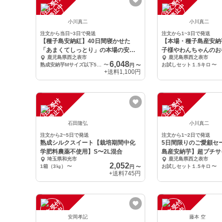
注
文
受
付
停
止
注
文
受
付
停
止
中
中
小川真二
小川真二
注文から当日~3日で発送
注文から1~3日で発送
【種子島安納紅】40日間寝かせた
【本場・種子島産安納
「あまくてしっとり」の本場の安納
子様やわんちゃんのお
鹿児島県西之表市
鹿児島県西之表市
芋(５キロ）
チサイズ
6,048
熟成安納芋Mサイズ以下5キロ
〜
お試しセット１.5キロ
〜
円
〜
+送料
1,100円
注
文
受
付
停
止
注
文
受
付
停
止
中
中
石田隆弘
小川真二
注文から2~5日で発送
注文から1~2日で発送
熟成シルクスイート【栽培期間中化
5日間限りのご愛顧セ
学肥料農薬不使用】S〜2L混合
島産安納芋】超プチサ
埼玉県和光市
鹿児島県西之表市
2,052
1箱（3㎏）
〜
お試しセット１.5キロ
〜
円
〜
+送料
745円
注
文
受
付
停
止
注
文
受
付
停
止
中
中
安岡孝記
藤本 空