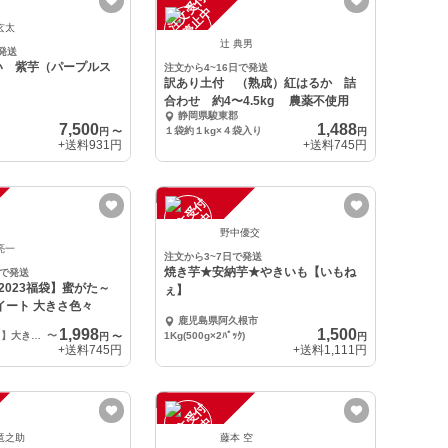
注
文
受
付
停
止
中
玄太
辻 典男
発送
い 紫芋（パープルス
注文から4~16日で発送
訳あり土付 （熟成）紅はるか 詰
）
合わせ 約4〜4.5kg 農薬不使用
静岡県駿東郡
7,500
1,488
１袋約１kg×４袋入り
円
〜
円
+送料
931円
+送料
745円
注
文
受
付
停
止
中
野中優交
亮一
注文から3~7日で発送
焼き芋★安納芋★やきいも【いもね
日で発送
2023福袋】蜜がた～
ぇ】
イート 大きさ色々
鹿児島県阿久根市
1,998
1,500
1箱 【上品 泥付き】大きさ色々(2L～Sｻｲｽﾞ) 箱含めて5kgまで
〜
1Kg(500g×2ﾊﾟｯｸ)
円
〜
円
+送料
745円
+送料
1,111円
注
文
受
付
停
止
中
竜之助
藤本 空