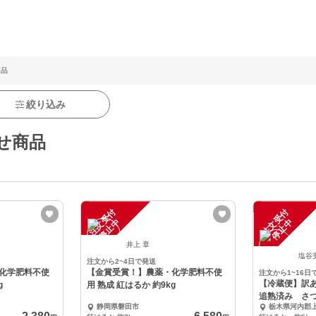
商品
絞り込み
せ商品
注
文
受
付
停
止
注
文
受
付
停
止
中
中
井上 章
塩谷
注文から2~4日で発送
化学肥料不使
【金賞受賞！】農薬・化学肥料不使
注文から1~16日
【冷蔵便】訳
g
用 熟成 紅はるか 約9kg
追熟済み さ
静岡県磐田市
栃木県河内郡
まいも お試