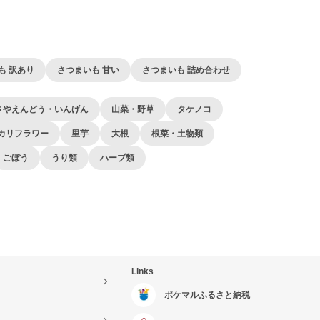
も 訳あり
さつまいも 甘い
さつまいも 詰め合わせ
さやえんどう・いんげん
山菜・野草
タケノコ
カリフラワー
里芋
大根
根菜・土物類
ごぼう
うり類
ハーブ類
Links
ポケマルふるさと納税