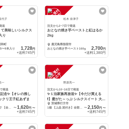
注
文
受
付
停
止
中
喜代子
松木 奈津子
発送
注文から2~7日で発送
くて美味しいシルクス
おとなの焼き芋ペーストと紅はるか
ロ入り
2kg
明和町
鹿児島県指宿市
1,728
2,700
。5〜9本入り
おとなの焼き芋ペースト160g
円
円
+送料
745円
+送料
1,380円
注
文
受
付
停
止
中
亮一
野原亮一
日で発送
注文から10~16日で発送
送記念✨【オレの推し
✨１泊家族再放送✨【今だけ買える
ックリ王子紅あずま
❗】蜜がた～っぷ シルクスイート 大き
茨城県行方市
さ色々
1,620
2,150
1箱 箱込み5kgまで 【全部入り 泥付き】 サイズ色々(2L～Ｓ)
〜
1箱 【上品 泥付き】全部入り 箱含めて5kgまで
〜
円
〜
円
〜
+送料
745円
+送料
745円