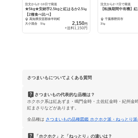
注文から2~10日で発送
注文から2~7日で発送
★5kg★安納芋2.5kgと紅はるか2.5㎏
【転換期間中有機】紅
【2種食べ比べ】
高知県安芸郡奈半利町
千葉県野田市
2,150
大小混合 5㎏
3㎏
円
+送料
1,150円
さつまいもについてよくある質問
live_help
さつまいもの代表的な品種は？
ホクホク系は紅あずま・鳴門金時・土佐紅金時・紀州金
紅まさりなどがあります。
全品種は
さつまいもの品種図鑑 ホクホク派・ねっとり
live_help
「ホクホク」と「ねっとり」の違いは？