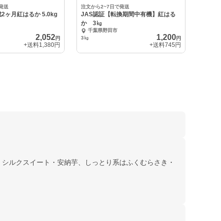
発送
注文から2~7日で発送
ヶ月紅はるか 5.0kg
JAS認証【転換期間中有機】紅はる
か 3㎏
千葉県野田市
2,052
1,200
3㎏
円
円
+送料
1,380円
+送料
745円
・シルクスイート・安納芋、しっとり系はふくむらさき・