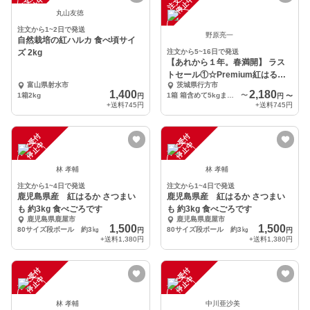
中
中
丸山友徳
注文から1~2日で発送
野原亮一
自然栽培の紅ハルカ 食べ頃サイ
ズ 2kg
注文から5~16日で発送
【あれから１年。春満開】 ラス
トセール①☆Premium紅はるか
富山県射水市
茨城県行方市
「おはるちゃん」
1,400
2,180
1箱2kg
1箱 箱含めて5kgまで【上品 泥付き】大きさ色々(2L～S)
〜
円
円
〜
+送料
745円
+送料
745円
注
文
受
付
停
止
注
文
受
付
停
止
中
中
林 孝輔
林 孝輔
注文から1~4日で発送
注文から1~4日で発送
鹿児島県産 紅はるか さつまい
鹿児島県産 紅はるか さつまい
も 約3kg 食べごろです
も 約3kg 食べごろです
鹿児島県鹿屋市
鹿児島県鹿屋市
1,500
1,500
80サイズ段ボール 約3㎏
80サイズ段ボール 約3㎏
円
円
+送料
1,380円
+送料
1,380円
注
文
受
付
停
止
注
文
受
付
停
止
中
中
林 孝輔
中川亜沙美