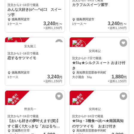
注文から1~10日で発送
カラフルスイーツ紫芋
注文から1~10日で発送
みんな大好き(o^―^o)ﾆｺ スイー
ツ芋
徳島県阿波市
徳島県阿波市
3,240
3,240
1ケース
〜
1ケース
〜
円
〜
円
〜
+送料
1,150円
+送料
1,150円
注
文
受
付
停
止
注
文
受
付
停
止
中
中
安丸隆三
安岡孝記
注文から1~16日で発送
恋するサツマイモ
注文から2~7日で発送
★5㎏★シルクスィート おまけ付
き
徳島県阿波市
高知県安芸郡奈半利町
3,240
1,880
1ケース
大小混合 5㎏
円
円
+送料
1,150円
+送料
1,150円
注
文
受
付
停
止
注
文
受
付
停
止
中
中
野原亮一
安岡孝記
注文から7~16日で発送
注文から2~10日で発送
【おいも好きの夢叶えます(笑)】
★5kg・3種食べ比べ★南国高知
すぐ届く‼️大っきな「おはるちゃ
のサツマイモ おまけ付き
茨城県行方市
高知県安芸郡奈半利町
ん」