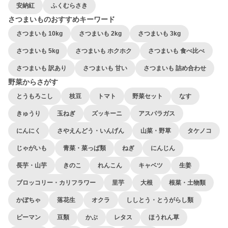
安納紅
ふくむらさき
さつまいものおすすめキーワード
さつまいも 10kg
さつまいも 2kg
さつまいも 3kg
さつまいも 5kg
さつまいも ホクホク
さつまいも 食べ比べ
さつまいも 訳あり
さつまいも 甘い
さつまいも 詰め合わせ
野菜からさがす
とうもろこし
枝豆
トマト
野菜セット
なす
きゅうり
玉ねぎ
ズッキーニ
アスパラガス
にんにく
さやえんどう・いんげん
山菜・野草
タケノコ
じゃがいも
青菜・菜っぱ類
ねぎ
にんじん
長芋・山芋
きのこ
れんこん
キャベツ
生姜
ブロッコリー・カリフラワー
里芋
大根
根菜・土物類
かぼちゃ
落花生
オクラ
ししとう・とうがらし類
ピーマン
豆類
かぶ
レタス
ほうれん草