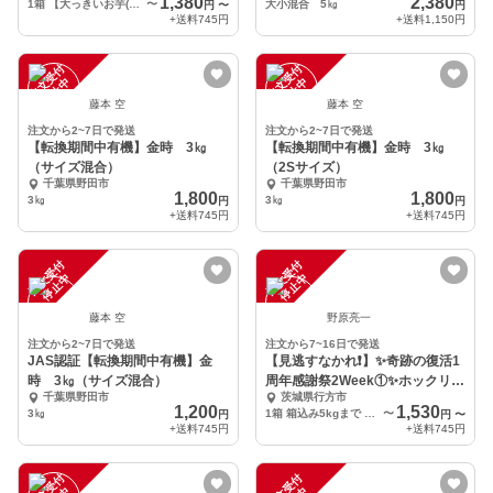
1,380
2,380
1箱 【大っきいお芋(700g以上) 泥付き】箱含めて5kgまで(5～7本入)
〜
大小混合 5㎏
円
〜
円
+送料
745円
+送料
1,150円
注
文
受
付
停
止
注
文
受
付
停
止
中
中
藤本 空
藤本 空
注文から2~7日で発送
注文から2~7日で発送
【転換期間中有機】金時 3㎏
【転換期間中有機】金時 3㎏
（サイズ混合）
（2Sサイズ）
千葉県野田市
千葉県野田市
1,800
1,800
3㎏
3㎏
円
円
+送料
745円
+送料
745円
注
文
受
付
停
止
注
文
受
付
停
止
中
中
藤本 空
野原亮一
注文から2~7日で発送
注文から7~16日で発送
JAS認証【転換期間中有機】金
【見逃すなかれ❗】✨奇跡の復活1
時 3㎏（サイズ混合）
周年感謝祭2Week①✨ホックリ王
千葉県野田市
茨城県行方市
子
1,200
1,530
3㎏
1箱 箱込み5kgまで 【上品 泥付き】 サイズ色々(2L～Ｓ)
〜
円
円
〜
+送料
745円
+送料
745円
注
文
受
付
停
止
注
文
受
付
停
止