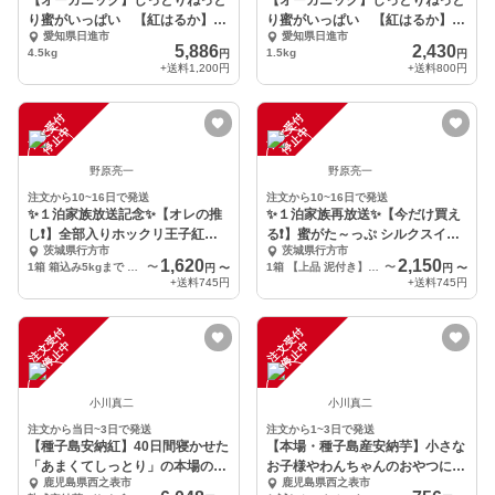
【オーガニック】しっとりねっと
【オーガニック】しっとりねっと
り蜜がいっぱい 【紅はるか】
り蜜がいっぱい 【紅はるか】
愛知県日進市
愛知県日進市
4.5kg
1.5kg
5,886
2,430
4.5kg
1.5kg
円
円
+送料
1,200円
+送料
800円
注
文
受
付
停
止
注
文
受
付
停
止
中
中
野原亮一
野原亮一
注文から10~16日で発送
注文から10~16日で発送
✨１泊家族放送記念✨【オレの推
✨１泊家族再放送✨【今だけ買え
し❗】全部入りホックリ王子紅あ
る❗】蜜がた～っぷ シルクスイー
茨城県行方市
茨城県行方市
ずま
ト 大きさ色々
1,620
2,150
1箱 箱込み5kgまで 【全部入り 泥付き】 サイズ色々(2L～Ｓ)
〜
1箱 【上品 泥付き】全部入り 箱含めて5kgまで
〜
円
〜
円
〜
+送料
745円
+送料
745円
注
文
受
付
停
止
注
文
受
付
停
止
中
中
小川真二
小川真二
注文から当日~3日で発送
注文から1~3日で発送
【種子島安納紅】40日間寝かせた
【本場・種子島産安納芋】小さな
「あまくてしっとり」の本場の安
お子様やわんちゃんのおやつに！
鹿児島県西之表市
鹿児島県西之表市
納芋(５キロ）
超プチサイズ