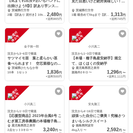
【気まぐれ出没✨おいもハントに
見た目悪いけど絶対美味しい！シ
出掛けよう❗️⑨】訳あり芋ンスタ
ルクスイート
茨城県行方市
茨城県行方市
ー「紅あずま」
2,480
1,313
2箱 【訳あり 泥付き】10kgまで
1箱 箱含めて5kgまで【訳あり品 泥付き】
円
円
+送料
865円
+送料
745円
注
文
受
付
停
止
注
文
受
付
停
止
中
中
金子慎一郎
小川真二
注文から3~6日で発送
注文から1~3日で発送
サツマイモ苗 葉と柔らかい茎
【本場・種子島産安納芋】堀立
食べられます！ 空芯菜様なの
て、ほくほくの安納芋
茨城県ひたちなか市
鹿児島県西之表市
味 紅まさり
1,836
1,296
10本 1セット
規格外2キロ
〜
円
円
〜
+送料
500円
+送料
1,111円
注
文
受
付
停
止
注
文
受
付
停
止
中
中
小川真二
安丸隆三
注文から1~3日で発送
注文から4~16日で発送
【応援型商品】2023年台風6号 こ
頑張った自分にご褒美！究極さつ
むぎ屋工房恭農園の本場種子島の
まいもシルクスイート
鹿児島県西之表市
徳島県阿波市
安納芋
3,240
2,592
2点セット3キロ
〜
4kg入り
〜
円
〜
円
〜