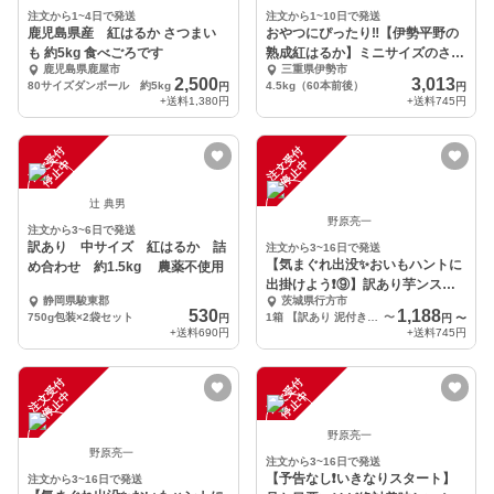
注文から1~4日で発送
注文から1~10日で発送
鹿児島県産 紅はるか さつまい
おやつにぴったり‼︎【伊勢平野の
も 約5kg 食べごろです
熟成紅はるか】ミニサイズのさつ
鹿児島県鹿屋市
三重県伊勢市
まいも
2,500
3,013
80サイズダンボール 約5kg
4.5kg（60本前後）
円
円
+送料
1,380円
+送料
745円
注
文
受
付
停
止
注
文
受
付
停
止
中
中
辻 典男
野原亮一
注文から3~6日で発送
訳あり 中サイズ 紅はるか 詰
注文から3~16日で発送
【気まぐれ出没✨おいもハントに
め合わせ 約1.5kg 農薬不使用
出掛けよう❗️⑨】訳あり芋ンスタ
静岡県駿東郡
茨城県行方市
ー「紅あずま」
530
1,188
750g包装×2袋セット
1箱 【訳あり 泥付き】 5kgまで
〜
円
円
〜
+送料
690円
+送料
745円
注
文
受
付
停
止
注
文
受
付
停
止
中
中
野原亮一
野原亮一
注文から3~16日で発送
【予告なし❗️いきなりスタート】
注文から3~16日で発送