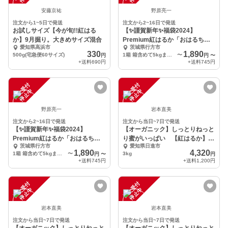
安藤京祐
野原亮一
注文から1~5日で発送
注文から2~16日で発送
お試しサイズ【今が旬!!紅はる
【✨謹賀新年✨福袋2024】
か】9月掘り。大きめサイズ混合
Premium紅はるか「おはるちゃ
愛知県高浜市
茨城県行方市
ん」
330
1,890
500g(宅急便60サイズ)
1箱 箱含めて5kgまで【全部入り 泥付き】大きさ色々(2L～S)
〜
円
円
〜
+送料
690円
+送料
745円
注
文
受
付
停
止
注
文
受
付
停
止
中
中
野原亮一
岩本直美
注文から2~16日で発送
注文から当日~7日で発送
【✨謹賀新年✨福袋2024】
【オーガニック】しっとりねっと
Premium紅はるか「おはるちゃ
り蜜がいっぱい 【紅はるか】
茨城県行方市
愛知県日進市
ん」
3kg
1,890
4,320
1箱 箱含めて5kgまで【全部入り 泥付き】大きさ色々(2L～S)
〜
3kg
円
〜
円
+送料
745円
+送料
1,200円
注
文
受
付
停
止
注
文
受
付
停
止
中
中
岩本直美
岩本直美
注文から当日~7日で発送
注文から当日~7日で発送