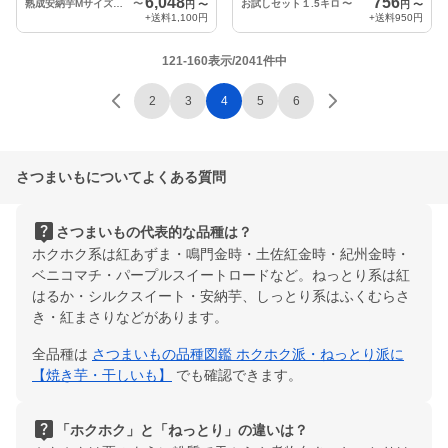
6,048
756
熟成安納芋Mサイズ以下5キロ
〜
お試しセット１.5キロ
〜
円
〜
円
〜
+送料
1,100円
+送料
950円
121-160表示/2041件中
2
3
4
5
6
さつまいもについてよくある質問
live_help
さつまいもの代表的な品種は？
ホクホク系は紅あずま・鳴門金時・土佐紅金時・紀州金時・
ベニコマチ・パープルスイートロードなど。ねっとり系は紅
はるか・シルクスイート・安納芋、しっとり系はふくむらさ
き・紅まさりなどがあります。
全品種は
さつまいもの品種図鑑 ホクホク派・ねっとり派に
【焼き芋・干しいも】
でも確認できます。
live_help
「ホクホク」と「ねっとり」の違いは？