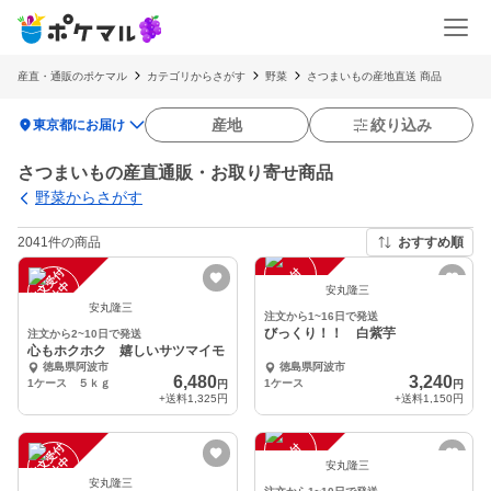
産直・通販のポケマル
カテゴリからさがす
野菜
さつまいもの産地直送 商品
location_on
産地
絞り込み
東京都にお届け
さつまいもの産直通販・お取り寄せ商品
野菜からさがす
2041件の商品
おすすめ順
注
文
受
付
停
止
注
文
受
付
停
止
中
中
安丸隆三
安丸隆三
注文から1~16日で発送
びっくり！！ 白紫芋
注文から2~10日で発送
心もホクホク 嬉しいサツマイモ
徳島県阿波市
徳島県阿波市
6,480
3,240
1ケース ５ｋｇ
1ケース
円
円
+送料
1,325円
+送料
1,150円
注
文
受
付
停
止
注
文
受
付
停
止
中
中
安丸隆三
安丸隆三