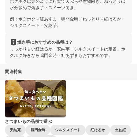
ホクホクは栗のように粉質で天ぷらや煮物向き、ねっとりは
水分多めで焼き芋・スイーツ向き。
例：ホクホク＝紅あずま・鳴門金時／ねっとり＝紅はるか・
シルクスイート・安納芋。
live_help
焼き芋におすすめの品種は？
しっかり甘い紅はるか・安納芋・シルクスイートは定番。ホ
クホク好きなら鳴門金時・紅あずまもおすすめです。
関連特集
さつまいもの品種で選ぶ
安納芫
鶴門金時
シルクスイート
紅はるか
土佐紅