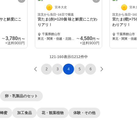
宮本大史
宮本
注文から当日~16日で発送
注文から当日~1
エサと鮮度にこ
宮たま(赤)×120個 味と鮮度にこだわ
宮たま(橙)×
りアリ！
わりアリ！
千葉県館山市
千葉県館山市
3,780
4,580
〜
東北・関東・信越・北陸・東海・近畿エリアへの配送
〜
円
〜
円
〜
+送料
900円
+送料
900円
121-160表示/1212件中
2
3
4
5
6
卵・乳製品のセット
蜂蜜
加工食品
花・観葉植物
体験・その他