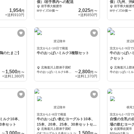
個）/岩手県内への配送
個）/九州、沖
岩手県大船渡市
岩手県大船渡
1,954
2,025
Mサイズ30個
〜
Mサイズ30個
〜
円
円
〜
+送料
910円
+送料
850円
渡辺隆幸
渡辺
注文から1~10日で発送
注文から1~9日で
鶏のたまご】
牛のおっぱいミルク3種類セット
牛のおっぱい
クセット
北海道川上郡弟子屈町
北海道川上郡
1,500
2,800
つ）
〜
牛のおっぱいミルク3本コーヒーミルク3本、ヨーグルト4本セット
〜
円
〜
円
〜
+送料
1,380円
+送料
1,370円
渡辺隆幸
横尾
注文から1~8日で発送
注文から1~7日で
ミルク10本、
牛のおっぱい飲むヨーグルト10本、
自慢の生乳の
30本セット
15本、20本、25本、30本セットセッ
場の飲むヨーグ
北海道川上郡弟子屈町
佐賀県佐賀市
ト
3,000
1,500
〜
のむヨーグルト６本セット
〜
800ml×2本
〜
円
〜
円
〜