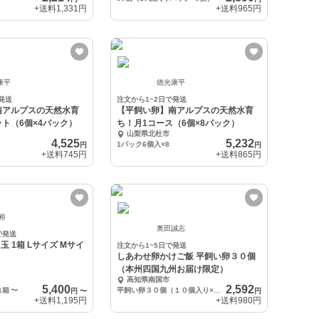
+送料
1,331円
+送料
965円
康平
徳光康平
発送
注文から1~2日で発送
南アルプスの天然水育
【平飼い卵】南アルプスの天然水育
ト（6個×4パック）
ち！月1コース（6個×8パック）
山梨県北杜市
4,525
5,232
1パック6個入×8
円
円
+送料
745円
+送料
865円
 裕
奥田誠志
で発送
白玉 1箱 Lサイズ Mサイ
注文から1~5日で発送
しあわせ卵かけご飯 平飼い卵３０個
（本州四国九州お届け限定）
高知県南国市
5,400
2,592
1箱
〜
平飼い卵３０個（１０個入り×3）
円
〜
円
+送料
1,195円
+送料
980円