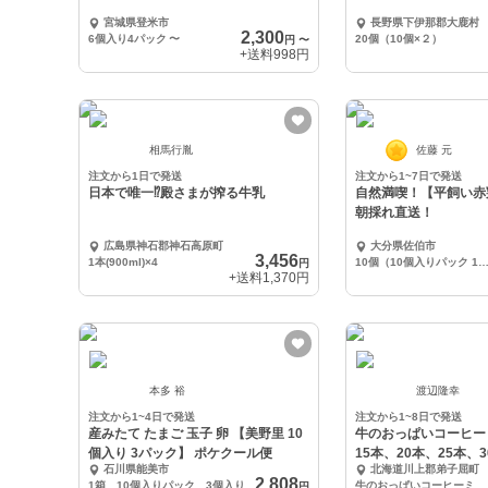
宮城県登米市
長野県下伊那郡大鹿村
2,300
6個入り4パック
〜
20個（10個×２）
円
〜
+送料
998円
相馬行胤
佐藤 元
注文から1日で発送
注文から1~7日で発送
日本で唯一⁉︎殿さまが搾る牛乳
自然満喫！【平飼い赤
朝採れ直送！
広島県神石郡神石高原町
大分県佐伯市
3,456
1本(900ml)×4
10個（10個入りパック 1
円
+送料
1,370円
本多 裕
渡辺隆幸
注文から1~4日で発送
注文から1~8日で発送
産みたて たまご 玉子 卵 【美野里 10
牛のおっぱいコーヒー
個入り 3パック】 ポケクール便
15本、20本、25本、
石川県能美市
北海道川上郡弟子屈町
2,808
1箱 10個入りパック 3個入り
牛のおっぱいコーヒーミルク10本セット
円