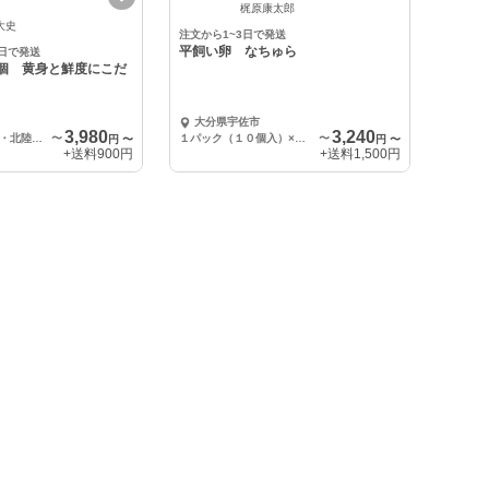
梶原康太郎
大史
注文から1~3日で発送
平飼い卵 なちゅら
6日で発送
75個 黄身と鮮度にこだ
大分県宇佐市
3,980
3,240
東北・関東・信越・北陸・東海・近畿エリアへの配送
〜
１パック（１０個入）×３パック
〜
円
〜
円
〜
+送料
900円
+送料
1,500円