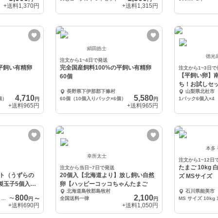
+送料
1,370円
+送料
1,315円
絹田皓士
徳光
注文から1~4日で発送
平飼い有精卵
完全国産飼料100%の平飼い有精卵
注文から1~3日で
【平飼い卵】
60個
ち！お試しセッ
長野県下伊那郡下條村
山梨県北杜市
4,710
5,580
個）
60個（10個入りパック×6個）
1パック6個入×4
円
円
+送料
965円
+送料
965円
本多
幸所太士
注文から1~12日
たまご 10kg 
注文から当日~7日で発送
ト（うずらの
20個入【北海道より】放し飼い自然
ズ MSサイズ
製玉子5個入2
卵【ハッピーコッコちゃんたまご
北海道島牧郡島牧村
石川県能美市
800
2,100
1箱（うずらの生卵10個+うずらの燻製玉子5個入2袋）
〜
全国送料一律
MS サイズ 10kg 
円
〜
円
+送料
690円
+送料
1,050円