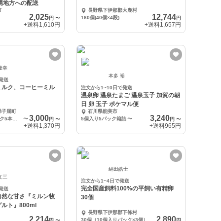
縄地方への配送
市
長野県下伊那郡大鹿村
2,025
12,744
160個(40個×4段)
円
〜
円
+送料
1,610円
+送料
1,657円
隆幸
本多 裕
発送
ミルク、コーヒーミル
注文から1~10日で発送
温泉卵 温泉たまご 温泉玉子 加賀の朝
日 卵 玉子 ポケマル便
弟子屈町
石川県能美市
3,000
3,240
牛のおっぱいミルク5本、コーヒーミルク5本セット
〜
5個入り5パック箱詰
〜
円
〜
円
〜
+送料
1,370円
+送料
965円
絹田皓士
文三
注文から1~4日で発送
完全国産飼料100%の平飼い有精卵
発送
自然な甘さ『ミルン牧
30個
ルト』800ml
長野県下伊那郡下條村
2,214
2,890
30個（10個入りパック×3個）
円
〜
円