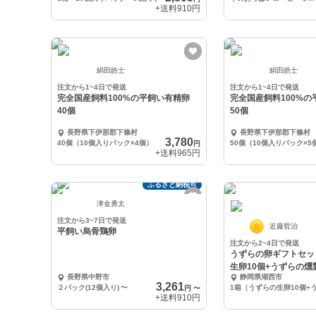
+送料
910円
絹田皓士
絹田皓士
注文から1~4日で発送
注文から1~4日で発送
完全国産飼料100%の平飼い有精卵
完全国産飼料100%の
40個
50個
長野県下伊那郡下條村
長野県下伊那郡下條村
3,780
40個（10個入りパック×4個）
50個（10個入りパック×5
円
+送料
965円
ふるさと納税可
津金勇太
注文から3~7日で発送
近藤哲治
平飼い烏骨鶏卵
注文から2~4日で発送
うずらの卵ギフトセッ
生卵10個+うずらの燻
長野県中野市
静岡県湖西市
袋 ）
3,261
２パック(12個入り)
〜
円
〜
+送料
910円