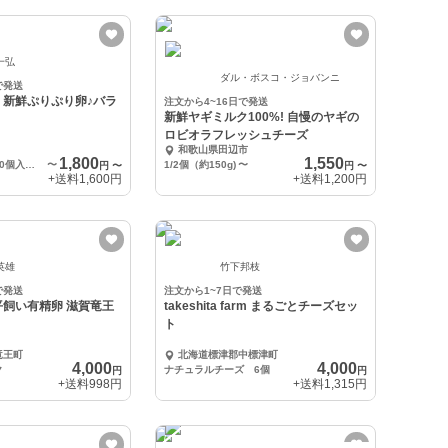
一弘
ダル・ボスコ・ジョバンニ
で発送
！新鮮ぷりぷり卵♪バラ
注文から4~16日で発送
新鮮ヤギミルク100%! 自慢のヤギの
ロビオラフレッシュチーズ
和歌山県田辺市
1,800
1,550
M～Lサイズ混合30個入り・超お得な箱入り
〜
1/2個（約150g)
〜
円
〜
円
〜
+送料
1,600円
+送料
1,200円
英雄
竹下邦枝
で発送
注文から1~7日で発送
飼い有精卵 滋賀竜王
takeshita farm まるごとチーズセッ
ト
竜王町
北海道標津郡中標津町
4,000
4,000
ク
ナチュラルチーズ 6個
円
円
+送料
998円
+送料
1,315円