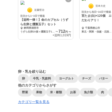
宮本大史
近藤哲治
注文から当日~16日で発送
宮たま(白)×120個 
注文から1~3日で発送
【送料一律！】命のカプセル（うず
だわりアリ！
ら生卵と燻製玉子）セット
静岡県湖西市
千葉県館山市
712
うずら生卵20個＋燻製玉子15個入り×1
〜
東北・関東・信越・北陸・東海・近畿エリアへの配送
円
〜
+送料
1,019円
卵・乳を絞り込む
卵
牛乳・乳飲料
ヨーグルト
チーズ
バター
他のカテゴリからさがす
野菜
果物
米・穀類
お茶
魚介類
肉
カテゴリ一覧を見る