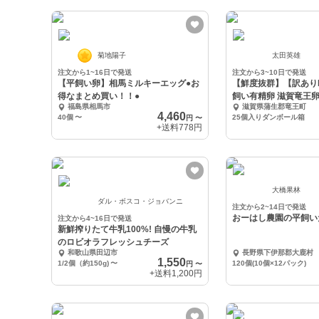
菊地陽子
太田英雄
注文から1~16日で発送
注文から3~10日で発送
【平飼い卵】相馬ミルキーエッグ●お
【鮮度抜群】【訳あり
得なまとめ買い！！●
飼い有精卵 滋賀竜王卵 
福島県相馬市
滋賀県蒲生郡竜王町
4,460
40個
〜
25個入りダンボール箱
円
〜
+送料
778円
大橋果林
ダル・ボスコ・ジョバンニ
注文から2~14日で発送
おーはし農園の平飼いた
注文から4~16日で発送
新鮮搾りたて牛乳100%! 自慢の牛乳
のロビオラフレッシュチーズ
和歌山県田辺市
長野県下伊那郡大鹿村
1,550
1/2個（約150g)
〜
120個(10個×12パック)
円
〜
+送料
1,200円