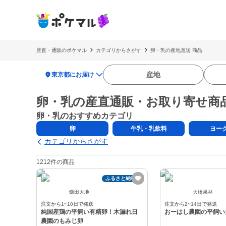
産直・通販のポケマル
カテゴリからさがす
卵・乳の産地直送 商品
location_on
産地
東京都にお届け
卵・乳の産直通販・お取り寄せ商
卵・乳のおすすめカテゴリ
卵
牛乳・乳飲料
ヨー
カテゴリからさがす
1212件の商品
ふるさと納税可
鎌田大地
大橋果林
注文から1~10日で発送
注文から2~14日で発送
純国産鶏の平飼い有精卵！木漏れ日
おーはし農園の平飼いた
農園のもみじ卵