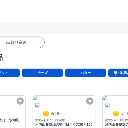
絞り込み
品
グルト
チーズ
バター
卵・乳製
山下裕一
山下
まご(20個)
注文から1~10日で発送
注文から1~10日
河内山養鶏場の卵（Mサイズ30～160
河内山養鶏場の