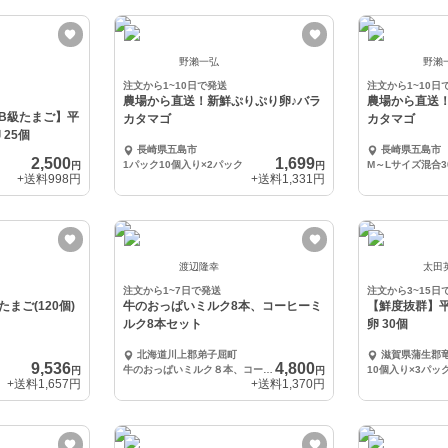
野瀨一弘
野瀨
注文から1~10日で発送
注文から1~10日
農場から直送！新鮮ぷりぷり卵♪バラ
農場から直送
B級たまご】平
カタマゴ
カタマゴ
25個
長崎県五島市
長崎県五島市
2,500
1,699
1パック10個入り×2パック
円
円
+送料
998円
+送料
1,331円
渡辺隆幸
太田
注文から1~7日で発送
注文から3~15日
まご(120個)
牛のおっぱいミルク8本、コーヒーミ
【鮮度抜群】平
ルク8本セット
卵 30個
北海道川上郡弟子屈町
滋賀県蒲生郡
9,536
4,800
牛のおっぱいミルク８本、コーヒーミルク８本セット
10個入り×3パッ
円
円
+送料
1,657円
+送料
1,370円