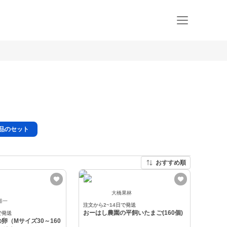
品のセット
おすすめ順
大橋果林
裕一
注文から2~14日で発送
おーはし農園の平飼いたまご(160個)
で発送
卵（Mサイズ30～160