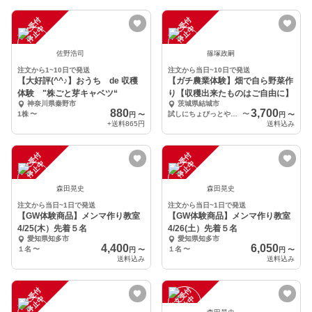
注
文
受
付
停
止
注
文
受
付
停
止
中
中
佐野浩司
篠塚政嗣
注文から1~10日で発送
注文から当日~10日で発送
【大好評(^^♪】おうち de 収穫
【ガチ農業体験】畑で自ら野菜作
体験 "株ごと芽キャベツ“
り【収穫出来たものはご自由に】
神奈川県秦野市
茨城県結城市
880
3,700
1株
〜
試しにちょびっとやりますコース
〜
円
〜
円
〜
+送料
865円
送料込み
注
文
受
付
停
止
注
文
受
付
停
止
中
中
森田晃史
森田晃史
注文から当日~1日で発送
注文から当日~1日で発送
【GW体験商品】メンマ作り教室
【GW体験商品】メンマ作り教室
4/25(木）先着５名
4/26(土）先着５名
愛知県知多市
愛知県知多市
4,400
6,050
１名
〜
１名
〜
円
〜
円
〜
送料込み
送料込み
注
文
受
付
停
止
注
文
受
付
停
止
中
中