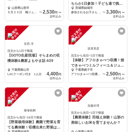
ちらか1日参加！子ども達で挑む
山形県山形市
茨城県結城市
マルシェ！
2,530
3,300
６月２４日 梅ジュース作り（梅１㎏、砂糖、容器代）
〜
参加されるお子さん 1名
〜
円
〜
円
〜
送料込み
送料込み
注
文
受
付
停
止
注
文
受
付
停
止
中
中
安西 淳
坂尾英彦
注文から1日で発送
【GOTO生産現場】そらまめの収
注文から当日~1日で発送
【体験】アフロきゃべつ収穫！畑
穫体験&農家よもやま話 4/29
できゃべつミルフィーユ＆ジュー
千葉県館山市
千葉県銚子市
ス・餃子PARTY
4,400
2,500
LACクーポン付き 1人分
アフロきゃべつ収穫体験
〜
円
円
〜
送料込み
送料込み
注
文
受
付
停
止
注
文
受
付
停
止
中
中
加藤祈理
篠塚政嗣
注文から当日~1日で発送
【農業体験】田植え体験！山形の
注文から当日~16日で発送
【野菜栽培体験】農園で野菜を育
美味しいお米を育てませんか？
てる農体験！収穫出来た野菜はお
茨城県結城市
山形県山形市