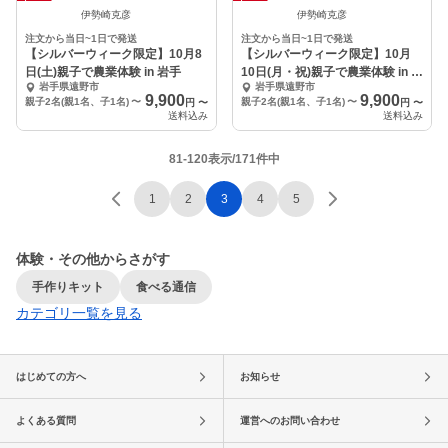
伊勢崎克彦
伊勢崎克彦
注文から当日~1日で発送
注文から当日~1日で発送
【シルバーウィーク限定】10月8
【シルバーウィーク限定】10月
日(土)親子で農業体験 in 岩手
10日(月・祝)親子で農業体験 in 岩
岩手県遠野市
岩手県遠野市
手
9,900
9,900
親子2名(親1名、子1名)
〜
親子2名(親1名、子1名)
〜
円
〜
円
〜
送料込み
送料込み
81-120表示/171件中
1
2
3
4
5
体験・その他からさがす
手作りキット
食べる通信
カテゴリ一覧を見る
はじめての方へ
お知らせ
よくある質問
運営へのお問い合わせ