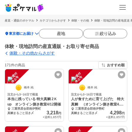
産直・通販のポケマル
カテゴリからさがす
体験・その他
体験・現地訪問の産地直送 
location_on
産地
絞り込み
東京都にお届け
体験・現地訪問の産直通販・お取り寄せ商品
体験・その他からさがす
171件の商品
おすすめ順
注
文
受
付
停
止
注
文
受
付
停
止
中
中
橋本 純
橋本 純
注文から3~16日で発送
注文から3~16日で発送
本当に残っている 特大真鯛 2Ｋ
人が食すために育て上げた 特大
up オンライン捌き教室4/12開催
真鯛 （オンライン捌き教室4.19
三重県度会郡南伊勢町
三重県度会郡南伊勢町
開催）
3,218
4,298
真鯛まるごと活き〆
真鯛まるごと活き〆
円
円
+送料
1,657円
+送料
1,657円