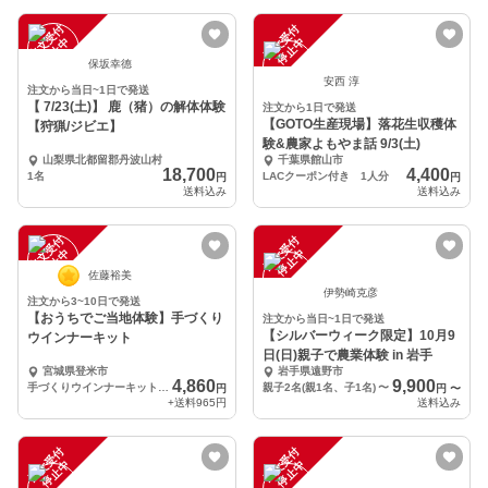
注
文
受
付
停
止
注
文
受
付
停
止
中
中
保坂幸德
安西 淳
注文から当日~1日で発送
【 7/23(土)】 鹿（猪）の解体体験
注文から1日で発送
【GOTO生産現場】落花生収穫体
【狩猟/ジビエ】
験&農家よもやま話 9/3(土)
山梨県北都留郡丹波山村
千葉県館山市
18,700
4,400
1名
LACクーポン付き 1人分
円
円
送料込み
送料込み
注
文
受
付
停
止
注
文
受
付
停
止
中
中
佐藤裕美
伊勢崎克彦
注文から3~10日で発送
【おうちでご当地体験】手づくり
注文から当日~1日で発送
【シルバーウィーク限定】10月9
ウインナーキット
日(日)親子で農業体験 in 岩手
宮城県登米市
岩手県遠野市
4,860
9,900
手づくりウインナーキット×1
親子2名(親1名、子1名)
〜
円
円
〜
+送料
965円
送料込み
注
文
受
付
停
止
注
文
受
付
停
止
中
中