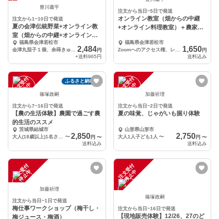
豊川庸平
注文から当日~5日で発送
オンライン教室（畑からの中継
注文から1~10日で発送
夏の会津伝統野菜+オンライン教
+オンライン料理教室）＋農家レ
室（畑からの中継+オンライン料
シピ
福島県会津若松市
福島県会津若松市
理教室）＋農家レシピ
2,484
1,650
会津丸茄子１個、余蒔きゅうり３本、他
Zoomへのアクセス権、レシピ、農家レシピ
円
円
+送料
965円
送料込み
注
文
受
付
停
止
注
文
受
付
停
止
ふるさと納税可
中
中
篠塚政嗣
加藤祈理
注文から7~16日で発送
注文から当日~2日で発送
【農の生活体験】農園で過ごす農
夏の味覚、じゃがいも掘り体験
的生活のススメ
茨城県結城市
山形県山形市
2,850
2,750
大人(18歳以上)1名さま用
〜
大人1人子ども1人
〜
円
〜
円
〜
送料込み
送料込み
注
文
受
付
停
止
注
文
受
付
停
止
中
中
加藤祈理
篠塚政嗣
注文から当日~1日で発送
梅仕事ワークショップ（梅干し・
注文から当日~16日で発送
【現地販売体験】12/26、27のど
梅ジュース・梅酒）