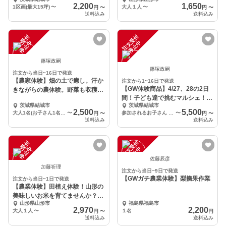
持ち帰り出来ます。
2,200
1,650
1区画(最大15坪)
〜
大人１人
〜
円
〜
円
〜
送料込み
送料込み
注
文
受
付
停
止
注
文
受
付
停
止
中
中
篠塚政嗣
篠塚政嗣
注文から当日~16日で発送
【農家体験】畑の土で癒し。汗か
注文から1~16日で発送
【GW体験商品】4/27、28の2日
きながらの農体験。野菜も収穫し
間！子ども達で挑むマルシェ！収
たりして
茨城県結城市
茨城県結城市
穫〜販売まで
2,500
5,500
大人1名(お子さん1名まで)
〜
参加されるお子さん 1名(2日分)
〜
円
〜
円
〜
送料込み
送料込み
注
文
受
付
停
止
注
文
受
付
停
止
中
中
佐藤辰彦
加藤祈理
注文から当日~9日で発送
【GWガチ農業体験】梨摘果作業
注文から当日~1日で発送
【農業体験】田植え体験！山形の
美味しいお米を育てませんか？
山形県山形市
福島県福島市
【昼食付】
2,970
2,200
大人１人
〜
１名
円
〜
円
送料込み
送料込み