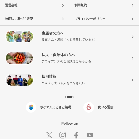
運営会社
利用規約
特商法に基づく表記
プライバシーポリシー
生産者の方へ
農家さん・漁師さんを募集しています!
法人・自治体の方へ
アライアンスのご相談はこちらから
採用情報
生産者と食べる人をつなぎたい
Links
ポケマルふるさと納税
食べる通信
Follow us