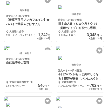
馬尻幸恵
後藤忠昭
注文から2~3日で発送
【農薬不使用ノンカフェイン】★
注文から2~4日で発送
日本山人参（ヒュウガトウキ）
パパイヤ葉茶★かぼす入り
（顆粒タイプ）お茶だし専用、
大分県大分市
大分県大分市
農薬化学肥料使用なし
1,242
3,348
1袋 ティーパック１0P（1.5g）入り
１００g×１袋
〜
円
円
〜
+送料
250円
+送料
200円
橘 伸利子
注文から1~5日で発送
自然栽培松の葉茶
青柳貴信
注文から1~7日で発送
今日のパンがもっと美味しくな
る！茶師が贈る「パンにあうお
大阪府南河内郡太子町
佐賀県嬉野市
茶」【手軽なティーバッグ
540
702
1.5g✕5パック
〜
パンにあうお茶ティーパック20ｇ（2ｇ×10）×1袋
〜
円
〜
円
〜
+送料
140円
+送料
250円