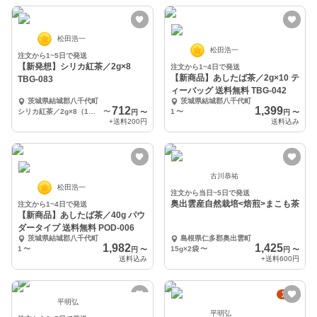
松田浩一
松田浩一
注文から1~5日で発送
【新発想】シリカ紅茶／2g×8
注文から1~4日で発送
【新商品】あしたば茶／2g×10 テ
TBG-083
ィーバッグ 送料無料 TBG-042
茨城県結城郡八千代町
茨城県結城郡八千代町
712
1,399
シリカ紅茶／2g×8（1袋）
〜
1
〜
円
〜
円
〜
+送料
200円
送料込み
古川恭祐
松田浩一
注文から当日~5日で発送
奥出雲産自然栽培<焙煎>まこも茶
注文から1~4日で発送
【新商品】あしたば茶／40g パウ
ダータイプ 送料無料 POD-006
茨城県結城郡八千代町
島根県仁多郡奥出雲町
1,982
1,425
1
〜
15g×2袋
〜
円
〜
円
〜
送料込み
+送料
600円
定期
平明弘
平明弘