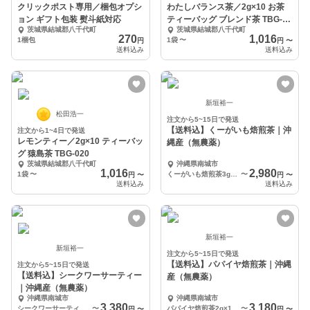
クリックポスト専用／梱包オプシ
わたしバランス茶／2g×10 お茶
ョン ギフト包装 熨斗紙対応
ティーバッグ ブレンド茶 TBG-
茨城県結城郡八千代町
茨城県結城郡八千代町
033
270
1,016
1梱包
1袋
〜
円
円
〜
送料込み
送料込み
新垣裕一
松田浩一
注文から5~15日で発送
【送料込】くーがいも焙煎茶｜沖
注文から1~4日で発送
レモンティー／2g×10 ティーバッ
縄産（無農薬）
グ 猿島茶 TBG-020
茨城県結城郡八千代町
沖縄県南城市
1,016
2,980
1袋
〜
くーがいも焙煎茶3g×20p×1袋
〜
円
〜
円
〜
送料込み
送料込み
新垣裕一
新垣裕一
注文から5~15日で発送
【送料込】パパイヤ焙煎茶｜沖縄
注文から5~15日で発送
【送料込】シークワーサーティー
産（無農薬）
｜沖縄産（無農薬）
沖縄県南城市
沖縄県南城市
3,380
3,180
シークワーサーティー3g×20p×1袋
〜
パパイヤ焙煎茶2g×15p×1袋
〜
円
〜
円
〜