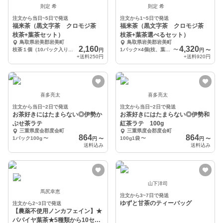
則定 希
則定 希
注文から当日~5日で発送
注文から1~5日で発送
福来茶（黒文字茶 クロモジ茶
福来茶（黒文字茶 クロモジ茶
枝茶+葉茶セット）
枝茶+葉茶選べるセット）
鳥取県岩美郡岩美町
鳥取県岩美郡岩美町
2,160
4,320
枝茶１個（10パック入り）+葉茶１個（１２パック入り）
1パック×4個(枝、葉の組合せはお選び頂けます)
〜
円
円
〜
+送料
250円
+送料
920円
喜多亮太
喜多亮太
注文から当日~2日で発送
注文から当日~2日で発送
お茶好きにはたまらない◎伊勢か
お茶好きにはたまらない◎伊勢和
ぶせ茶ラテ
紅茶ラテ 100g
三重県度会郡度会町
三重県度会郡度会町
864
864
1パック100g
〜
100g1袋
〜
円
〜
円
〜
送料込み
送料込み
山下洋司
馬尻幸恵
注文から3~7日で発送
ゆずと甘茶のティーバッグ
注文から2~3日で発送
【農薬不使用ノンカフェイン】★
パパイヤ葉茶★5種類から10セッ