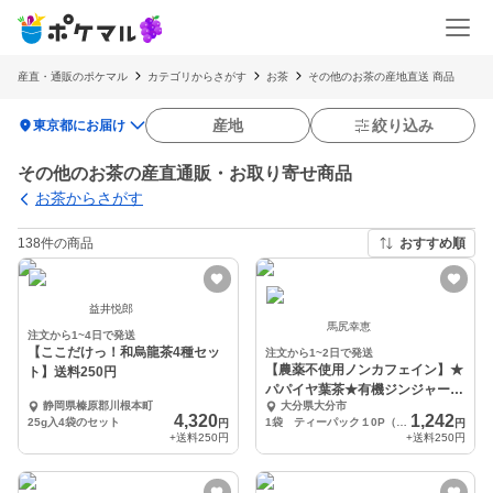
産直・通販のポケマル
カテゴリからさがす
お茶
その他のお茶の産地直送 商品
location_on
産地
絞り込み
東京都にお届け
その他のお茶の産直通販・お取り寄せ商品
お茶からさがす
138件の商品
おすすめ順
益井悦郎
馬尻幸恵
注文から1~4日で発送
【ここだけっ！和烏龍茶4種セッ
注文から1~2日で発送
【農薬不使用ノンカフェイン】★
ト】送料250円
パパイヤ葉茶★有機ジンジャー入
静岡県榛原郡川根本町
大分県大分市
り
4,320
1,242
25g入4袋のセット
1袋 ティーパック１0P（1.5g）入り
円
円
+送料
250円
+送料
250円