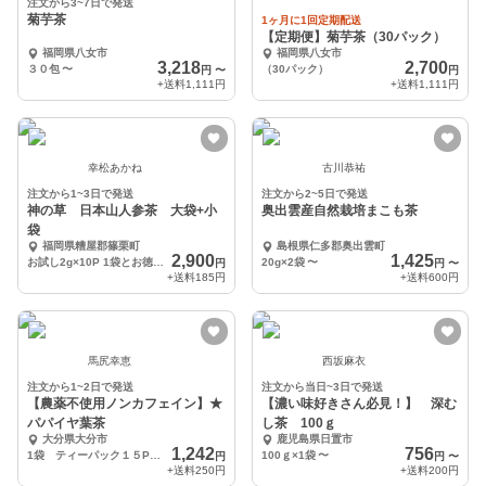
注文から3~7日で発送
菊芋茶
1ヶ月に1回定期配送
【定期便】菊芋茶（30パック）
福岡県八女市
福岡県八女市
3,218
2,700
３０包
〜
（30パック）
円
〜
円
+送料
1,111円
+送料
1,111円
幸松あかね
古川恭祐
注文から1~3日で発送
注文から2~5日で発送
神の草 日本山人参茶 大袋+小
奥出雲産自然栽培まこも茶
袋
福岡県糟屋郡篠栗町
島根県仁多郡奥出雲町
2,900
1,425
お試し2g×10P 1袋とお徳用2g ×30 P 1袋
20g×2袋
〜
円
円
〜
+送料
185円
+送料
600円
馬尻幸恵
西坂麻衣
注文から1~2日で発送
注文から当日~3日で発送
【農薬不使用ノンカフェイン】★
【濃い味好きさん必見！】 深む
パパイヤ葉茶
し茶 100ｇ
大分県大分市
鹿児島県日置市
1,242
756
1袋 ティーパック１５P（1.5g）入り
100ｇ×1袋
〜
円
円
〜
+送料
250円
+送料
200円