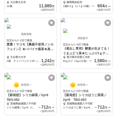
大分県大分市
静岡県浜松市
ト
11,880
604
10袋
1袋8.5ｇ（1.7ｇ×5個）
〜
円
円
〜
+送料
500円
+送料
745円
馬尻幸恵
岸田智子
注文から1~2日で発送
貴重！マコモ【農薬不使用ノンカ
注文から1~4日で発送
《煮出し専用》酵素が生きてる！
フェイン】★パパイヤ葉茶★真菰
うまぶどう茶★たっぷり5ｇティ
マコモ入り
大分県大分市
香川県木田郡三木町
ーバッグ入り
1,242
1,580
1袋 ティーパック１0P（1.5g）入り
60g入り（5gx12包）
〜
円
円
〜
+送料
250円
+送料
370円
松田浩一
松田浩一
注文から1~5日で発送
注文から1~5日で発送
【新発想】シリカ緑茶／2g×8
【新発想】シリカほうじ茶茶／
TBG-082
2g×8 TBG-083
茨城県結城郡八千代町
茨城県結城郡八千代町
712
712
シリカ緑茶／2g×8（1袋）
〜
シリカほうじ茶／2g×8（1袋）
〜
円
〜
円
〜
+送料
200円
+送料
200円