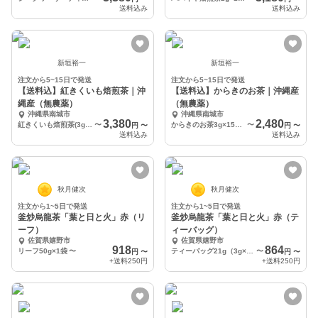
送料込み
送料込み
新垣裕一
新垣裕一
注文から5~15日で発送
注文から5~15日で発送
【送料込】紅きくいも焙煎茶｜沖
【送料込】からきのお茶｜沖縄産
縄産（無農薬）
（無農薬）
沖縄県南城市
沖縄県南城市
3,380
2,480
紅きくいも焙煎茶(3g×20p入)×1袋
〜
からきのお茶3g×15p×1袋
〜
円
〜
円
〜
送料込み
送料込み
秋月健次
秋月健次
注文から1~5日で発送
注文から1~5日で発送
釜炒烏龍茶「葉と日と火」赤（リ
釜炒烏龍茶「葉と日と火」赤（テ
ーフ）
ィーバッグ）
佐賀県嬉野市
佐賀県嬉野市
918
864
リーフ50g×1袋
〜
ティーバッグ21g（3g×7）×1袋
〜
円
〜
円
〜
+送料
250円
+送料
250円