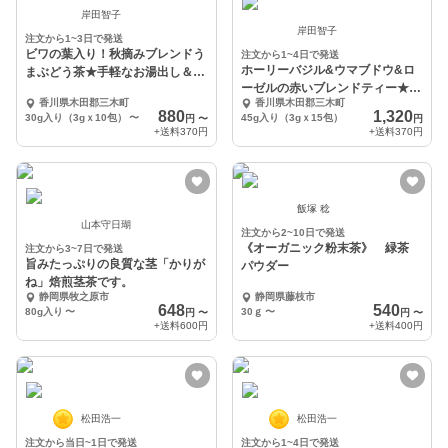
岸田智子
岸田智子
注文から1~3日で発送
ビワの葉入り！秋摘みブレンドう
注文から1~4日で発送
ホーリーバジル&ウマブドウ&ロ
まぶどう茶★手軽なお湯出し＆煮
ーゼルの赤いブレンドティー★心
出しもOK♪
香川県木田郡三木町
香川県木田郡三木町
も体もすっきり
880
1,320
30g入り（3gｘ10包）
〜
45g入り（3gｘ15包）
円
〜
円
+送料
370円
+送料
370円
飯塚 稔
山本守日瑚
注文から2~10日で発送
《オーガニック粉末茶》 緑茶
注文から3~7日で発送
旨みたっぷりの良質な茎「かりが
パウダー
ね」焙煎茎茶です。
静岡県牧之原市
静岡県藤枝市
648
540
80g入り
〜
30ｇ
〜
円
〜
円
〜
+送料
600円
+送料
400円
松田浩一
松田浩一
注文から当日~1日で発送
注文から1~4日で発送