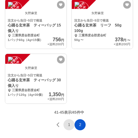
注
文
受
付
停
止
注
文
受
付
停
止
中
中
矢野麻里
矢野麻里
注文から当日~5日で発送
注文から当日~5日で発送
心踊る玄米茶 ティーバッグ 15
心踊る玄米茶 リーフ 50g
個入り
100g
三重県度会郡度会町
三重県度会郡度会町
756
378
1パック60g（4g×15個）
50g
〜
円
円
〜
+送料
200円
+送料
200円
注
文
受
付
停
止
中
矢野麻里
注文から当日~5日で発送
心踊る玄米茶 ティーバッグ 30
個入り
三重県度会郡度会町
1,350
1パック120g（4g×30個）
円
+送料
200円
41-45表示/45件中
1
2