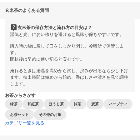
玄米茶のよくある質問
live_help
玄米茶の保存方法と淹れ方の目安は？
湿気と光、におい移りを避けると風味が保ちやすいです。
購入時の袋に戻して口をしっかり閉じ、冷暗所で保管しま
す。
開封後は早めに使い切ると安心です。
淹れるときは湯温を高めから試し、渋みが出るなら少し下げ
ます。抽出時間は短めから始め、香ばしさや濃さを見て調整
します。
お茶からさがす
緑茶
和紅茶
ほうじ茶
抹茶
麦茶
ハーブティ
お茶セット
その他のお茶
カテゴリ一覧を見る