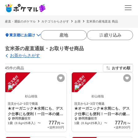
産直・通販のポケマル
カテゴリからさがす
お茶
玄米茶の産地直送 商品
location_on
産地
絞り込み
東京都にお届け
玄米茶の産直通販・お取り寄せ商品
お茶からさがす
45件の商品
おすすめ順
注
文
受
付
停
止
注
文
受
付
停
止
中
中
杉山雄哉
杉山雄哉
注文から2~3日で発送
注文から2~3日で発送
★オーガニック★水筒にも、デス
★オーガニック★水筒にも、デス
ク仕事にも便利！一日一本の健康
ク仕事にも便利！一日一本の健康
静岡県藤枝市
静岡県藤枝市
習慣 ☆家族人気商
習慣 ☆家族人気商
777
777
1袋（0.6g×25本入）
〜
1袋（0.6g×25本入）
〜
円
〜
円
〜
+送料
300円
+送料
300円