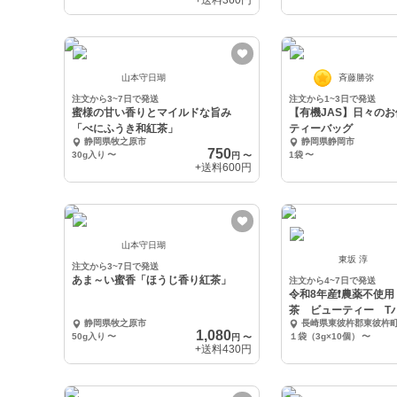
+送料
360円
山本守日瑚
斉藤勝弥
注文から3~7日で発送
注文から1~3日で発送
蜜様の甘い香りとマイルドな旨み
【有機JAS】日々の
「べにふうき和紅茶」
ティーバッグ
静岡県牧之原市
静岡県静岡市
750
30g入り
〜
1袋
〜
円
〜
+送料
600円
山本守日瑚
東坂 淳
注文から3~7日で発送
あま～い蜜香「ほうじ香り紅茶」
注文から4~7日で発送
令和8年産❗️農薬不使
茶 ビューティー T
静岡県牧之原市
長崎県東彼杵郡東彼杵
なし）
1,080
50g入り
〜
１袋（3g×10個）
〜
円
〜
+送料
430円