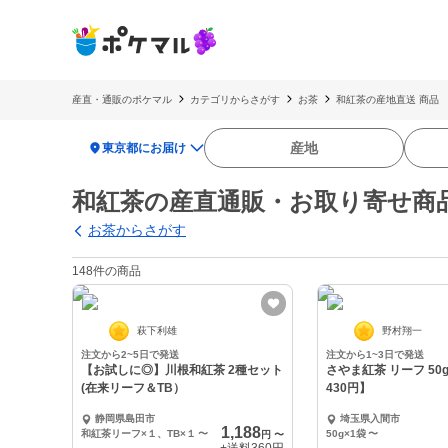
産直・通販のポケマル
カテゴリからさがす
お茶
和紅茶の産地直送 商品
location_on
産地
東京都にお届け
和紅茶の産直通販・お取り寄せ商
お茶からさがす
148件の商品
萩下利雄
野村翔一
注文から2~5日で発送
注文から1~3日で発送
【お試しに◎】川根和紅茶 2種セット
さやま紅茶 リーフ 50
(在来リーフ＆TB）
430円】
静岡県島田市
埼玉県入間市
1,188
和紅茶リーフ×１、TB×１
〜
50g×1袋
〜
円
〜