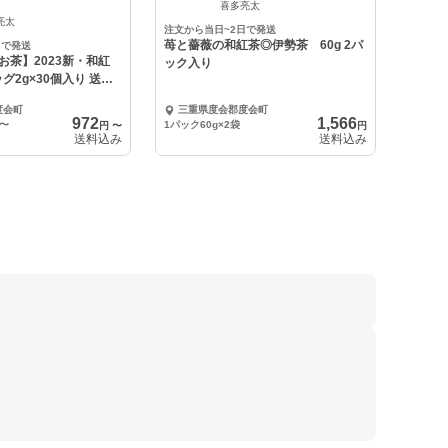
中
喜多亮太
亮太
注文から当日~2日で発送
苺と薔薇の和紅茶◎伊勢茶 60g 2パ
日で発送
お茶】2023新・和紅
ック入り
グ2g×30個入り 送料
度会町
三重県度会郡度会町
972
1,566
〜
1パック60g×2袋
円
〜
円
送料込み
送料込み
。