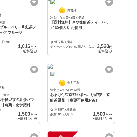
野村翔一
浩一
注文から当日~3日で発送
【送料無料】さやま紅茶ティーバッ
発送
】ブルーベリー和紅茶／
グ 60個入り お徳用
バッグ フルーツ
八千代町
埼玉県入間市
1,016
2,520
ティーバッグ3g×60個入り【1袋】
円
〜
円
送料込み
送料込み
森井正和
正和
注文から2~5日で発送
おまけ付♡京都のほっこり紅茶! 京
日で発送
お手軽♡京の紅茶パウ
紅茶風花 [農薬不使用お茶］
）【農薬・化学肥料・
市
京都府木津川市
】
1,500
1,500
茶葉105g入り
〜
円
〜
円
〜
+送料
185円
+送料
745円