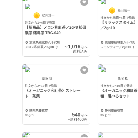
松田浩一
松田浩一
注文から当日~4日で発送
【リラックスタイム】
注文から1~4日で発送
【新商品】メロン和紅茶／2g×8 松田
／2g×10
製茶 猿島茶 TBG-049
茨城県結城郡八千代町
茨城県結城郡八千代町
1,016
メロン和紅茶／2g×8（1袋）
〜
レモンティー／2g×10（1袋）
円
〜
送料込み
飯塚 稔
飯塚 稔
注文から2~10日で発送
注文から2~10日で発送
《オーガニック和紅茶》ストレー
《オーガニック和紅茶
ト 茶葉
種 選べるセット
静岡県藤枝市
静岡県藤枝市
540
35g
〜
35ｇ
〜
円
〜
+送料
400円