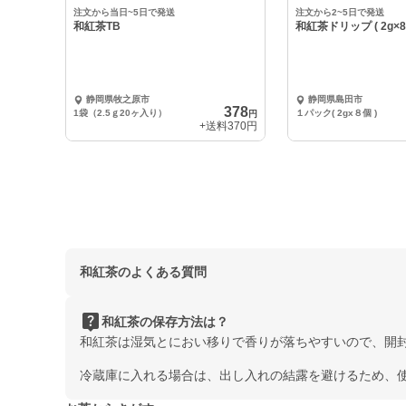
中
中
注文から当日~5日で発送
注文から2~5日で発送
和紅茶TB
和紅茶ドリップ ( 2g×8
静岡県牧之原市
静岡県島田市
378
1袋（2.5ｇ20ヶ入り）
１パック( 2gх８個 )
円
+送料
370円
和紅茶のよくある質問
live_help
和紅茶の保存方法は？
和紅茶は湿気とにおい移りで香りが落ちやすいので、開
冷蔵庫に入れる場合は、出し入れの結露を避けるため、