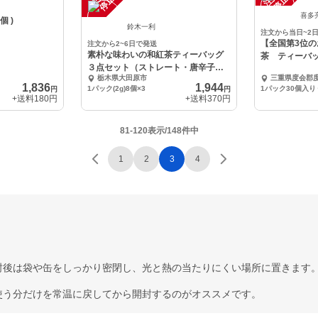
中
中
喜多
個 )
鈴木一利
注文から当日~2
【全国第3位の
注文から2~6日で発送
素朴な味わいの和紅茶ティーバッグ
茶 ティーバッ
３点セット（ストレート・唐辛子入
込み
栃木県大田原市
三重県度会郡
り・山椒入り）
1,836
1,944
1パック(2g)8個×3
1パック30個入り
円
円
+送料
180円
+送料
370円
81-120表示/148件中
1
2
3
4
封後は袋や缶をしっかり密閉し、光と熱の当たりにくい場所に置きます
使う分だけを常温に戻してから開封するのがオススメです。