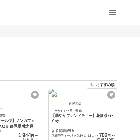
おすすめ順
青柳貴信
 大
注文から1~7日で発送
【華やかブレンドティー】花紅茶ﾃｨｰ
発送
メール便】ノンカフェ
ﾊﾟｯｸ
×32ｐ 静岡県 牧之原
市
佐賀県嬉野市
1,944
702
花紅茶ティーパック20ｇ（2ｇ×10）×1袋
〜
円
〜
円
〜