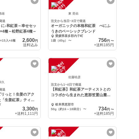
一
在
庫
切
時
れ
徳雄
東 晃佑
発送
注文から当日~3日で発送
トに♪和紅茶～幸せセッ
オーガニックの本格和紅茶 べにふ
5入×4種～松野紅茶4種～
うきのベーシックブレンド
愛媛県喜多郡内子町
2,600
756
×15入×4種
1袋（40g）
〜
円
円
〜
送料込み
+送料
185円
注
文
受
付
停
止
中
佐藤暁彦
和久
注文から1~4日で発送
【和紅茶】和紅茶アーティストとの
発送
ピリっと！生姜のアク
コラボから生まれた恵那笠置山麓の
た「生姜紅茶」ティー
和紅茶2023
市
岐阜県恵那市
ト
3,300
734
50g（約16～18杯分）
〜
円
円
〜
+送料
1,111円
+送料
185円
注
文
受
付
停
止