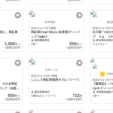
+送料
430円
+送料
430円
鈴木照美
渡辺
注文から4~7日で発送
注文から2~5日で
お供に。和紅茶
和紅茶Angel Mayu (在来茶)ティ−バ
白川茶 つゆひ
ッグ 3g✖️13
グ ３ｇ １0
静岡県静岡市
岐阜県加茂郡
1,080
950
1袋
〜
３ｇ×10ｐ
〜
円
〜
円
〜
+送料
200円
+送料
600円
白井いくみ
松田
注文から3~16日で発送
しんしろ和紅茶徳用８０g（リーフ）
注文から2~4日で
用 そのぎ和紅
【新商品】パ
パック（化粧箱
2g×8 ティーバ
町
愛知県新城市
茨城県結城郡
650
722
1袋80g入り（リーフ）
1袋
〜
円
〜
円
+送料
600円
+送料
198円