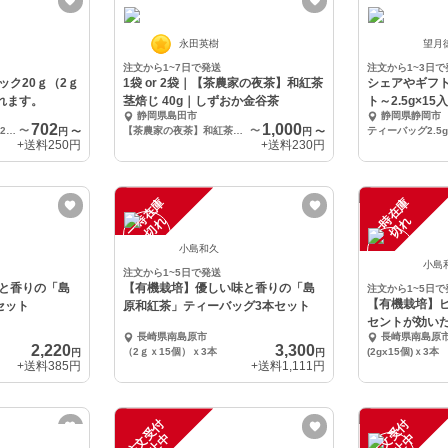
永田英樹
望月
注文から1~7日で発送
注文から1~3日で
ック20ｇ（2ｇ
1袋 or 2袋｜【茶農家の夜茶】和紅茶
シェアやギフ
喜ばれます。
茎焙じ 40g｜しずおか金谷茶
ト～2.5g×1
静岡県島田市
静岡県静岡市
702
1,000
ティーパックタイプ20ｇ（2ｇ×10）×1袋
〜
【茶農家の夜茶】和紅茶茎焙じ 40ｇ×1袋
〜
ティーバッグ2.5g
円
〜
円
〜
+送料
250円
+送料
230円
一
在
庫
切
一
在
庫
切
時
れ
時
れ
小島和久
小島
注文から1~5日で発送
と香りの「島
【有機栽培】優しい味と香りの「島
注文から1~5日で
【有機栽培】
セット
原和紅茶」ティーバッグ3本セット
セントが効い
長崎県南島原市
長崎県南島原
バッグ3本セッ
2,220
3,300
（2ｇｘ15個）ｘ3本
(2gx15個)ｘ3本
円
円
+送料
385円
+送料
1,111円
注
文
受
付
停
止
注
文
受
付
停
止