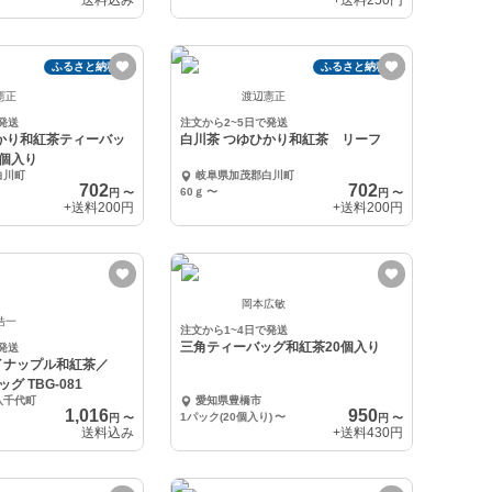
送料込み
+送料
250円
ふるさと納税可
ふるさと納税可
憲正
渡辺憲正
発送
注文から2~5日で発送
かり和紅茶ティーバッ
白川茶 つゆひかり和紅茶 リーフ
個入り
白川町
岐阜県加茂郡白川町
702
702
60ｇ
〜
円
〜
円
〜
+送料
200円
+送料
200円
岡本広敏
浩一
注文から1~4日で発送
三角ティーバッグ和紅茶20個入り
発送
イナップル和紅茶／
ッグ TBG-081
八千代町
愛知県豊橋市
1,016
950
1パック(20個入り)
〜
円
〜
円
〜
送料込み
+送料
430円