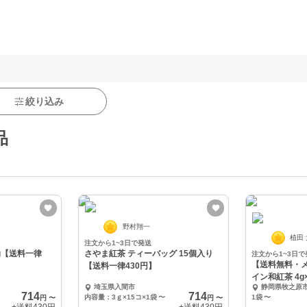
絞り込み
品
野村翔一
植田
注文から1~3日で発送
g【送料一律
さやま紅茶 ティーバッグ 15個入り
注文から1~3日で
【送料無料・
【送料一律430円】
イン和紅茶 4g
埼玉県入間市
静岡県牧之原
714
714
内容量：3ｇ×15コ×1袋
〜
1袋
〜
円
〜
円
〜