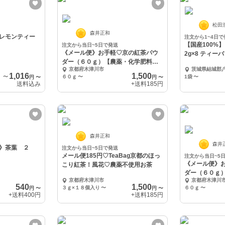
松田
森井正和
レモンティー
注文から1~4日で
【国産100%
注文から当日~5日で発送
《メール便》お手軽♡京の紅茶パウ
2g×8 ティー
ダー（６０ｇ）【農薬・化学肥料・
京都府木津川市
茨城県結城郡
除草剤不使用】
1,016
1,500
〜
６０ｇ
〜
1袋
〜
円
〜
円
〜
送料込み
+送料
185円
森井正和
森井
》茶葉 ２
注文から当日~5日で発送
メール便185円♡TeaBag京都のほっ
注文から当日~5
《メール便》
こり紅茶！風花♡農薬不使用お茶
ダー（６０ｇ
京都府木津川市
京都府木津川
除草剤不使用
540
1,500
３ｇ×１８個入り
〜
６０ｇ
〜
円
〜
円
〜
+送料
400円
+送料
185円