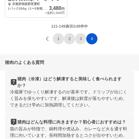
京都府相楽郡笠置町
3,480
1パック200g（1〜3本程度）
円
+送料
1,000円
121-149表示/149件中
1
2
3
4
猪肉のよくある質問
猪肉（冷凍）はどう解凍すると美味しく食べられます
live_help
か？
冷蔵庫でゆっくり解凍するのが基本です。ドリップが出にく
く旨みを保ちやすいです。解凍後は鮮度が落ちやすいため、
できるだけ早めに加熱調理してください。
live_help
猪肉はどんな料理に向きますか？初心者におすすめは？
脂の旨みが特徴で、鍋料理や煮込み、カレーなど火を通す料
理に向いています。長時間加熱するとコクが出やすいため、