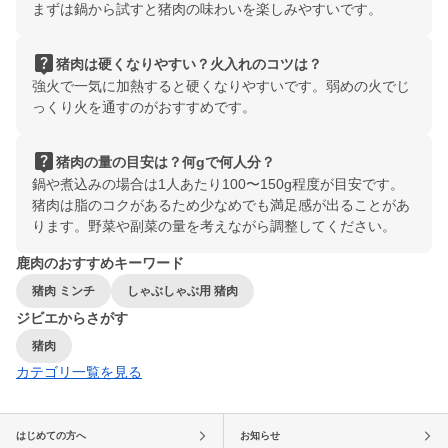
まずは鍋から試すと猪肉の味わいを楽しみやすいです。
live_help
猪肉は硬くなりやすい？火入れのコツは？
強火で一気に加熱すると硬くなりやすいです。弱めの火でじ
っくり火を通すのがおすすめです。
live_help
猪肉の量の目安は？何gで何人分？
鍋や煮込みの場合は1人あたり100〜150g程度が目安です。
猪肉は脂のコクがあるため少なめでも満足感が出ることがあ
ります。野菜や副菜の量を考えながら調整してください。
鹿肉のおすすめキーワード
猪肉 ミンチ
しゃぶしゃぶ用 猪肉
ジビエからさがす
猪肉
カテゴリ一覧を見る
はじめての方へ
お知らせ