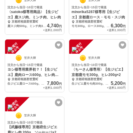
笠井大輝
笠井大輝
注文から当日~10日で発送
注文から当日~15日で発送
〈satoko様専用商品〉【生ジビ
minorika5287様専用【生ジビ
エ】鹿スジ肉、ミンチ肉、ヒレ肉
エ】京都鹿ロース・モモ・スジ肉
京都府相楽郡笠置町
京都府相楽郡笠置町
4,740
6,300
鹿スジ肉500g、ミンチ肉300g、ヒレ肉200g
モモ300g、ロース300g、スジ肉500g
円
円
+送料
1,000円
+送料
1,000円
注
文
受
付
停
止
注
文
受
付
停
止
中
中
笠井大輝
笠井大輝
注文から当日~15日で発送
注文から当日~10日で発送
ヨシ様専用業界初？！【生ジビ
〈ちーさん様専用〉【生ジビエ】
エ】鹿肉ロース600g、ヒレ肉
京都鹿モモ300g、ヒレ200g×2
京都府相楽郡笠置町
京都府相楽郡笠置町
400g
7,800
5,200
生ジビエ鹿ロース600g、ヒレ肉400g
生ジビエ鹿モモ肉300g、鹿ヒレ肉200g×2
円
円
+送料
1,000円
+送料
1,000円
注
文
受
付
停
止
中
笠井大輝
注文から当日~10日で発送
【武藤様専用】京都府生ジビエ
鹿ヒレ肉 200g、ソーセージ×2