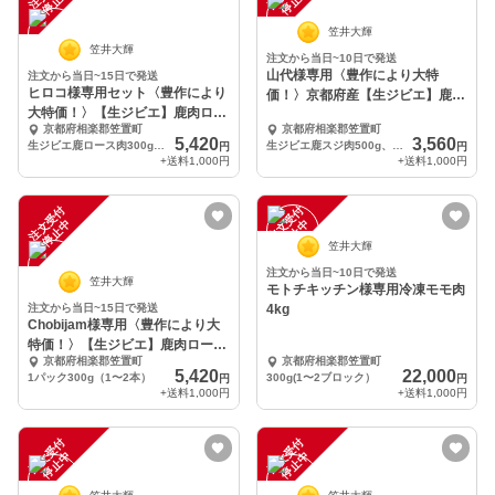
中
中
笠井大輝
笠井大輝
注文から当日~10日で発送
山代様専用〈豊作により大特
注文から当日~15日で発送
ヒロコ様専用セット〈豊作により
価！〉京都府産【生ジビエ】鹿ス
大特価！〉【生ジビエ】鹿肉ロー
ジ肉、ロース肉
京都府相楽郡笠置町
京都府相楽郡笠置町
ス、ヒレ肉、スジ肉
5,420
3,560
生ジビエ鹿ロース肉300g、ヒレ肉200g、スジ肉500g
生ジビエ鹿スジ肉500g、鹿ロース肉300g
円
円
+送料
1,000円
+送料
1,000円
注
文
受
付
停
止
注
文
受
付
停
止
中
中
笠井大輝
注文から当日~10日で発送
笠井大輝
モトチキッチン様専用冷凍モモ肉
注文から当日~15日で発送
4kg
Chobijam様専用〈豊作により大
特価！〉【生ジビエ】鹿肉ロー
京都府相楽郡笠置町
京都府相楽郡笠置町
ス、ヒレ肉、スジ
5,420
22,000
1パック300g（1〜2本）
300g(1〜2ブロック）
円
円
+送料
1,000円
+送料
1,000円
注
文
受
付
停
止
注
文
受
付
停
止
中
中