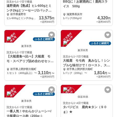
BBQに！お家焼肉に！鹿肉スラ
注文から1~7日で発送
遠野鹿肉【熟成】ヒレ600gとミ
イス 500g
ンチ2kgとソーセージ2パックの
岩手県遠野市
滋賀県長浜市
セット
13,575
4,320
ヒレ600gとミンチ2kgとソーセージ2パックのセット
1パック250g×2
円
円
+送料
890円
+送料
965円
注
文
受
付
停
止
注
文
受
付
停
止
中
中
ふるさと納税可
ふるさと納税可
兼澤幸男
兼澤幸男
注文から1~7日で発送
【大槌鹿食べ比べ】大槌鹿 モ
注文から1~7日で発送
大槌鹿 モモ肉 臭みなし！シン
モ・スペアリブ詰め合わせセット
プルな味付けで！ロースト、ステ
（400g）
岩手県上閉伊郡大槌町
岩手県上閉伊郡大槌町
ーキ、カツに
3,110
1,814
１セット（400g以上）
〜
1パック（200g）
〜
円
〜
円
〜
+送料
965円
+送料
965円
注
文
受
付
停
止
注
文
受
付
停
止
中
中
ふるさと納税可
保坂幸德
兼澤幸男
注文から1~4日で発送
タバジビエ 鹿肉★タン（９０
注文から1~7日で発送
一番人気！やわらかジューシー/
ｇ）★
大槌鹿ロース肉（200g~）