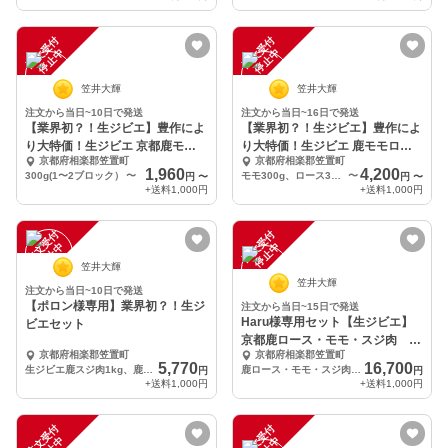
注
文
受
付
停
止
注
文
受
付
停
止
中
中
笠井大輝
笠井大輝
注文から当日~10日で発送
注文から当日~16日で発送
【業界初？！生ジビエ】豊作によ
【業界初？！生ジビエ】豊作によ
り大特価！生ジビエ 京都鹿モ
り大特価！生ジビエ 鹿モモロー
京都府相楽郡笠置町
京都府相楽郡笠置町
モ 300g
ス300g
1,960
4,200
300g(1〜2ブロック）
〜
モモ300g、ロース300g
〜
円
〜
円
〜
+送料
1,000円
+送料
1,000円
注
文
受
付
停
止
注
文
受
付
停
止
中
中
笠井大輝
笠井大輝
注文から当日~10日で発送
【ポロン様専用】業界初？！生ジ
注文から当日~15日で発送
Haru様専用セット【生ジビエ】
ビエセット
京都鹿ロース・モモ・スジ肉 各
京都府相楽郡笠置町
京都府相楽郡笠置町
1kg
5,770
16,700
生ジビエ鹿スジ肉1kg、鹿モモ肉500g
鹿ロース・モモ・スジ肉 各1kg
円
円
+送料
1,000円
+送料
1,000円
注
文
受
付
停
止
注
文
受
付
停
止