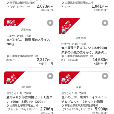
岩手県上閉伊郡大槌町
山梨県北都留郡丹波山村
2,073
1,041
1パック（200g）
〜
90ｇ
〜
円
〜
円
〜
+送料
965円
+送料
910円
注
文
受
付
停
止
注
文
受
付
停
止
中
中
保坂幸德
注文から1~4日で発送
保坂幸德
タバジビエ 鍋用 鹿肉スライス
200ｇ
注文から1~4日で発送
★小鹿後ろ足まるごと1本★30kg
未満の小鹿の柔らかく、臭みのな
山梨県北都留郡丹波山村
山梨県北都留郡丹波山村
い良質なお肉
2,317
14,683
200g
〜
2.0～2.5kg/本
円
〜
円
+送料
910円
+送料
965円
注
文
受
付
停
止
注
文
受
付
停
止
中
中
保坂幸德
原 裕
注文から1~4日で発送
注文から2~6日で発送
鹿肉★希少部位同梱セット★鹿タ
色川の山肉 鹿肉スライス＆ミン
ン（90g）＆鹿ハツ（200g）
チ＆ブロック 2セットお徳用
山梨県北都留郡丹波山村
和歌山県東牟婁郡那智勝浦町
2,786
5,900
【1セット : 290g】鹿ハツ 200ｇ＆ 鹿タン 90g
（スライス300g＆ミンチ300g＆ブロック600g）
円
円
+送料
910円
+送料
1,200円