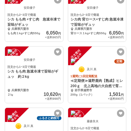
注
文
受
付
停
止
注
文
受
付
停
止
中
中
安田優子
安田優子
注文から2~3日で発送
注文から2~3日で発送
シカ もも肉 +すじ肉 急速冷凍で
シカ肉 背ロース+すじ肉 急速冷凍
旨味がギュッ
で旨味がギュッ
兵庫県宍粟市
兵庫県宍粟市
6,050
6,050
もも肉１kg+すじ肉550g
背ロース１kg+すじ肉550g
円
円
+送料
965円
+送料
965円
注
文
受
付
停
止
注
文
受
付
停
止
中
中
安田優子
定期
注文から1~3日で発送
及川 真
シカ もも肉 急速冷凍で旨味がギ
ュッ 約２kg
1週間に1回定期配送
≪定期便≫遠野鹿肉【熟成】ヒレ
200ｇ 北上高地の大自然で育っ
兵庫県宍粟市
岩手県遠野市
た極上の鹿肉
10,620
1,501
２㎏
200g（1パック）
円
円
+送料
998円
+送料
890円
注
文
受
付
停
止
注
文
受
付
停
止
中
中
ふるさと納税可
藤森良夫
及川 真
注文から2~5日で発送