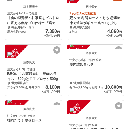
並木来未子
安田優子
注文から3~16日で発送
1ヶ月に1回定期配送
【食の探究者へ】家庭をビストロ
定 シカ肉 背ロース・もも 急速冷
に変える赤身プロ仕様の『鹿カタ
凍で旨味がギュッ 各500g 少しの
神奈川県小田原市
兵庫県宍粟市
肉』約400g
おまけ付
7,390
4,860
鹿カタ約400g
1キロ
円
円
+送料
910円
+送料
965円
注
文
受
付
停
止
注
文
受
付
停
止
中
中
藤森良夫
注文から当日~7日で発送
藤森良夫
鹿肉詰め合わせ
注文から2~5日で発送
BBQに！お家焼肉に！鹿肉スラ
イス 500gとモモブロック500g
滋賀県長浜市
滋賀県長浜市
8,100
10,800
スライス500gとモモブロック 500g
セロース800g もも肉1kg
円
円
+送料
1,000円
+送料
1,000円
注
文
受
付
停
止
注
文
受
付
停
止
中
中
藤森良夫
注文から3~7日で発送
藤森良夫
獲れたて！鹿セロース
注文から2~7日で発送