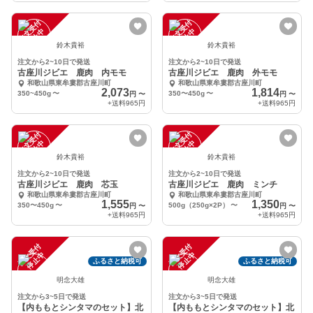
注
文
受
付
停
止
注
文
受
付
停
止
中
中
鈴木貴裕
鈴木貴裕
注文から2~10日で発送
注文から2~10日で発送
古座川ジビエ 鹿肉 内モモ
古座川ジビエ 鹿肉 外モモ
和歌山県東牟婁郡古座川町
和歌山県東牟婁郡古座川町
2,073
1,814
350~450g
〜
350〜450g
〜
円
〜
円
〜
+送料
965円
+送料
965円
注
文
受
付
停
止
注
文
受
付
停
止
中
中
鈴木貴裕
鈴木貴裕
注文から2~10日で発送
注文から2~10日で発送
古座川ジビエ 鹿肉 芯玉
古座川ジビエ 鹿肉 ミンチ
和歌山県東牟婁郡古座川町
和歌山県東牟婁郡古座川町
1,555
1,350
350〜450g
〜
500g（250g×2P）
〜
円
〜
円
〜
+送料
965円
+送料
965円
注
文
受
付
停
止
注
文
受
付
停
止
中
中
ふるさと納税可
ふるさと納税可
明念大雄
明念大雄
注文から3~5日で発送
注文から3~5日で発送
【内ももとシンタマのセット】北
【内ももとシンタマのセット】北