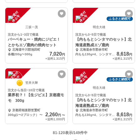
注
文
受
付
停
止
注
文
受
付
停
止
中
中
ふるさと納税可
三坂一茂
明念大雄
注文から1~3日で発送
注文から3~5日で発送
バーベキュー・焼肉にジビエ！
【内ももとシンタマのセット】北
とかちエゾ鹿肉の焼肉セット
海道産熟成エゾ鹿肉
北海道中川郡池田町
北海道余市郡余市町
7,020
8,618
各種200g〜300g
内もも130g×4、シンタマ120g×4
円
円
+送料
1,315円
+送料
1,315円
注
文
受
付
停
止
注
文
受
付
停
止
中
中
ふるさと納税可
笠井大輝
明念大雄
注文から当日~10日で発送
業界初？！【生ジビエ】京都鹿モ
注文から3~5日で発送
【内ももとシンタマのセット】北
モ 300g
海道産熟成エゾ鹿肉
京都府相楽郡笠置町
北海道余市郡余市町
2,260
8,618
300g(1〜2ブロック）
〜
内もも130g×4、シンタマ120g×4
円
〜
円
+送料
1,000円
+送料
1,315円
81-120表示/149件中