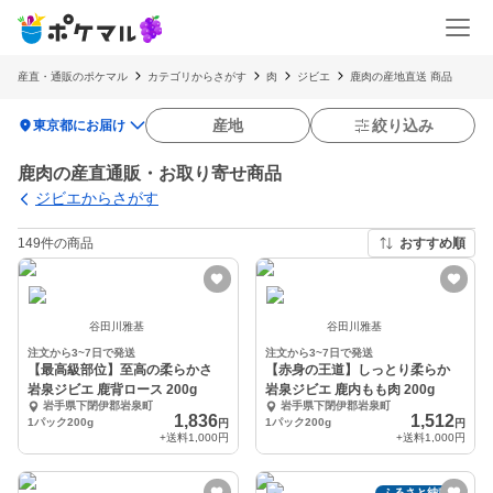
産直・通販のポケマル
カテゴリからさがす
肉
ジビエ
鹿肉の産地直送 商品
location_on
産地
絞り込み
東京都にお届け
鹿肉の産直通販・お取り寄せ商品
ジビエからさがす
149件の商品
おすすめ順
谷田川雅基
谷田川雅基
注文から3~7日で発送
注文から3~7日で発送
【最高級部位】至高の柔らかさ
【赤身の王道】しっとり柔らか
岩泉ジビエ 鹿背ロース 200g
岩泉ジビエ 鹿内もも肉 200g
岩手県下閉伊郡岩泉町
岩手県下閉伊郡岩泉町
1,836
1,512
1パック200g
1パック200g
円
円
+送料
1,000円
+送料
1,000円
ふるさと納税可