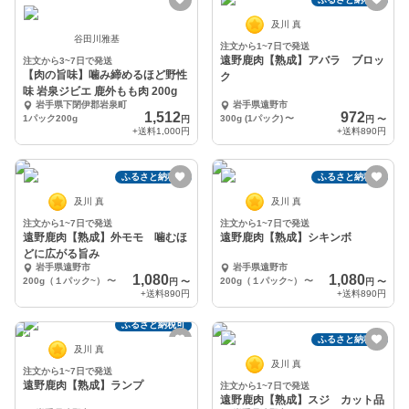
及川 真
谷田川雅基
注文から1~7日で発送
遠野鹿肉【熟成】アバラ ブロッ
注文から3~7日で発送
【肉の旨味】噛み締めるほど野性
ク
味 岩泉ジビエ 鹿外もも肉 200g
岩手県下閉伊郡岩泉町
岩手県遠野市
1,512
972
1パック200g
300g (1パック)
〜
円
円
〜
+送料
1,000円
+送料
890円
ふるさと納税可
ふるさと納税可
及川 真
及川 真
注文から1~7日で発送
注文から1~7日で発送
遠野鹿肉【熟成】外モモ 噛むほ
遠野鹿肉【熟成】シキンボ
どに広がる旨み
岩手県遠野市
岩手県遠野市
1,080
1,080
200g（１パック~）
〜
200g（１パック~）
〜
円
〜
円
〜
+送料
890円
+送料
890円
ふるさと納税可
ふるさと納税可
及川 真
及川 真
注文から1~7日で発送
遠野鹿肉【熟成】ランプ
注文から1~7日で発送
遠野鹿肉【熟成】スジ カット品