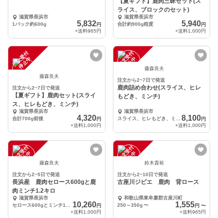
【夏ギフト】鹿肉三昧セット(ス
ライス、ブロックのセット)
滋賀県長浜市
滋賀県長浜市
5,832
5,940
1パック約600g
合計約900g程度
円
円
+送料
965円
+送料
1,000円
注
文
受
付
停
止
注
文
受
付
停
止
中
中
藤森良夫
藤森良夫
注文から2~7日で発送
鹿肉詰め合わせ(スライス、ヒレ
注文から2~7日で発送
【夏ギフト】鹿肉セット(スライ
もどき、ミンチ)
ス、ヒレもどき、ミンチ)
滋賀県長浜市
滋賀県長浜市
4,320
8,100
合計700g前後
スライス、ヒレもどき、ミンチ肉の詰め合わせ
円
円
+送料
1,000円
+送料
1,000円
注
文
受
付
停
止
注
文
受
付
停
止
中
中
藤森良夫
鈴木貴裕
注文から2~5日で発送
注文から2~10日で発送
長浜産 鹿肉セロース600gと鹿
古座川ジビエ 鹿肉 背ロース
肉ミンチ1.2キロ
滋賀県長浜市
和歌山県東牟婁郡古座川町
10,260
1,555
セロース600gとミンチ1.2kg
250～350g
〜
円
円
〜
+送料
1,000円
+送料
965円