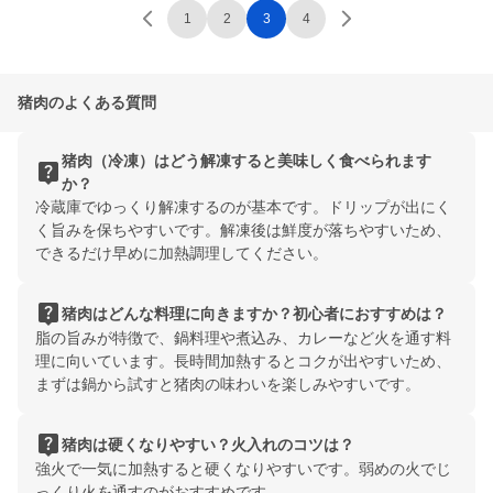
1
2
3
4
猪肉のよくある質問
猪肉（冷凍）はどう解凍すると美味しく食べられます
live_help
か？
冷蔵庫でゆっくり解凍するのが基本です。ドリップが出にく
く旨みを保ちやすいです。解凍後は鮮度が落ちやすいため、
できるだけ早めに加熱調理してください。
live_help
猪肉はどんな料理に向きますか？初心者におすすめは？
脂の旨みが特徴で、鍋料理や煮込み、カレーなど火を通す料
理に向いています。長時間加熱するとコクが出やすいため、
まずは鍋から試すと猪肉の味わいを楽しみやすいです。
live_help
猪肉は硬くなりやすい？火入れのコツは？
強火で一気に加熱すると硬くなりやすいです。弱めの火でじ
っくり火を通すのがおすすめです。