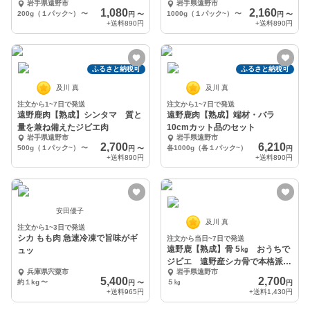
岩手県遠野市
岩手県遠野市
1,080
2,160
200g（１パック~）
〜
1000g（１パック~）
〜
円
〜
円
〜
+送料
890円
+送料
890円
ふるさと納税可
ふるさと納税可
及川 真
及川 真
注文から1~7日で発送
注文から1~7日で発送
遠野鹿肉【熟成】シンタマ 質と
遠野鹿肉【熟成】端材・バラ
量を兼ね備えたジビエ肉
10cmカット品のセット
岩手県遠野市
岩手県遠野市
2,700
6,210
500g（１パック~）
〜
各1000g（各１パック~）
円
〜
円
+送料
890円
+送料
890円
安田優子
及川 真
注文から1~3日で発送
シカ もも肉 急速冷凍で旨味がギ
注文から当日~7日で発送
遠野鹿【熟成】骨 5㎏ おうちで
ュッ
ジビエ 遠野産シカ骨で本格派の
兵庫県宍粟市
岩手県遠野市
味を
5,400
2,700
約１kg
〜
５㎏
円
〜
円
+送料
965円
+送料
1,430円