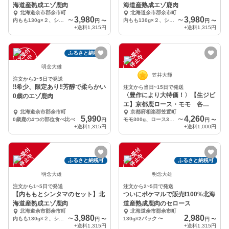
海道産熟成エゾ鹿肉
海道産熟成エゾ鹿肉
北海道余市郡余市町
北海道余市郡余市町
3,980
3,980
内もも130g×２、シンタマ120g×2
〜
内もも130g×２、シンタマ120g×2
〜
円
〜
円
〜
+送料
1,315円
+送料
1,315円
注
文
受
付
停
止
注
文
受
付
停
止
ふるさと納税可
中
中
明念大雄
笠井大輝
注文から3~5日で発送
‼️希少、限定あり‼️芳醇で柔らかい
注文から当日~15日で発送
〈豊作により大特価！〉【生ジビ
0歳のエゾ鹿肉
エ】京都鹿ロース・モモ 各
北海道余市郡余市町
京都府相楽郡笠置町
300g
5,990
4,260
0歳鹿の4つの部位食べ比べ
モモ300g、ロース300g
〜
円
円
〜
+送料
1,315円
+送料
1,000円
注
文
受
付
停
止
注
文
受
付
停
止
中
中
ふるさと納税可
ふるさと納税可
明念大雄
明念大雄
注文から1~5日で発送
注文から2~5日で発送
【内ももとシンタマのセット】北
ついにポケマルで販売❗️100%北海
海道産熟成エゾ鹿肉
道産熟成鹿肉のセロース
北海道余市郡余市町
北海道余市郡余市町
3,980
2,980
内もも130g×２、シンタマ120g×2
〜
130g×2パック
〜
円
〜
円
〜
+送料
1,315円
+送料
1,315円