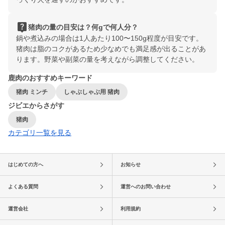
live_help
猪肉の量の目安は？何gで何人分？
鍋や煮込みの場合は1人あたり100〜150g程度が目安です。
猪肉は脂のコクがあるため少なめでも満足感が出ることがあ
ります。野菜や副菜の量を考えながら調整してください。
鹿肉のおすすめキーワード
猪肉 ミンチ
しゃぶしゃぶ用 猪肉
ジビエからさがす
猪肉
カテゴリ一覧を見る
はじめての方へ
お知らせ
よくある質問
運営へのお問い合わせ
運営会社
利用規約