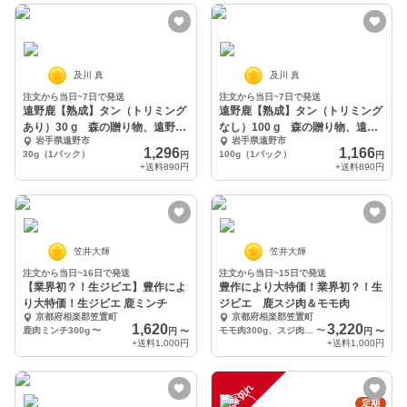
及川 真
及川 真
注文から当日~7日で発送
注文から当日~7日で発送
遠野鹿【熟成】タン（トリミング
遠野鹿【熟成】タン（トリミング
あり）30 g 森の贈り物、遠野が
なし）100 g 森の贈り物、遠野
岩手県遠野市
岩手県遠野市
誇る幻の霜降り
が誇る幻の霜降り
1,296
1,166
30g（1パック）
100g（1パック）
円
円
+送料
890円
+送料
890円
笠井大輝
笠井大輝
注文から当日~16日で発送
注文から当日~15日で発送
【業界初？！生ジビエ】豊作によ
豊作により大特価！業界初？！生
り大特価！生ジビエ 鹿ミンチ
ジビエ 鹿スジ肉＆モモ肉
京都府相楽郡笠置町
京都府相楽郡笠置町
1,620
3,220
鹿肉ミンチ300g
〜
モモ肉300g、スジ肉500g
〜
円
〜
円
〜
+送料
1,000円
+送料
1,000円
在庫切れ
定期