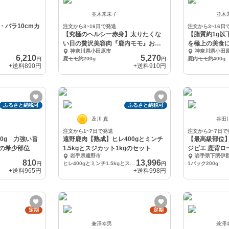
並木来未子
並木
・バラ10cmカ
注文から3~16日で発送
注文から3~16日
【究極のヘルシー赤身】太りたくな
【脂質約1g以
い日の贅沢美容肉『鹿内モモ』お試
を極上の美食
神奈川県小田原市
神奈川県小田
し約200g
約400g
6,210
5,270
鹿モモ約200g
鹿内モモ約400g
円
円
+送料
890円
+送料
910円
ふるさと納税可
ふるさと納税可
及川 真
谷田
注文から1~7日で発送
注文から3~7日で
0g 力強い旨
遠野鹿肉【熟成】ヒレ400gとミンチ
【最高級部位】
の希少部位
1.5kgとスジカット1kgのセット
ジビエ 鹿背ロー
岩手県遠野市
岩手県下閉伊
810
13,996
ヒレ400gとミンチ1.5kgとスジカット1kgのセット
1パック200g
円
円
+送料
965円
+送料
998円
定期
定期
兼澤幸男
兼澤