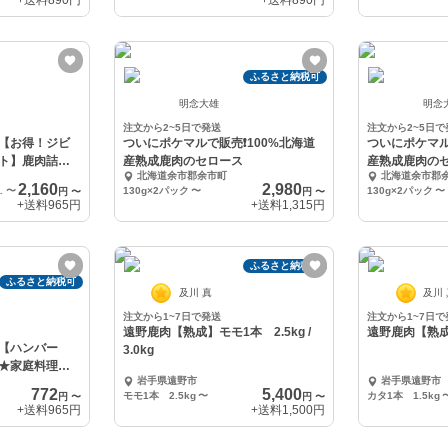
+送料
890円
+送料
890円
ふるさと納税可
明念大雄
明念
注文から2~5日で発送
注文から2~5日で
【お得！ジビ
ついにポケマルで販売❗️100%北海道
ついにポケマル
ト】鹿肉詰め
産熟成鹿肉のセロース
産熟成鹿肉の
北海道余市郡余市町
北海道余市郡
2,160
2,980
00g程度）
〜
130g×2パック
〜
130g×2パック
〜
円
〜
円
〜
+送料
965円
+送料
1,315円
ふるさと納税可
ふるさと納税可
及川 真
及川
注文から1~7日で発送
注文から1~7日で
遠野鹿肉【熟成】モモ1本 2.5kg /
遠野鹿肉【熟成
【ハンバー
3.0kg
★家庭料理な
岩手県遠野市
岩手県遠野市
772
5,400
モモ1本 2.5kg
〜
カタ1本 1.5kg
円
〜
円
〜
+送料
965円
+送料
1,500円