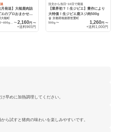
配送
注文から当日~10日で発送
数月発送】大槌鹿肉詰
【業界初？！生ジビエ】豊作により
ビエのプロおまかせ】2
大特価！生ジビエ鹿スジ肉500g
郡大槌町
京都府相楽郡笠置町
2,160
1,260
Aセット（合計200~400g程度）
〜
500g
〜
円
〜
円
〜
+送料
965円
+送料
1,000円
だけ早めに加熱調理してください。
鍋から試すと猪肉の味わいを楽しみやすいです。