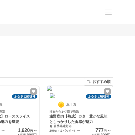
おすすめ順
ふるさと納税可
ふるさと納税可
 真
及川 真
発送
注文から1~7日で発送
成】ローススライス
遠野鹿肉【熟成】カタ 豊かな風味
の魅力を堪能
としっかりした食感が魅力
岩手県遠野市
1,620
777
）
〜
200g（１パック~）
〜
円
〜
円
〜