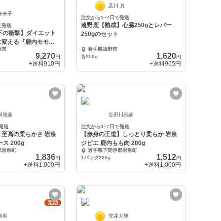
及川 真
来未子
注文から1~7日で発送
遠野鹿【熟成】心臓250gとレバー
で発送
下の衝撃】ダイエット
250gのセット
に変える『鹿内モモ』
原市
岩手県遠野市
9,270
1,620
各250g
円
円
+送料
910円
+送料
965円
川雅基
谷田川雅基
発送
注文から3~7日で発送
至高の柔らかさ 岩泉
【赤身の王道】しっとり柔らか 岩泉
ス 200g
ジビエ 鹿内もも肉 200g
郡岩泉町
岩手県下閉伊郡岩泉町
1,836
1,512
1パック200g
円
円
+送料
1,000円
+送料
1,000円
定期
幸男
笠井大輝