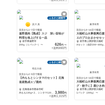
+送料
1,315円
ふるさと納税可
及川 真
兼澤幸男
注文から1~7日で発送
注文から5~16日で発送
遠野鹿肉【熟成】スジ 深い旨味が
大槌町山火事復興応援
料理を格上げする一品
エのプロおまかせセッ
岩手県遠野市
岩手県上閉伊郡大槌町
合わせ
626
200g（１パック~）
〜
Aセット（合計200~4
円
〜
+送料
890円
ふるさと納税可
明念大雄
兼澤幸男
注文から2~5日で発送
【内ももとシンタマのセット】北海
注文から5~16日で発送
大槌町山火事復興応援
道産熟成エゾ鹿肉
グ・餃子に】鹿ひき肉
北海道余市郡余市町
岩手県上閉伊郡大槌町
んでも来い！☆
3,980
内もも130g×２、シンタマ120g×2
1パック（200g）
〜
円
+送料
1,315円