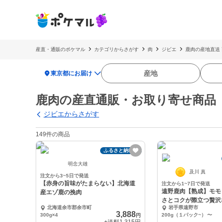
産直・通販のポケマル
カテゴリからさがす
肉
ジビエ
鹿肉の産地直送
location_on
産地
東京都にお届け
鹿肉の産直通販・お取り寄せ商品
ジビエからさがす
149件の商品
ふるさと納税可
明念大雄
及川 真
注文から3~5日で発送
【赤身の旨味がたまらない】北海道
注文から1~7日で発送
遠野鹿肉【熟成】モモ
産エゾ鹿の挽肉
さとコクが際立つ贅沢
北海道余市郡余市町
岩手県遠野市
3,888
300g×4
200g（１パック~）
〜
円