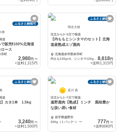
+送料
890円
+送料
890円
ふるさと納税可
ふるさと納税可
明念大雄
大雄
注文から3~5日で発送
【内ももとシンタマのセット】北海
発送
で販売❗️100%北海道
道産熟成エゾ鹿肉
セロース
余市町
北海道余市郡余市町
2,980
8,618
内もも130g×4、シンタマ120g×4
円
〜
円
+送料
1,315円
+送料
1,315円
ふるさと納税可
ふるさと納税可
 真
及川 真
発送
注文から1~7日で発送
】カタ1本 1.5kg
遠野鹿肉【熟成】ミンチ 風味豊か
な扱い易い食材
岩手県遠野市
3,240
777
〜
200g（１パック~）
〜
円
〜
円
〜
+送料
1,500円
+送料
890円