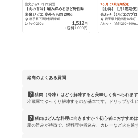
注文から3~7日で発送
1ヶ月に1回定期配送
【肉の旨味】噛み締めるほど野性味
【お得】【月1定期便
岩泉ジビエ 鹿外もも肉 200g
合わせ【ジビエのプロ
岩手県下閉伊郡岩泉町
岩手県上閉伊郡大槌町
1,512
1パック200g
Aセット（合計200~4
円
+送料
1,000円
猪肉のよくある質問
live_help
猪肉（冷凍）はどう解凍すると美味しく食べられます
冷蔵庫でゆっくり解凍するのが基本です。ドリップが出
live_help
猪肉はどんな料理に向きますか？初心者におすすめは
脂の旨みが特徴で、鍋料理や煮込み、カレーなど火を通