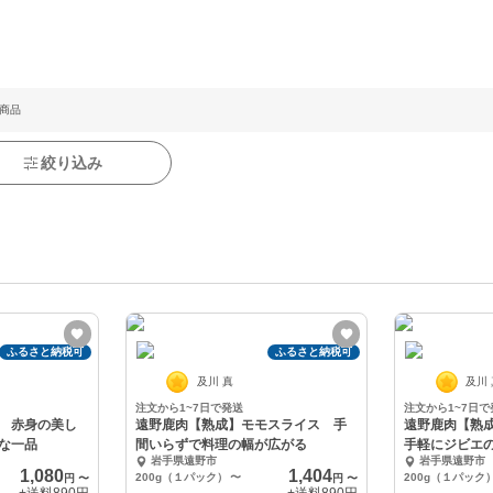
 商品
絞り込み
ふるさと納税可
ふるさと納税可
及川 真
及川
注文から1~7日で発送
注文から1~7日で
 赤身の美し
遠野鹿肉【熟成】モモスライス 手
遠野鹿肉【熟
な一品
間いらずで料理の幅が広がる
手軽にジビエ
岩手県遠野市
岩手県遠野市
1,080
1,404
200g（１パック）
〜
200g（１パック
円
〜
円
〜