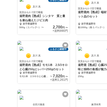
ふるさと納税可
及川 真
及川 真
注文から1~7日で発送
遠野鹿肉【熟成】端材
注文から1~7日で発送
遠野鹿肉【熟成】シンタマ 質と量
ット品のセット
を兼ね備えたジビエ肉
岩手県遠野市
岩手県遠野市
2,700
500g（１パック~）
〜
各1000g（各１パック~）
円
〜
+送料
890円
ふるさと納税可
及川 真
及川 真
注文から1~7日で発送
注文から1~7日で発送
遠野鹿肉【熟成】モモ1本 2.5/3キロ
遠野鹿【熟成】心臓25
と心臓250gとレバー250gのセット
味と独特の食感が魅力
岩手県遠野市
岩手県遠野市
7,020
モモ1本 2.5キロと心臓250gとレバー250gのセット
〜
250g
円
〜
+送料
1,261円
谷田川雅基
兼澤幸男