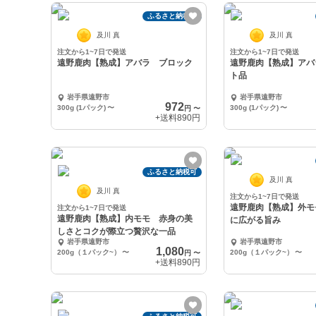
ふるさと納税可
及川 真
及川 真
注文から1~7日で発送
注文から1~7日で発送
遠野鹿肉【熟成】アバラ ブロック
遠野鹿肉【熟成】アバ
ト品
岩手県遠野市
岩手県遠野市
972
300g (1パック)
〜
300g (1パック)
〜
円
〜
+送料
890円
ふるさと納税可
及川 真
及川 真
注文から1~7日で発送
遠野鹿肉【熟成】外モ
注文から1~7日で発送
遠野鹿肉【熟成】内モモ 赤身の美
に広がる旨み
しさとコクが際立つ贅沢な一品
岩手県遠野市
岩手県遠野市
1,080
200g（１パック~）
〜
200g（１パック~）
〜
円
〜
+送料
890円