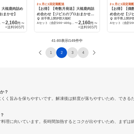
2ヶ月に1回定期配送
2ヶ月に1回定期
】大槌鹿肉詰め
【お得】【奇数月発送】大槌鹿肉詰
【お得】【偶
おまかせ】
め合わせ【ジビエのプロおまかせ】2
め合わせ【ジ
岩手県上閉伊郡大槌町
岩手県上閉伊
か月に1回
か月に1回
2,160
2,160
00g程度）
〜
Aセット（合計200~400g程度）
〜
円
〜
円
〜
+送料
965円
+送料
965円
41-80表示/149件中
1
2
3
4
か？
にくく旨みを保ちやすいです。解凍後は鮮度が落ちやすいため、できる
？
す料理に向いています。長時間加熱するとコクが出やすいため、まずは