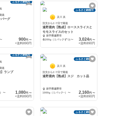
ふるさと納税可
 真
ふるさと納税可
発送
及川 真
ンバーグ
注文から1~7日で発送
遠野鹿肉【熟成】ローススライスと
モモスライスのセット
岩手県遠野市
900
3,024
〜
各200g（１パックずつ)
〜
円
〜
円
〜
+送料
890円
+送料
890円
ふるさと納税可
ふるさと納税可
 真
及川 真
発送
成】ランプ
注文から1~7日で発送
遠野鹿肉【熟成】スジ カット品
岩手県遠野市
1,080
2,160
~）
〜
1000g（１パック~）
〜
円
〜
円
〜
+送料
890円
+送料
890円
ふるさと納税可