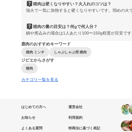
live_help
猪肉は硬くなりやすい？火入れのコツは？
強火で一気に加熱すると硬くなりやすいです。弱めの火
live_help
猪肉の量の目安は？何gで何人分？
鍋や煮込みの場合は1人あたり100〜150g程度が目
鹿肉のおすすめキーワード
猪肉 ミンチ
しゃぶしゃぶ用 猪肉
ジビエからさがす
猪肉
カテゴリ一覧を見る
はじめての方へ
運営会社
お知らせ
利用規約
よくある質問
特商法に基づく表記