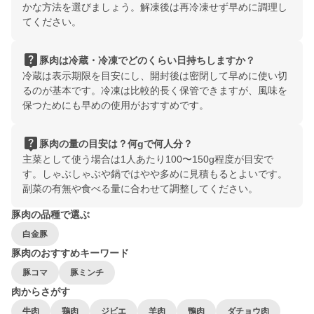
かな方法を選びましょう。解凍後は再冷凍せず早めに調理し
てください。
live_help
豚肉は冷蔵・冷凍でどのくらい日持ちしますか？
冷蔵は表示期限を目安にし、開封後は密閉して早めに使い切
るのが基本です。冷凍は比較的長く保管できますが、風味を
保つためにも早めの使用がおすすめです。
live_help
豚肉の量の目安は？何gで何人分？
主菜として使う場合は1人あたり100〜150g程度が目安で
す。しゃぶしゃぶや鍋ではやや多めに見積もるとよいです。
副菜の有無や食べる量に合わせて調整してください。
豚肉の品種で選ぶ
白金豚
豚肉のおすすめキーワード
豚コマ
豚ミンチ
肉からさがす
牛肉
鶏肉
ジビエ
羊肉
鴨肉
ダチョウ肉