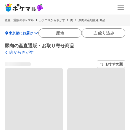
産直・通販のポケマル
カテゴリからさがす
肉
豚肉の産地直送 商品
location_on
産地
絞り込み
東京都にお届け
豚肉の産直通販・お取り寄せ商品
肉からさがす
おすすめ順