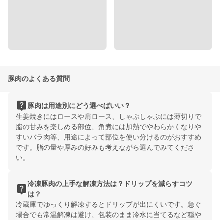
豚肉のよくある質問
live_help
豚肉は用途別にどう選べばいい？
生姜焼きにはロースや肩ロース、しゃぶしゃぶには薄切りで
脂の甘みを楽しめる部位、角煮には加熱でやわらかくなりや
すいバラ肉等、用途によって部位を使い分けるのがおすすめ
です。脂の量や厚みの好みも考えながら選んでみてくださ
い。
冷凍豚肉の上手な解凍方法は？ドリップを減らすコツ
live_help
は？
冷蔵庫でゆっくり解凍するとドリップが出にくいです。急ぐ
場合でも常温解凍は避け、包装のまま冷水に当てるなど穏や