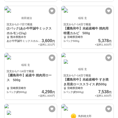
前田達治
稲垣 玄
注文から2~7日で発送
注文から7~14日で発送
(2パック)あか牛甲誠牛ミックス
【霧島和牛】未経産雌牛 焼肉用
ホルモン(1㎏)
特選カルビ 500g
熊本県熊本市
宮崎県宮崎市
3,600
5,378
あか牛甲誠牛ミックスホルモン（500g）×2パック
1パック500g
円
円
+送料
1,331円
+送料
1,600円
稲垣 玄
稲垣 玄
注文から7~14日で発送
【霧島和牛】経産牛 焼肉用ロー
注文から7~14日で発送
【霧島和牛】未経産雌牛 すき焼
ス 500g
き用肩ローススライス 約500g
宮崎県宮崎市
宮崎県宮崎市
4,298
7,538
1パック(約500g)
1パック(約500g)
円
円
+送料
1,600円
+送料
1,600円
鳥飼雄太郎