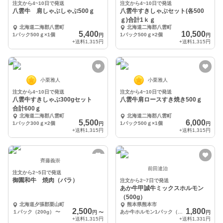
注文から4~10日で発送
注文から4~10日で発送
八雲牛 肩しゃぶしゃぶ500ｇ
八雲牛すきしゃぶセット(各500
ｇ)合計1ｋｇ
北海道二海郡八雲町
北海道二海郡八雲町
5,400
10,500
1パック500ｇ×1個
1パック500ｇ×2個
円
円
+送料
1,315円
+送料
1,315円
小栗雅人
小栗雅人
注文から4~10日で発送
注文から4~10日で発送
八雲牛すきしゃぶ300gセット
八雲牛肩ロースすき焼き500ｇ
合計600ｇ
北海道二海郡八雲町
北海道二海郡八雲町
5,500
6,000
1パック300ｇ×2個
1パック500ｇ×1個
円
円
+送料
1,315円
+送料
1,315円
齊藤義崇
前田達治
注文から2~5日で発送
御園和牛 焼肉（バラ）
注文から2~7日で発送
あか牛甲誠牛ミックスホルモン
（500g）
北海道夕張郡栗山町
熊本県熊本市
2,500
1,800
１パック（200g）
〜
あか牛ホルモン1パック（500g）
円
〜
円
+送料
1,315円
+送料
1,331円