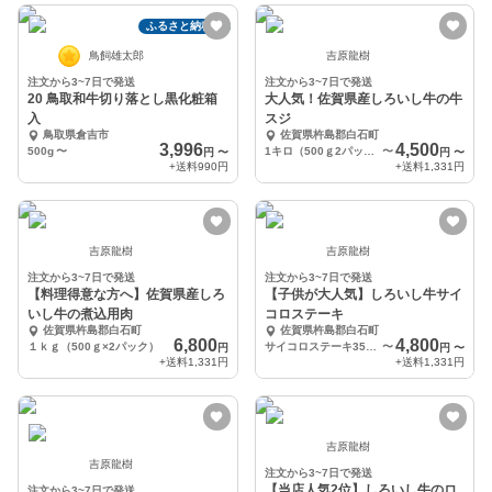
ふるさと納税可
鳥飼雄太郎
吉原龍樹
注文から3~7日で発送
注文から3~7日で発送
20 鳥取和牛切り落とし黒化粧箱
大人気！佐賀県産しろいし牛の牛
入
スジ
鳥取県倉吉市
佐賀県杵島郡白石町
3,996
4,500
500g
〜
1キロ（500ｇ2パック）
〜
円
〜
円
〜
+送料
990円
+送料
1,331円
吉原龍樹
吉原龍樹
注文から3~7日で発送
注文から3~7日で発送
【料理得意な方へ】佐賀県産しろ
【子供が大人気】しろいし牛サイ
いし牛の煮込用肉
コロステーキ
佐賀県杵島郡白石町
佐賀県杵島郡白石町
6,800
4,800
１ｋｇ（500ｇ×2パック）
サイコロステーキ350ｇ
〜
円
円
〜
+送料
1,331円
+送料
1,331円
吉原龍樹
吉原龍樹
注文から3~7日で発送
【当店人気2位】しろいし牛のロ
注文から3~7日で発送