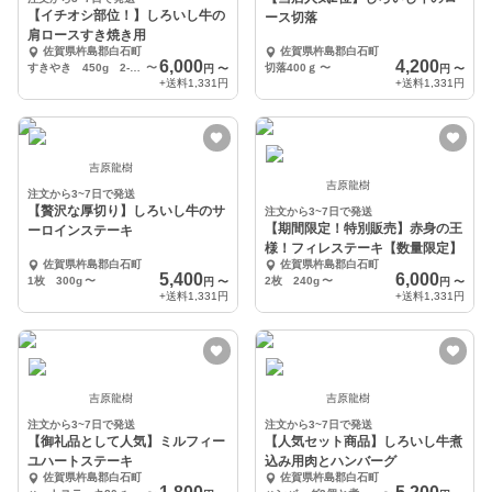
【イチオシ部位！】しろいし牛の
ース切落
肩ロースすき焼き用
佐賀県杵島郡白石町
佐賀県杵島郡白石町
6,000
4,200
すきやき 450g 2-3人前
〜
切落400ｇ
〜
円
〜
円
〜
+送料
1,331円
+送料
1,331円
吉原龍樹
吉原龍樹
注文から3~7日で発送
【贅沢な厚切り】しろいし牛のサ
注文から3~7日で発送
【期間限定！特別販売】赤身の王
ーロインステーキ
様！フィレステーキ【数量限定】
佐賀県杵島郡白石町
佐賀県杵島郡白石町
5,400
6,000
1枚 300g
〜
2枚 240g
〜
円
〜
円
〜
+送料
1,331円
+送料
1,331円
吉原龍樹
吉原龍樹
注文から3~7日で発送
注文から3~7日で発送
【御礼品として人気】ミルフィー
【人気セット商品】しろいし牛煮
ユハートステーキ
込み用肉とハンバーグ
佐賀県杵島郡白石町
佐賀県杵島郡白石町