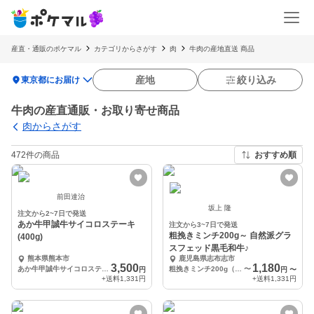
産直・通販のポケマル
カテゴリからさがす
肉
牛肉の産地直送 商品
location_on
産地
絞り込み
東京都にお届け
牛肉の産直通販・お取り寄せ商品
肉からさがす
472件の商品
おすすめ順
前田達治
坂上 隆
注文から2~7日で発送
あか牛甲誠牛サイコロステーキ
注文から3~7日で発送
粗挽きミンチ200g～ 自然派グラ
(400g)
スフェッド黒毛和牛♪
熊本県熊本市
鹿児島県志布志市
3,500
1,180
あか牛甲誠牛サイコロステーキ400g
粗挽きミンチ200g（200g x1パック）
〜
円
円
〜
+送料
1,331円
+送料
1,331円