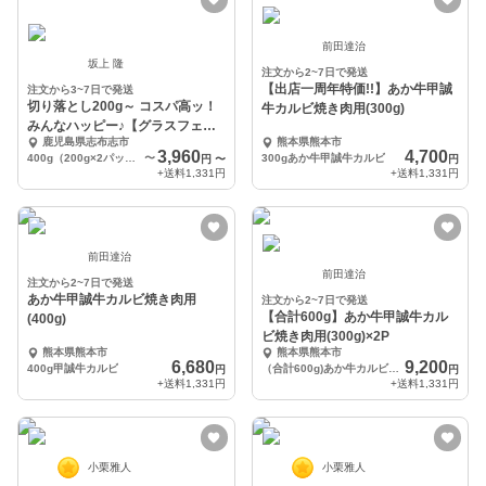
前田達治
坂上 隆
注文から2~7日で発送
【出店一周年特価!!】あか牛甲誠
注文から3~7日で発送
切り落とし200g～ コスパ高ッ！
牛カルビ焼き肉用(300g)
みんなハッピー♪【グラスフェッ
鹿児島県志布志市
熊本県熊本市
ド黒毛和牛】
3,960
4,700
400g（200g×2パック）
〜
300gあか牛甲誠牛カルビ
円
〜
円
+送料
1,331円
+送料
1,331円
前田達治
前田達治
注文から2~7日で発送
あか牛甲誠牛カルビ焼き肉用
注文から2~7日で発送
【合計600g】あか牛甲誠牛カル
(400g)
ビ焼き肉用(300g)×2P
熊本県熊本市
熊本県熊本市
6,680
9,200
400g甲誠牛カルビ
（合計600g)あか牛カルビ300g×2P
円
円
+送料
1,331円
+送料
1,331円
小栗雅人
小栗雅人