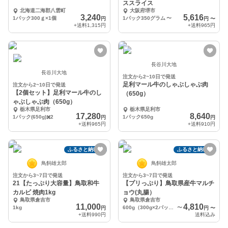
ススライス
北海道二海郡八雲町
大阪府堺市
3,240
5,616
1パック300ｇ×1個
1パック350グラム
〜
円
円
〜
+送料
1,315円
+送料
965円
長谷川大地
長谷川大地
注文から2~10日で発送
足利マール牛のしゃぶしゃぶ肉
注文から2~10日で発送
【2個セット】足利マール牛のし
（650g）
ゃぶしゃぶ肉（650g）
栃木県足利市
栃木県足利市
17,280
8,640
1パック(650g)✖️2
1パック650g
円
円
+送料
965円
+送料
910円
ふるさと納税可
ふるさと納税可
鳥飼雄太郎
鳥飼雄太郎
注文から3~7日で発送
注文から3~7日で発送
21【たっぷり大容量】鳥取和牛
【プリっぷり】鳥取県産牛マルチ
カルビ 焼肉1kg
ョウ(丸腸）
鳥取県倉吉市
鳥取県倉吉市
11,000
4,810
1kg
600g（300g×2パック）
〜
円
円
〜
+送料
990円
送料込み