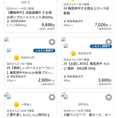
稲垣 玄
注文から3~7日で発送
26 鳥取和牛すき焼き上ロース化
注文から7~14日で発送
【霧島和牛】未経産雌牛 すき焼
粧箱
き用リブローススライス 約500g
宮崎県宮崎市
鳥取県倉吉市
9,698
7,020
1パック(約500g)
400g
〜
円
円
〜
+送料
1,600円
+送料
990円
ふるさと納税可
ふるさと納税可
鳥飼雄太郎
鳥飼雄太郎
注文から3~7日で発送
25【お試しBOX】鳥取和牛 カル
注文から3~7日で発送
29【美味しいローストビーフに！
ビ 焼肉 BBQ用 300g
】鳥取和牛やわらか赤身ブロック
鳥取県倉吉市
鳥取県倉吉市
（モモ、ウデ他）
2,900
3,600
150g
〜
300g
円
〜
円
+送料
990円
+送料
990円
小栗雅人
原野祥次
注文から4~10日で発送
注文から7~16日で発送
八雲牛肩しゃぶしゃぶ用300ｇ
大阪ウメビーフ 肩ロース、ロー