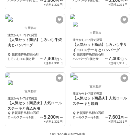
1,800
5,200
ハートステーキ80ｇ 3個
〜
ハンバーグ3個と煮込み用500g
〜
円
〜
円
〜
+送料
1,331円
+送料
1,331円
吉原龍樹
吉原龍樹
注文から3~7日で発送
【人気セット商品】しろいし牛焼
注文から3~7日で発送
【人気セット商品】しろいし牛サ
肉とハンバーグ
イコロステーキとハンバーグ
佐賀県杵島郡白石町
佐賀県杵島郡白石町
7,400
7,400
しろいしHB3個と焼肉420ｇ
〜
ハンバーグ3個とサイコロ350ｇ
〜
円
〜
円
〜
+送料
1,331円
+送料
1,331円
吉原龍樹
吉原龍樹
注文から3~7日で発送
【人気セット商品★】人気ロール
注文から3~7日で発送
【人気セット商品★】人気ロール
ステーキと焼肉
ステーキと煮込み用
佐賀県杵島郡白石町
佐賀県杵島郡白石町
5,200
7,601
ロールステーキ3個と煮込み用500ｇ
〜
ロールステーキ3個と焼肉420ｇ
〜
円
〜
円
〜
+送料
1,331円
+送料
1,331円
161-200表示/472件中