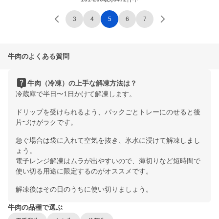
3
4
5
6
7
牛肉のよくある質問
live_help
牛肉（冷凍）の上手な解凍方法は？
冷蔵庫で半日〜1日かけて解凍します。
ドリップを受けられるよう、パックごとトレーにのせると後
片づけがラクです。
急ぐ場合は袋に入れて空気を抜き、氷水に浸けて解凍しまし
ょう。
電子レンジ解凍はムラが出やすいので、薄切りなど短時間で
使い切る用途に限定するのがオススメです。
解凍後はその日のうちに使い切りましょう。
牛肉の品種で選ぶ