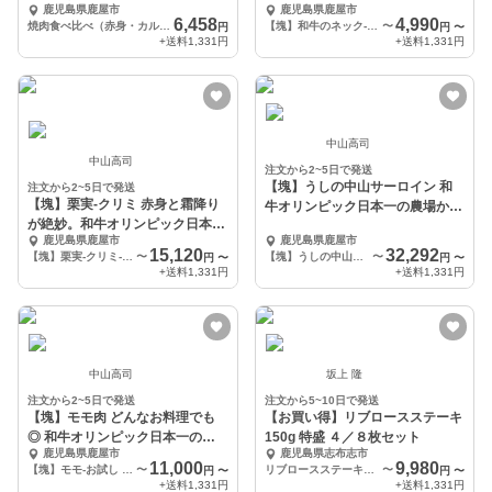
鹿児島県鹿屋市
鹿児島県鹿屋市
の農場からお届け
6,458
4,990
焼肉食べ比べ（赤身・カルビ）400g
【塊】和牛のネック-お試し 1kg
〜
円
円
〜
+送料
1,331円
+送料
1,331円
中山高司
中山高司
注文から2~5日で発送
【塊】うしの中山サーロイン 和
注文から2~5日で発送
【塊】栗実-クリミ 赤身と霜降り
牛オリンピック日本一の農場から
が絶妙。和牛オリンピック日本一
お届け
鹿児島県鹿屋市
鹿児島県鹿屋市
の農場からお届け
15,120
32,292
【塊】栗実-クリミ-お試し 1kg
〜
【塊】うしの中山サーロイン-お試し 1kg
〜
円
〜
円
〜
+送料
1,331円
+送料
1,331円
中山高司
坂上 隆
注文から2~5日で発送
注文から5~10日で発送
【塊】モモ肉 どんなお料理でも
【お買い得】リブロースステーキ
◎ 和牛オリンピック日本一の農
150g 特盛 ４／８枚セット
鹿児島県鹿屋市
鹿児島県志布志市
場からお届け
11,000
9,980
【塊】モモ-お試し 1kg
〜
リブロースステーキ600g（150g×4パック）
〜
円
〜
円
〜
+送料
1,331円
+送料
1,331円