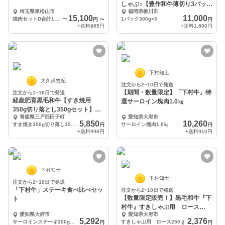
しゃぶ○【豊作和牛薄切り3パック
埼玉県東松山市
福岡県柳川市
セット】(冷凍)
15,100
11,000
焼肉セットD合計1750g（バラカルビ×5・上カルビ×2・トモサンカク×2・赤身×4）
〜
1パック300g×3
円
〜
円
+送料
965円
+送料
1,600円
下村知士
大久保悠紀
注文から2~10日で発送
【期間・数量限定】「下村牛」特
注文から1~16日で発送
経産肥育黒毛和牛【すき焼用
選サーロイン塊肉1.0㎏
350g切り落とし350gセット】青
青森県三戸郡田子町
愛知県大府市
森県田子町産経産牛
5,850
10,260
すき焼き350g切り落し350gセット経産牛
サーロイン塊肉1.0㎏
円
円
+送料
998円
+送料
910円
下村知士
下村知士
注文から2~10日で発送
「下村牛」ステーキ食べ比べセッ
注文から2~10日で発送
【数量限定販売！】黒毛和牛『下
ト
村牛』すきしゃぶ用 ロース
愛知県大府市
愛知県大府市
250g
5,292
2,376
サーロインステーキ200g、あかみステーキ2枚400g
すきしゃぶ用 ロース250ｇ
円
円