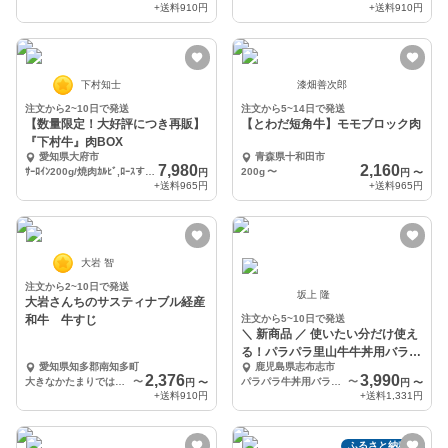
+送料
910円
+送料
910円
下村知士
漆畑善次郎
注文から2~10日で発送
注文から5~14日で発送
【数量限定！大好評につき再販】
【とわだ短角牛】モモブロック肉
『下村牛』肉BOX
愛知県大府市
青森県十和田市
7,980
2,160
ｻｰﾛｲﾝ200g/焼肉ｶﾙﾋﾞ,ﾛｰｽすきしゃぶ,切り落とし,牛すじ各250g
200g
〜
円
円
〜
+送料
965円
+送料
965円
大岩 智
注文から2~10日で発送
坂上 隆
大岩さんちのサスティナブル経産
和牛 牛すじ
注文から5~10日で発送
＼ 新商品 ／ 使いたい分だけ使え
る！パラパラ里山牛牛丼用バラス
愛知県知多郡南知多町
鹿児島県志布志市
ライス 500g
2,376
3,990
大きなかたまりではなく一口大にカットして詰めてあります。
〜
パラパラ牛丼用バラスライス500g（500g ×1パック）
〜
円
〜
円
〜
+送料
910円
+送料
1,331円
ふるさと納税可