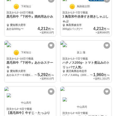
下村知士
鳥飼雄太郎
注文から2~10日で発送
注文から3~7日で発送
黒毛和牛『下村牛』焼肉用あかみ
3 鳥取和牛赤身すき焼きしゃぶし
ゃぶ
愛知県大府市
鳥取県倉吉市
4,212
4,212
あかみ500g
〜
300g(1パック)
〜
円
〜
円
〜
+送料
910円
+送料
990円
下村知士
坂上 隆
注文から2~10日で発送
注文から3~7日で発送
黒毛和牛『下村牛』あかみステー
ハチノス200g~ トマト煮込みのト
キ
リッパで人気♪
愛知県大府市
鹿児島県志布志市
5,292
1,960
あかみステーキ3枚600g
〜
ハチノス400g（200g x２パック）
〜
円
〜
円
〜
+送料
910円
+送料
1,331円
中山高司
中山高司
注文から2~5日で発送
【黒毛和牛】牛すじ・たっぷり
注文から2~5日で発送