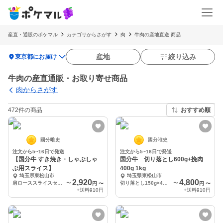
産直・通販のポケマル
カテゴリからさがす
肉
牛肉の産地直送 商品
location_on
産地
絞り込み
東京都にお届け
牛肉の産直通販・お取り寄せ商品
肉からさがす
472件の商品
おすすめ順
國分唯史
國分唯史
注文から5~16日で発送
注文から5~16日で発送
【国分牛 すき焼き・しゃぶしゃ
国分牛 切り落とし600g+挽肉
ぶ用スライス】
400g 1kg
埼玉県東松山市
埼玉県東松山市
2,920
4,800
肩ローススライスセット 合計300g
〜
切り落とし150g×4パック 3mm挽肉100g×4パック 合計1000g
〜
円
〜
円
〜
+送料
910円
+送料
910円