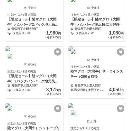
南 沙弥佳
南 沙弥佳
注文から1~3日で発送
注文から1~3日で発送
【限定セール】陸マグロ（大間
【限定セール】陸マグロ（大間
牛）ハンバーグ2パック地元民に
牛）ハンバーグ地元民に大好評
青森県下北郡大間町
青森県下北郡大間町
大好評
1,980
1,080
1p（2個入り）×2
1p（2個入り）×2
円
円
+送料
965円
+送料
965円
南 沙弥佳
南 沙弥佳
注文から1~5日で発送
陸マグロ（大間牛）サーロインス
注文から1~3日で発送
【限定セール】陸マグロ（大間
テーキ200ｇ前後
牛）3パックハンバーグ地元民に
青森県下北郡大間町
青森県下北郡大間町
大好評
3,175
4,050
1p（2個入り）×3
商品説明欄を参照下さい。
円
円
+送料
965円
+送料
998円
南 沙弥佳
坂上 隆
注文から1~5日で発送
陸マグロ（大間牛）シャトーブリ
注文から3~7日で発送