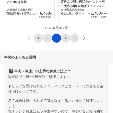
赤身ぶつ切り肉200g~ (カレー用
アン100ｇ前後
／煮込み用) 自然派グラスフェッ
青森県下北郡大間町
鹿児島県志布志市
ド黒毛和牛♪
6,750
1,780
商品説明欄を参照下さい。
煮込み用ぶつ切り200g（200g x1パック）
〜
円
円
〜
+送料
998円
+送料
1,331円
81-120表示/472件中
1
2
3
4
5
牛肉のよくある質問
live_help
牛肉（冷凍）の上手な解凍方法は？
冷蔵庫で半日〜1日かけて解凍します。
ドリップを受けられるよう、パックごとトレーにのせると後
片づけがラクです。
急ぐ場合は袋に入れて空気を抜き、氷水に浸けて解凍しまし
ょう。
電子レンジ解凍はムラが出やすいので、薄切りなど短時間で