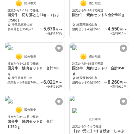
國分唯史
國分唯史
注文から5~16日で発送
注文から5~16日で発送
国分牛 切り落とし1kg +（おま
国分牛 焼肉セットA 合計500ｇ
け50g）
埼玉県東松山市
埼玉県東松山市
5,670
4,550
切り落とし150g×7パック 合計1050g
〜
焼肉セットA合計500ｇ（上カルビ・バラカルビ・ミスジ・赤身）
〜
円
〜
円
〜
+送料
910円
+送料
910円
國分唯史
國分唯史
注文から5~16日で発送
注文から5~16日で発送
国分牛 焼肉セットB 合計700
国分牛 焼肉セットC 合計950
ｇ
ｇ
埼玉県東松山市
埼玉県東松山市
6,021
8,260
焼肉セットB合計700g（上カルビ・バラカルビ・赤身×3）
〜
焼肉セットC合計950ｇ（上カルビ×2・バラカルビ×2・赤身×3）
〜
円
〜
円
〜
+送料
910円
+送料
910円
國分唯史
注文から5~16日で発送
江口幸司
国分牛 焼肉セットD 合計
1,750ｇ
注文から3~5日で発送
【お中元に】○すき焼き・しゃぶ