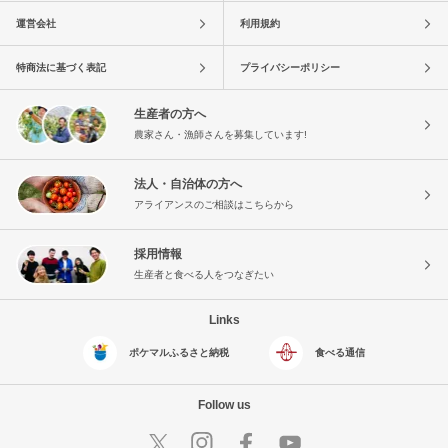
運営会社
利用規約
特商法に基づく表記
プライバシーポリシー
生産者の方へ
農家さん・漁師さんを募集しています!
法人・自治体の方へ
アライアンスのご相談はこちらから
採用情報
生産者と食べる人をつなぎたい
Links
ポケマルふるさと納税
食べる通信
Follow us