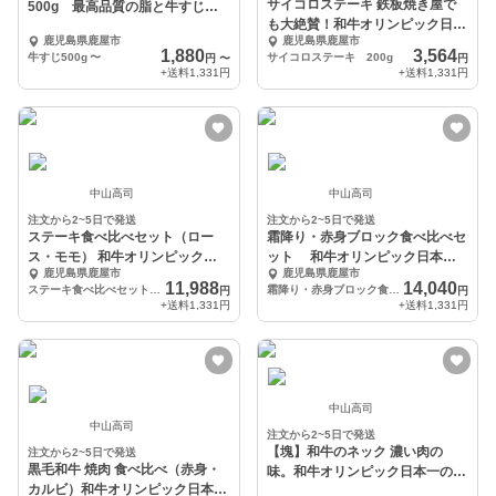
サイコロステーキ 鉄板焼き屋で
500g 最高品質の脂と牛すじを
も大絶賛！和牛オリンピック日本
お届け
鹿児島県鹿屋市
鹿児島県鹿屋市
一の農場からお届け
1,880
3,564
牛すじ500g
〜
サイコロステーキ 200g
円
〜
円
+送料
1,331円
+送料
1,331円
中山高司
中山高司
注文から2~5日で発送
注文から2~5日で発送
ステーキ食べ比べセット（ロー
霜降り・赤身ブロック食べ比べセ
ス・モモ） 和牛オリンピック日
ット 和牛オリンピック日本一
鹿児島県鹿屋市
鹿児島県鹿屋市
本一の農場からお届け
の農場からお届け
11,988
14,040
ステーキ食べ比べセット（ロースステーキ・モモステーキ）400g
霜降り・赤身ブロック食べ比べセット 1kg
円
円
+送料
1,331円
+送料
1,331円
中山高司
中山高司
注文から2~5日で発送
【塊】和牛のネック 濃い肉の
注文から2~5日で発送
黒毛和牛 焼肉 食べ比べ（赤身・
味。和牛オリンピック日本一の農
カルビ）和牛オリンピック日本一
場からお届け