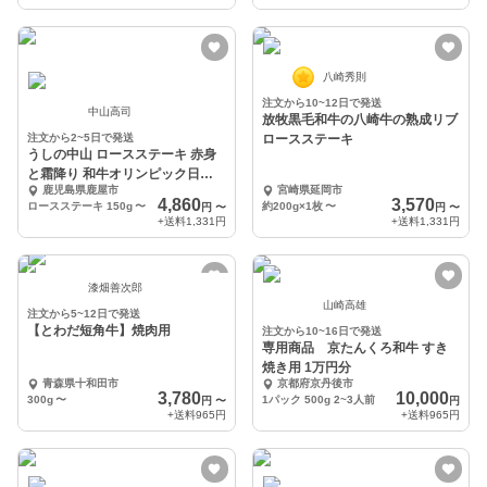
八崎秀則
注文から10~12日で発送
中山高司
放牧黒毛和牛の八崎牛の熟成リブ
注文から2~5日で発送
ロースステーキ
うしの中山 ロースステーキ 赤身
と霜降り 和牛オリンピック日本
鹿児島県鹿屋市
宮崎県延岡市
一の農場からお届け
4,860
3,570
ロースステーキ 150g
〜
約200g×1枚
〜
円
〜
円
〜
+送料
1,331円
+送料
1,331円
漆畑善次郎
山崎高雄
注文から5~12日で発送
【とわだ短角牛】焼肉用
注文から10~16日で発送
専用商品 京たんくろ和牛 すき
焼き用 1万円分
青森県十和田市
京都府京丹後市
3,780
10,000
300g
〜
1パック 500g 2~3人前
円
〜
円
+送料
965円
+送料
965円