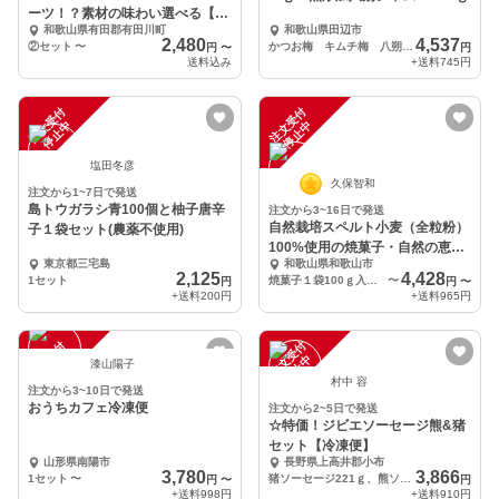
ーツ！？素材の味わい選べる【ギ
和歌山県有田郡有田川町
和歌山県田辺市
フトセット】
2,480
4,537
②セット
〜
かつお梅 キムチ梅 八朔ジャム
円
〜
円
送料込み
+送料
745円
注
文
受
付
停
止
注
文
受
付
停
止
中
中
塩田冬彦
久保智和
注文から1~7日で発送
島トウガラシ青100個と柚子唐辛
注文から3~16日で発送
自然栽培スペルト小麦（全粒粉）
子１袋セット(農薬不使用)
100%使用の焼菓子・自然の恵味
東京都三宅島
和歌山県和歌山市
噌の自然栽培セット
2,125
4,428
1セット
焼菓子１袋100ｇ入り×４袋 お味噌1P 400ｇ入り
〜
円
円
〜
+送料
200円
+送料
965円
注
文
受
付
停
止
注
文
受
付
停
止
中
中
漆山陽子
村中 容
注文から3~10日で発送
おうちカフェ冷凍便
注文から2~5日で発送
☆特価！ジビエソーセージ熊&猪
セット【冷凍便】
山形県南陽市
長野県上高井郡小布
3,780
3,866
1セット
〜
猪ソーセージ221ｇ、熊ソーセージ208ｇセット
円
〜
円
+送料
998円
+送料
910円