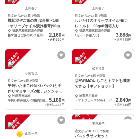
土田杏子
土田杏子
注文から2~14日で発送
注文から1~14日で発送
椎茸混ぜご飯の素 (2合用)×1個
しいたけのオリーブオイル漬け
+オリーブオイル漬け椎茸(90g)×2
レトルト 90g×6個箱入り
福島県耶麻郡西会津町
福島県耶麻郡西会津町
個セット
2,160
3,888
椎茸混ぜご飯の素 (2合用)×1個+オリーブオイル漬け椎茸(90g)×2個
1セット(6箱入り)
円
円
+送料
370円
+送料
745円
注
文
受
付
停
止
注
文
受
付
停
止
中
中
松本弓彦
小田哲也
注文から2~5日で発送
@FARMのいちごとトマトを堪能
注文から2~6日で発送
平飼いたまご(6個×3パック)と手
できる【ギフトセット】
作りマヨネーズ2種，ジンジャー
沖縄県南城市
埼玉県川越市
シロップセット
5,180
2,840
平飼い卵(6個入×3箱(内2個割れ保証),マヨネーズ210ｇ瓶×2種,ジンジャーシロップ１本
トマトジュース500㎖、パウンドケーキ250ℊ、いちごジャム130ℊ
円
円
+送料
1,383円
+送料
745円
注
文
受
付
停
止
注
文
受
付
停
止
中
中
平尾雅子
注文から10~16日で発送
山西一善
パスクラサンセット