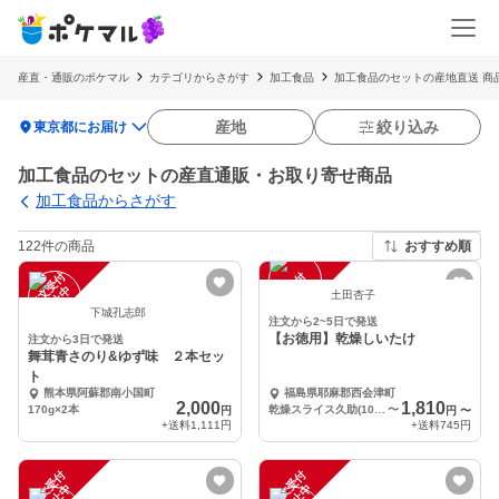
産直・通販のポケマル
カテゴリからさがす
加工食品
加工食品のセットの産地直送 商
location_on
産地
絞り込み
東京都にお届け
加工食品のセットの産直通販・お取り寄せ商品
加工食品からさがす
122件の商品
おすすめ順
注
文
受
付
停
止
注
文
受
付
停
止
中
中
土田杏子
下城孔志郎
注文から2~5日で発送
【お徳用】乾燥しいたけ
注文から3日で発送
舞茸青さのり&ゆず味 ２本セッ
ト
熊本県阿蘇郡南小国町
福島県耶麻郡西会津町
2,000
1,810
170g×2本
乾燥スライス久助(100g)
〜
円
円
〜
+送料
1,111円
+送料
745円
注
文
受
付
停
止
注
文
受
付
停
止
中
中