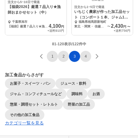
注文から5~10日で発送
【福袋2026】厳選７品入り★漁
注文から1~5日で発送
いちじく農家が作った加工品セッ
師おまかせセット（中）
ト（コンポート１本、ジャム1
千葉県旭市
福島県相馬郡新地町
本、セミドライ１袋）
4,100
2,430
【福袋】厳選７品入り★漁師おまかせセット
東北 ・関東・ 信越・ 中部・ 北陸 ・・・ 送料 756円
〜
円
円
〜
+送料
910円
+送料
756円
81-120表示/122件中
1
2
3
4
加工食品からさがす
お菓子・スイーツ・パン
ジュース・飲料
ジャム・コンフィチュールなど
調味料
お酒
惣菜・調理セット・レトルト
野菜の加工品
その他の加工食品
カテゴリ一覧を見る