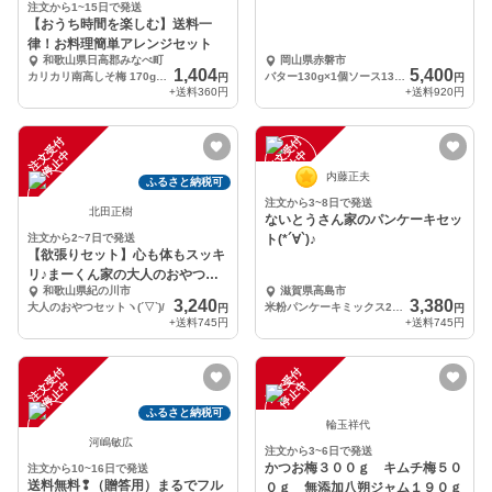
注文から1~15日で発送
【おうち時間を楽しむ】送料一
律！お料理簡単アレンジセット
和歌山県日高郡みなべ町
岡山県赤磐市
1,404
5,400
カリカリ南高しそ梅 170g×1・うめ塩 160g×1・梅酢 180g×1
バター130g×1個ソース130g×1個ドレッシング150ml×2本トースト羊羹50g
円
円
+送料
360円
+送料
920円
注
文
受
付
停
止
注
文
受
付
停
止
中
中
内藤正夫
ふるさと納税可
注文から3~8日で発送
北田正樹
ないとうさん家のパンケーキセッ
注文から2~7日で発送
ト(*´∀`)♪
【欲張りセット】心も体もスッキ
リ♪まーくん家の大人のおやつセ
和歌山県紀の川市
滋賀県高島市
ットヽ(´▽`)/
3,240
3,380
大人のおやつセットヽ(´▽`)/
米粉パンケーキミックス2袋あんミルク2個
円
円
+送料
745円
+送料
745円
注
文
受
付
停
止
注
文
受
付
停
止
中
中
ふるさと納税可
輪玉祥代
河嶋敏広
注文から3~6日で発送
かつお梅３００ｇ キムチ梅５０
注文から10~16日で発送
送料無料❢（贈答用）まるでフル
０ｇ 無添加八朔ジャム１９０ｇ