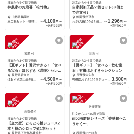
注文から5~7日で発送
注文から4~8日で発送
神農家のお歳暮「松竹梅」
自家製加工品２個セット(８個ま
で注文可）
山形県鶴岡市
静岡県伊豆市
4,100
1,296
豆ご飯セット・味噌・冷凍豆200g
〜
わさび漬(100g)１個・茎三杯酢漬け(200g）１個
〜
円
〜
円
〜
+送料
965円
+送料
910円
注
文
受
付
停
止
注
文
受
付
停
止
中
中
岩瀬 司
岩瀬 司
注文から2~7日で発送
注文から2~7日で発送
【夏ギフト】贅沢すぎる！「食べ
【夏ギフト】「食べる・飲む宝
る宝石」ほおずき《満喫》セレク
石」有機ほおずきセレクション
長野県佐久市
長野県佐久市
ション
4,500
3,500
ほおずき加工品4種（有機100%ジュース・有機ドライ・ジャム・クリームチーズ）
〜
有機ほおずき100％ジュース×1本・有機ドライほおずき×3袋
円
〜
円
+送料
690円
+送料
690円
注
文
受
付
停
止
注
文
受
付
停
止
中
中
佐藤正勝
高塩俊和
注文から10~16日で発送
mbg海鮮鍋シリーズ「香華旬〜こ
注文から2~7日で発送
【金の蜜】とろとろ桃ジュース2
うかく〜」
本と桃のシロップ煮1本セット
長野県下伊那郡豊丘村
秋田県にかほ市