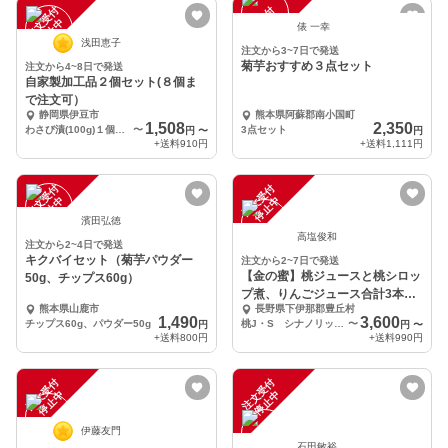
注
文
受
付
停
止
注
文
受
付
停
止
中
中
俵 一幸
浅田恵子
注文から3~7日で発送
菊芋おすすめ３点セット
注文から4~8日で発送
自家製加工品２個セット(８個ま
で注文可）
静岡県伊豆市
熊本県阿蘇郡南小国町
1,508
2,350
わさび漬(100g)１個・わさび味噌(100g)１個
〜
3点セット
円
〜
円
+送料
910円
+送料
1,111円
注
文
受
付
停
止
注
文
受
付
停
止
中
中
濱田弘徳
高塩俊和
注文から2~4日で発送
キクバイセット（菊芋パウダー
注文から2~7日で発送
【金の蜜】桃ジュースと桃シロッ
50g、チップス60g）
プ煮、りんごジュース合計3本セ
熊本県山鹿市
長野県下伊那郡豊丘村
ット！！
1,490
3,600
チップス60g、パウダー50g
桃J・S シナノリップジュース
〜
円
円
〜
+送料
800円
+送料
990円
注
文
受
付
停
止
注
文
受
付
停
止
中
中
伊藤友門
石田敏裕