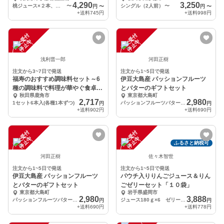
4,290
3,250
桃ジュース×２本、シロップ1本
〜
シングル（2人前）
〜
円
〜
円
〜
+送料
745円
+送料
998円
注
文
受
付
停
止
注
文
受
付
停
止
中
中
浅利晋一郎
河田正樹
注文から3~7日で発送
注文から1~5日で発送
福寿のおすすめ調味料セット～6
伊豆大島産 パッションフルーツ
種の調味料で料理が華やぐ食卓に
とバターのギフトセット
秋田県鹿角市
東京都大島町
～
2,717
2,980
1セット6本入(各種1本ずつ)
パッションフルーツバター１瓶＋パッションフルーツ６個入り
円
円
+送料
902円
+送料
690円
注
文
受
付
停
止
注
文
受
付
停
止
中
中
ふるさと納税可
河田正樹
佐々木智世
注文から1~5日で発送
注文から1~5日で発送
伊豆大島産 パッションフルーツ
パウチ入りりんごジュース＆りん
とバターのギフトセット
ごゼリーセット「１０袋」
東京都大島町
岩手県盛岡市
2,980
3,888
パッションフルーツバター１瓶＋パッションフルーツ６個入り
ジュース180ｇ×6 ゼリー110ｇ×2 120ｇ×2
円
円
+送料
690円
+送料
778円