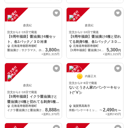
注
文
受
付
停
止
注
文
受
付
停
止
中
中
森貴紀
森貴紀
注文から1~15日で発送
注文から1~10日で発送
【9周年福袋】醤油漬け4種セッ
【9周年福袋】醤油漬け4種と切れ
ト、各2パック／３Ｄ冷凍
てる刺身5種、各1パック／３Ｄ冷
北海道寿都郡寿都町
北海道寿都郡寿都町
凍
3,800
5,300
醤油漬け：サクラマス、ホッケ、ヒラメ、寒サバ 各2パック
【9周年福袋】醤油漬け4種と切れてる刺身5種、各1パック
円
円
+送料
1,315円
+送料
1,315円
注
文
受
付
停
止
注
文
受
付
停
止
中
中
内藤正夫
注文から3~8日で発送
森貴紀
ないとうさん家のパンケーキセッ
注文から1~10日で発送
ト(*´∀`)♪
【9周年福袋】イクラ醤油漬けと
醤油漬け4種と切れてる刺身5種
北海道寿都郡寿都町
滋賀県高島市
+おまけ／3D冷凍
8,888
2,490
イクラ醤油漬けと醤油漬け4種と切れてる刺身5種+おまけ
米粉パンケーキミックス2袋＋あんミルク1個
〜
円
円
〜
+送料
1,370円
+送料
745円