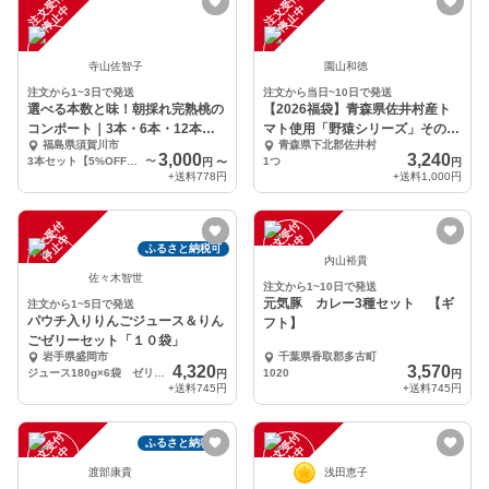
注
文
受
付
停
止
注
文
受
付
停
止
中
中
寺山佐智子
園山和徳
注文から1~3日で発送
注文から当日~10日で発送
選べる本数と味！朝採れ完熟桃の
【2026福袋】青森県佐井村産ト
コンポート｜3本・6本・12本
マト使用「野猿シリーズ」その他
福島県須賀川市
青森県下北郡佐井村
（加糖・無糖）
詰め合わせセット
3,000
3,240
3本セット【5%OFF】味の内訳は 生産者への申し送り事項 欄へ！
〜
1つ
円
〜
円
+送料
778円
+送料
1,000円
注
文
受
付
停
止
注
文
受
付
停
止
中
中
ふるさと納税可
内山裕貴
佐々木智世
注文から1~10日で発送
元気豚 カレー3種セット 【ギ
注文から1~5日で発送
パウチ入りりんごジュース＆りん
フト】
ごゼリーセット「１０袋」
岩手県盛岡市
千葉県香取郡多古町
4,320
3,570
ジュース180g×6袋 ゼリー120g×2袋 110g×2袋
1020
円
円
+送料
745円
+送料
745円
注
文
受
付
停
止
注
文
受
付
停
止
ふるさと納税可
中
中
渡部康貴
浅田恵子