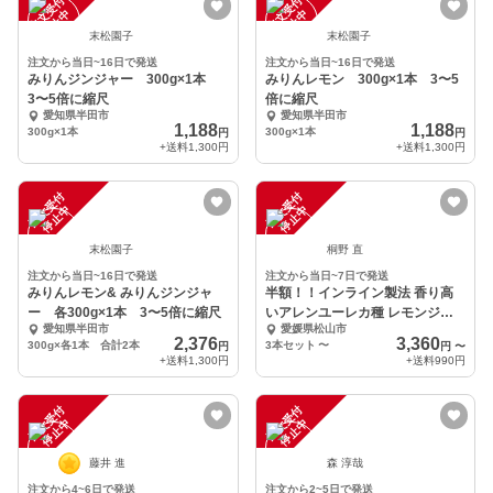
注
文
受
付
停
止
注
文
受
付
停
止
中
中
末松園子
末松園子
注文から当日~16日で発送
注文から当日~16日で発送
みりんジンジャー 300g×1本
みりんレモン 300g×1本 3〜5
3〜5倍に縮尺
倍に縮尺
愛知県半田市
愛知県半田市
1,188
1,188
300g×1本
300g×1本
円
円
+送料
1,300円
+送料
1,300円
注
文
受
付
停
止
注
文
受
付
停
止
中
中
末松園子
桐野 直
注文から当日~16日で発送
注文から当日~7日で発送
みりんレモン& みりんジンジャ
半額！！インライン製法 香り高
ー 各300g×1本 3〜5倍に縮尺
いアレンユーレカ種 レモンジュ
愛知県半田市
愛媛県松山市
ース 1L大容量
2,376
3,360
300g×各1本 合計2本
3本セット
〜
円
円
〜
+送料
1,300円
+送料
990円
注
文
受
付
停
止
注
文
受
付
停
止
中
中
藤井 進
森 淳哉
注文から4~6日で発送
注文から2~5日で発送