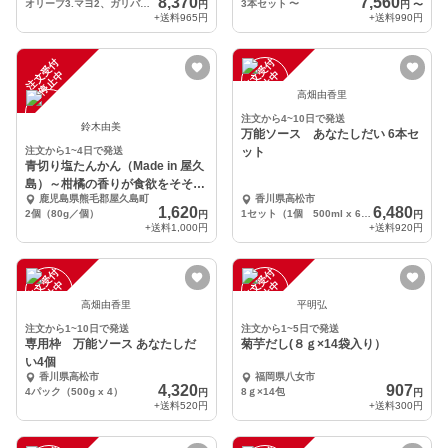
8,370
7,560
オリーブ3.マヨ2、ガリバタ4
3本セット
〜
円
円
〜
+送料
965円
+送料
990円
注
文
受
付
停
止
注
文
受
付
停
止
中
中
高畑由香里
注文から4~10日で発送
鈴木由美
万能ソース あなたしだい 6本セ
注文から1~4日で発送
ット
青切り塩たんかん（Made in 屋久
島）～柑橘の香りが食欲をそそる
鹿児島県熊毛郡屋久島町
香川県高松市
調味料～
1,620
6,480
2個（80g／個）
1セット（1個 500ml x 6 ）
円
円
+送料
1,000円
+送料
920円
注
文
受
付
停
止
注
文
受
付
停
止
中
中
高畑由香里
平明弘
注文から1~10日で発送
注文から1~5日で発送
専用枠 万能ソース あなたしだ
菊芋だし(８ｇ×14袋入り）
い4個
香川県高松市
福岡県八女市
4,320
907
4パック（500g x 4）
8ｇ×14包
円
円
+送料
520円
+送料
300円