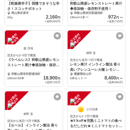
【乾燥唐辛子】我慢できそうな辛
和歌山県産レモンストレート果汁
さ！スコッチボネット
◆添加物・保存料不使用！
岡山県井原市
和歌山県有田郡湯浅町
2,160
972
20g
180ml×1本
〜
円
円
〜
+送料
360円
+送料
745円
注
文
受
付
停
止
注
文
受
付
停
止
中
中
森 淳哉
桐野 直
注文から2~5日で発送
《ラベルレス》和歌山県産レモン
注文から当日~7日で発送
レモン果汁 インライン製法 香り
ストレート果汁◆添加物・保存料
高いアレンユーレカ種 レモンジ
不使用！
和歌山県有田郡湯浅町
愛媛県松山市
ュース 1L大容量
18,900
8,400
180ml×30本
3本セット
〜
円
円
〜
+送料
745円
+送料
990円
注
文
受
付
停
止
注
文
受
付
停
止
中
中
小川浩康
桐野 直
注文から1~7日で発送
★5％off★完熟ミニトマトの食べ
注文から当日~7日で発送
【セール】 インライン製法 香り
るだしだれ★ミニトマトセットあ