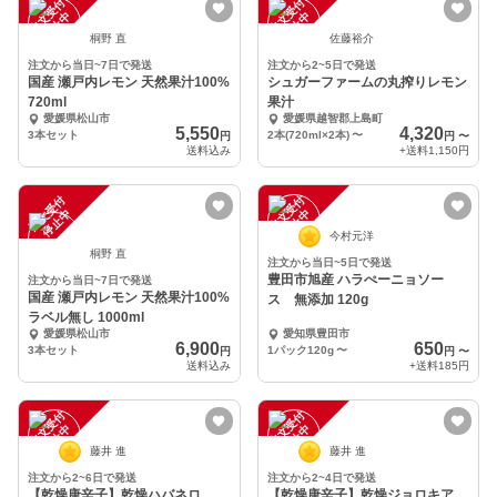
注
文
受
付
停
止
注
文
受
付
停
止
中
中
桐野 直
佐藤裕介
注文から当日~7日で発送
注文から2~5日で発送
国産 瀬戸内レモン 天然果汁100%
シュガーファームの丸搾りレモン
720ml
果汁
愛媛県松山市
愛媛県越智郡上島町
5,550
4,320
3本セット
2本(720ml×2本)
〜
円
円
〜
送料込み
+送料
1,150円
注
文
受
付
停
止
注
文
受
付
停
止
中
中
今村元洋
桐野 直
注文から当日~5日で発送
豊田市旭産 ハラぺーニョソー
注文から当日~7日で発送
国産 瀬戸内レモン 天然果汁100%
ス 無添加 120g
ラベル無し 1000ml
愛媛県松山市
愛知県豊田市
6,900
650
3本セット
1パック120g
〜
円
円
〜
送料込み
+送料
185円
注
文
受
付
停
止
注
文
受
付
停
止
中
中
藤井 進
藤井 進
注文から2~6日で発送
注文から2~4日で発送
【乾燥唐辛子】乾燥ハバネロ
【乾燥唐辛子】乾燥ジョロキア