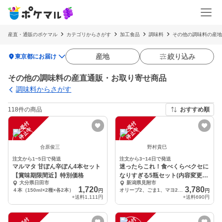
産直・通販のポケマル
カテゴリからさがす
加工食品
調味料
その他の調味料の産地
location_on
産地
絞り込み
東京都にお届け
その他の調味料の産直通販・お取り寄せ商品
調味料からさがす
118件の商品
おすすめ順
注
文
受
付
停
止
注
文
受
付
停
止
中
中
合原俊三
野村貴巳
注文から1~5日で発送
注文から3~14日で発送
マルマタ 甘ぽん辛ぽん4本セット
迷ったらこれ！食べくらべクセに
【賞味期限間近】特別価格
なりすぎる5瓶セット(内容変更可
大分県日田市
新潟県見附市
能)
1,720
3,780
４本（150ml×2種×各2本）
オリーブ2、ごま1、マヨ2の5瓶セット
円
円
+送料
1,111円
+送料
690円