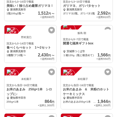
注文から3~10日で発送
注文から3~10日で発送
美味い！独り占め厳禁ガリマヨ！
ガリマヨ、ガリバタセット
新潟県見附市
新潟県見附市
1,512
2,592
1瓶100g2瓶
〜
ガリマヨ2瓶、ガリバタ1瓶
円
〜
円
+送料
690円
+送料
910円
注
文
受
付
停
止
注
文
受
付
停
止
中
中
飯島 朗
野村貴巳
注文から5~7日で発送
開運七福来ギフトbox
注文から3~14日で発送
食べくらべセット 1〜2セット
新潟県見附市
茨城県つくば市
2,430
1,566
1種類づつ3瓶
〜
１箱120g（瓶と箱含めて）
円
〜
円
+送料
690円
+送料
550円
注
文
受
付
停
止
注
文
受
付
停
止
中
中
末松園子
末松園子
注文から当日~16日で発送
注文から当日~16日で発送
お米のあまみ 250g×1本 シロ
お米のあまみ & 米粉のホット
ップに♪
ケーキミックス
愛知県半田市
愛知県半田市
864
1,944
250g×1本
お米のあまみ250g×1本 米粉のホットケーキmix200g×3
円
円
+送料
1,300円
+送料
1,300円