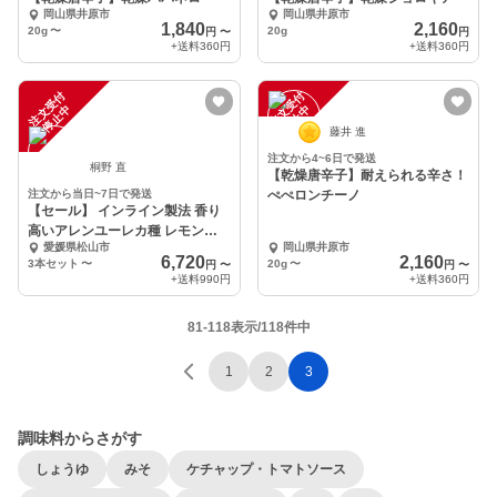
岡山県井原市
岡山県井原市
1,840
2,160
20g
〜
20g
円
〜
円
+送料
360円
+送料
360円
注
文
受
付
停
止
注
文
受
付
停
止
中
中
藤井 進
注文から4~6日で発送
桐野 直
【乾燥唐辛子】耐えられる辛さ！
注文から当日~7日で発送
ぺぺロンチーノ
【セール】 インライン製法 香り
高いアレンユーレカ種 レモンジ
愛媛県松山市
岡山県井原市
ュース 1L大容量
6,720
2,160
3本セット
〜
20g
〜
円
〜
円
〜
+送料
990円
+送料
360円
81-118表示/118件中
1
2
3
調味料からさがす
しょうゆ
みそ
ケチャップ・トマトソース