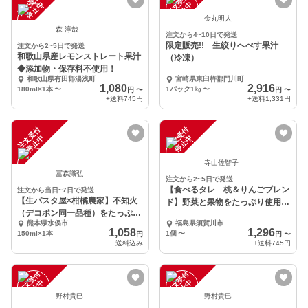
注
文
受
付
停
止
注
文
受
付
停
止
中
中
金丸明人
森 淳哉
注文から4~10日で発送
限定販売!! 生絞りへべす果汁
注文から2~5日で発送
和歌山県産レモンストレート果汁
（冷凍）
◆添加物・保存料不使用！
和歌山県有田郡湯浅町
宮崎県東臼杵郡門川町
1,080
2,916
180ml×1本
〜
1パック1㎏
〜
円
〜
円
〜
+送料
745円
+送料
1,331円
注
文
受
付
停
止
注
文
受
付
停
止
中
中
寺山佐智子
冨森識弘
注文から2~5日で発送
【食べるタレ 桃＆りんごブレン
注文から当日~7日で発送
【生パスタ屋×柑橘農家】不知火
ド】野菜と果物をたっぷり使用し
（デコポン同一品種）をたっぷり
た万能だれ
熊本県水俣市
福島県須賀川市
使ったフルーツソース
1,058
1,296
150ml×1本
1個
〜
円
円
〜
送料込み
+送料
745円
注
文
受
付
停
止
注
文
受
付
停
止
中
中
野村貴巳
野村貴巳