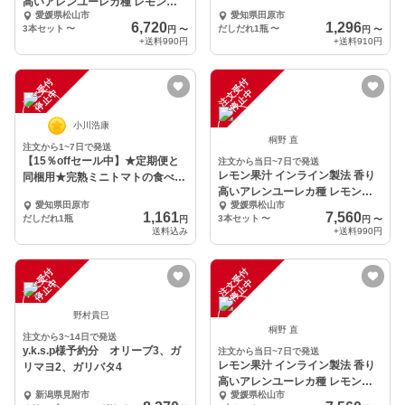
高いアレンユーレカ種 レモンジ
り
愛媛県松山市
愛知県田原市
ュース 1L大容量
6,720
1,296
3本セット
〜
だしだれ1瓶
〜
円
〜
円
〜
+送料
990円
+送料
910円
注
文
受
付
停
止
注
文
受
付
停
止
中
中
小川浩康
桐野 直
注文から1~7日で発送
【15％offセール中】★定期便と
注文から当日~7日で発送
レモン果汁 インライン製法 香り
同梱用★完熟ミニトマトの食べる
高いアレンユーレカ種 レモンジ
だしだれ★
愛知県田原市
愛媛県松山市
ュース 1L大容量
1,161
7,560
だしだれ1瓶
3本セット
〜
円
円
〜
送料込み
+送料
990円
注
文
受
付
停
止
注
文
受
付
停
止
中
中
野村貴巳
桐野 直
注文から3~14日で発送
y.k.s.p様予約分 オリーブ3、ガ
注文から当日~7日で発送
レモン果汁 インライン製法 香り
リマヨ2、ガリバタ4
高いアレンユーレカ種 レモンジ
新潟県見附市
愛媛県松山市
ュース 1L大容量