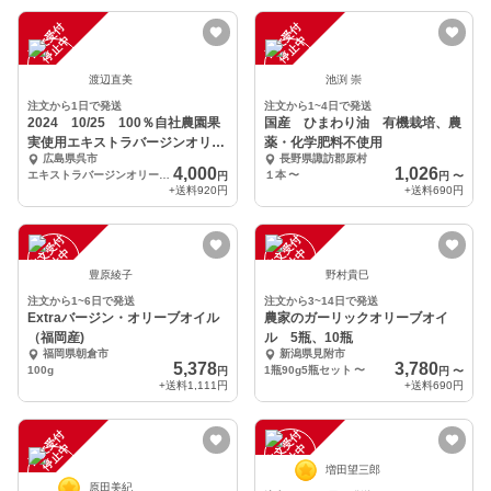
注
文
受
付
停
止
注
文
受
付
停
止
中
中
渡辺直美
池渕 崇
注文から1日で発送
注文から1~4日で発送
2024 10/25 100％自社農園果
国産 ひまわり油 有機栽培、農
実使用エキストラバージンオリー
薬・化学肥料不使用
広島県呉市
長野県諏訪郡原村
ブオイル
4,000
1,026
エキストラバージンオリーブオイル100ｍｌ
１本
〜
円
円
〜
+送料
920円
+送料
690円
注
文
受
付
停
止
注
文
受
付
停
止
中
中
豊原綾子
野村貴巳
注文から1~6日で発送
注文から3~14日で発送
Extraバージン・オリーブオイル
農家のガーリックオリーブオイ
（福岡産)
ル 5瓶、10瓶
福岡県朝倉市
新潟県見附市
5,378
3,780
100g
1瓶90g5瓶セット
〜
円
円
〜
+送料
1,111円
+送料
690円
注
文
受
付
停
止
注
文
受
付
停
止
中
中
増田望三郎
原田美紀