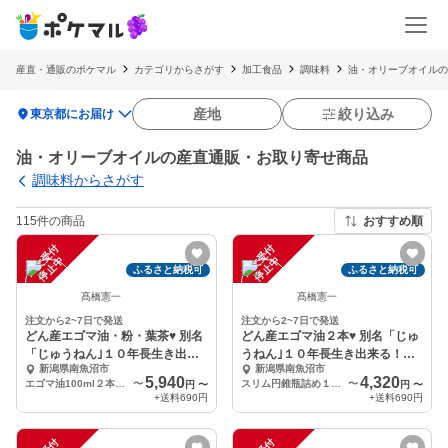
産直・通販のポケマル
カテゴリからさがす
加工食品
調味料
油・オリーブオイルの
location_on
産地
絞り込み
東京都にお届け
油・オリーブオイルの産直通販・お取り寄せ商品
調味料からさがす
115件の商品
おすすめ順
注
文
受
付
停
止
注
文
受
付
停
止
中
中
ふるさと納税可
ふるさと納税可
髙橋憲一
髙橋憲一
注文から2~7日で発送
注文から2~7日で発送
どん産エゴマ油・粉・葉茶♥ 別名
どん産エゴマ油２本♥ 別名「じゅ
「じゅうねん｣１０年長生き出来
うねん｣１０年長生き出来る！か
新潟県南魚沼市
新潟県南魚沼市
る！かも？
も？
5,940
4,320
エゴマ油100ml２本、 パウダー(粉)3袋、 葉茶2袋のセット
〜
スリム円錐瓶詰め１００mlエゴマ油２本
〜
円
〜
円
〜
+送料
690円
+送料
690円