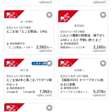
+送料
690円
+送料
690円
注
文
受
付
停
止
注
文
受
付
停
止
中
中
佐々木博紀
奥田誠志
注文から2~5日で発送
えごま油『えごま聖油』 140g
注文から1~3日で発送
にわとり農家の卵黄油 滴下ボト
ル50ｃｃ入り 平飼い卵 たまご
秋田県横手市
高知県南国市
2,592
2,160
『えごま聖油』× 1本
〜
卵黄油50ｃｃ入り1本
円
〜
円
+送料
780円
+送料
360円
注
文
受
付
停
止
注
文
受
付
停
止
ふるさと納税可
中
中
西川 真
金成健二
注文から2~3日で発送
注文から当日~3日で発送
えごま油2本と黒ごまパウダー2袋
【福袋2025】オリーブオイル他
のセット
おまけ多数
鳥取県倉吉市
静岡県沼津市
7,992
5,378
110g✖️2本 150g✖️2袋
オリーブオイル他セット
円
円
+送料
1,140円
+送料
800円
注
文
受
付
停
止
中