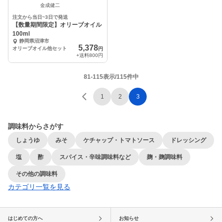
金成健二
注文から当日~3日で発送
【数量期間限定】オリーブオイル
100ml
静岡県沼津市
5,378
オリーブオイル他セット
円
+送料
800円
81-115表示/115件中
1
2
3
調味料からさがす
しょうゆ
みそ
ケチャップ・トマトソース
ドレッシング
塩
酢
スパイス・辛味調味料など
麹・麹調味料
その他の調味料
カテゴリ一覧を見る
はじめての方へ
お知らせ