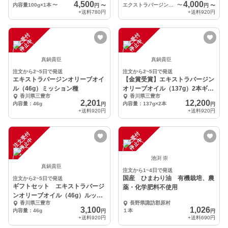
4,500
4,000
内容量100g×1本
〜
エクストラバージンオリーブオイル100ｍｌ
〜
円
〜
円
〜
+送料
780円
+送料
920円
注
文
受
付
停
止
注
文
受
付
停
止
中
中
真鍋貴臣
真鍋貴臣
注文から2~5日で発送
注文から2~5日で発送
エキストラバージンオリーブオイ
【金賞受賞】エキストラバージン
ル（46g）ミッション種
オリーブオイル（137g）2本ギフ
香川県三豊市
香川県三豊市
トセット
2,201
12,200
内容量：46g
内容量：137g×2本
円
円
+送料
920円
+送料
920円
注
文
受
付
停
止
注
文
受
付
停
止
中
中
池渕 崇
真鍋貴臣
注文から1~4日で発送
国産 ひまわり油 有機栽培、農
注文から2~5日で発送
ギフトセット エキストラバージ
薬・化学肥料不使用
ンオリーブオイル（46g）ルッカ
香川県三豊市
長野県諏訪郡原村
種とチーズスプレッ
3,100
1,026
内容量：46g
１本
円
円
+送料
920円
+送料
690円