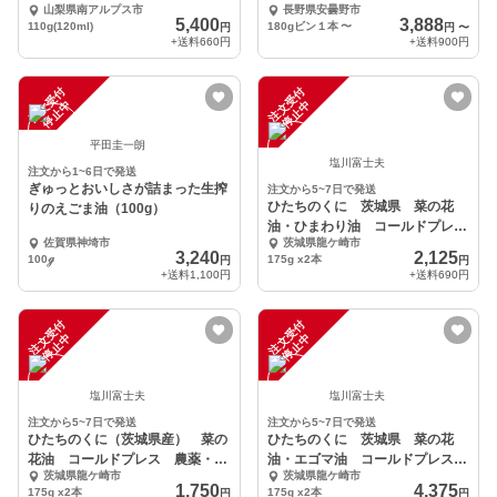
山梨県南アルプス市
長野県安曇野市
5,400
3,888
110g(120ml)
180gビン１本
〜
円
円
〜
+送料
660円
+送料
900円
注
文
受
付
停
止
注
文
受
付
停
止
中
中
平田圭一朗
塩川富士夫
注文から1~6日で発送
ぎゅっとおいしさが詰まった生搾
注文から5~7日で発送
ひたちのくに 茨城県 菜の花
りのえごま油（100g）
油・ひまわり油 コールドプレ
佐賀県神埼市
茨城県龍ケ崎市
ス 農薬・化学肥料不使用
3,240
2,125
100ℊ
175g x2本
円
円
+送料
1,100円
+送料
690円
注
文
受
付
停
止
注
文
受
付
停
止
中
中
塩川富士夫
塩川富士夫
注文から5~7日で発送
注文から5~7日で発送
ひたちのくに（茨城県産） 菜の
ひたちのくに 茨城県 菜の花
花油 コールドプレス 農薬・化
油・エゴマ油 コールドプレス
茨城県龍ケ崎市
茨城県龍ケ崎市
学肥料不使用
農薬・化学肥料不使用
1,750
4,375
175g x2本
175g x2本
円
円