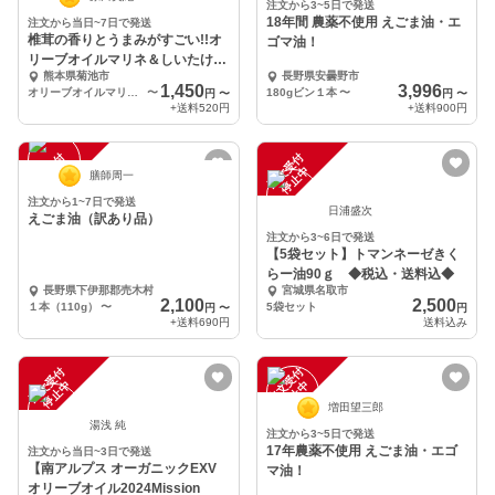
注文から3~5日で発送
18年間 農薬不使用 えごま油・エ
注文から当日~7日で発送
椎茸の香りとうまみがすごい!!オ
ゴマ油！
リーブオイルマリネ＆しいたけデ
熊本県菊池市
長野県安曇野市
ュクセル
1,450
3,996
オリーブオイルマリネ原木椎茸＆しいたけデュクセル 各１本
〜
180gビン１本
〜
円
〜
円
〜
+送料
520円
+送料
900円
注
文
受
付
停
止
注
文
受
付
停
止
中
中
膳師周一
注文から1~7日で発送
日浦盛次
えごま油（訳あり品）
注文から3~6日で発送
【5袋セット】トマンネーゼきく
らー油90ｇ ◆税込・送料込◆
長野県下伊那郡売木村
宮城県名取市
2,100
2,500
１本（110g）
〜
5袋セット
円
〜
円
+送料
690円
送料込み
注
文
受
付
停
止
注
文
受
付
停
止
中
中
増田望三郎
湯浅 純
注文から3~5日で発送
17年農薬不使用 えごま油・エゴ
注文から当日~3日で発送
【南アルプス オーガニックEXV
マ油！
オリーブオイル2024Mission