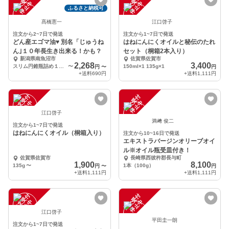
注
文
受
付
停
止
注
文
受
付
停
止
中
中
ふるさと納税可
髙橋憲一
江口啓子
注文から2~7日で発送
注文から1~7日で発送
どん産エゴマ油♥ 別名「じゅうね
はねにんにくオイルと秘伝のたれ
ん｣１０年長生き出来る！かも？
セット（桐箱2本入り）
新潟県南魚沼市
佐賀県佐賀市
2,268
3,400
スリム円錐瓶詰め１００mlエゴマ油
〜
150ml×1 135g×1
円
〜
円
+送料
690円
+送料
1,111円
注
文
受
付
停
止
注
文
受
付
停
止
中
中
江口啓子
満﨑 俊二
注文から1~7日で発送
はねにんにくオイル（桐箱入り）
注文から10~16日で発送
エキストラバージンオリーブオイ
ル※オイル瓶受皿付き！
佐賀県佐賀市
長崎県西彼杵郡長与町
1,900
8,100
135g
〜
1本（100g）
円
〜
円
+送料
1,111円
+送料
1,111円
注
文
受
付
停
止
注
文
受
付
停
止
中
中
江口啓子
平田圭一朗
注文から1~7日で発送