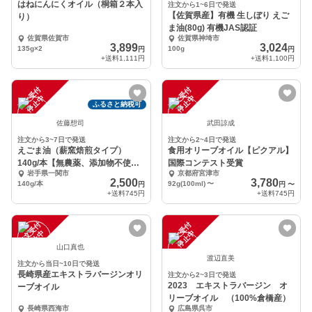
はねにんにくオイル（桐箱２本入
注文から1~6日で発送
【佐賀県産】有機 生しぼり えご
り）
ま油(80g) 有機JAS認証
佐賀県佐賀市
佐賀県神埼市
3,899
3,024
135g×2
100g
円
円
+送料
1,111円
+送料
1,100円
注
文
受
付
停
止
注
文
受
付
停
止
中
中
ふるさと納税可
佐藤想司
武田諒成
注文から3~7日で発送
注文から2~4日で発送
えごま油（薪窯焙煎タイプ）
食用オリーブオイル【ピクアル】
140g/本【無農薬、添加物不使
国際コンテスト受賞
岩手県一関市
京都府宮津市
用】
2,500
3,780
140g/本
92g(100ml)
〜
円
円
〜
+送料
745円
+送料
745円
注
文
受
付
停
止
注
文
受
付
停
止
中
中
山口真也
渡辺直美
注文から当日~10日で発送
長崎県産エキストラバージンオリ
注文から2~3日で発送
2023 エキストラバージン オ
ーブオイル
リーブオイル （100%倉橋産）
長崎県西海市
広島県呉市