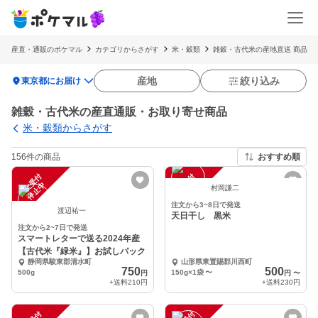
産直・通販のポケマル
カテゴリからさがす
米・穀類
雑穀・古代米の産地直送 商品
location_on
産地
絞り込み
東京都にお届け
雑穀・古代米の産直通販・お取り寄せ商品
米・穀類からさがす
156件の商品
おすすめ順
注
文
受
付
停
止
注
文
受
付
停
止
中
中
村岡謙二
注文から3~8日で発送
渡辺祐一
天日干し 黒米
注文から2~7日で発送
スマートレターで送る2024年産
【古代米『緑米』】お試しパック
静岡県駿東郡清水町
山形県東置賜郡川西町
750
500
500g
150g×1袋
〜
円
円
〜
+送料
210円
+送料
230円