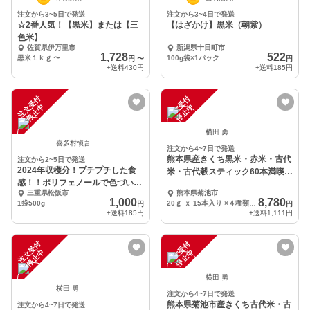
注文から3~5日で発送
注文から3~4日で発送
☆2番人気！【黒米】または【三
【はざかけ】黒米（朝紫）
色米】
佐賀県伊万里市
新潟県十日町市
1,728
522
黒米１ｋｇ
〜
100g袋×1パック
円
〜
円
+送料
430円
+送料
185円
注
文
受
付
停
止
注
文
受
付
停
止
中
中
横田 勇
喜多村愼吾
注文から4~7日で発送
熊本県産きくち黒米・赤米・古代
注文から2~5日で発送
2024年収穫分！プチプチした食
米・古代穀スティック60本満喫セ
感！！ポリフェノールで色づいた
ットＢＯＸ
三重県松阪市
熊本県菊池市
紫のもち麦 玄麦
1,000
8,780
1袋500g
20ｇ ｘ 15本入り ×４種類(計60本）
円
円
+送料
185円
+送料
1,111円
注
文
受
付
停
止
注
文
受
付
停
止
中
中
横田 勇
横田 勇
注文から4~7日で発送
熊本県菊池市産きくち古代米・古
注文から4~7日で発送