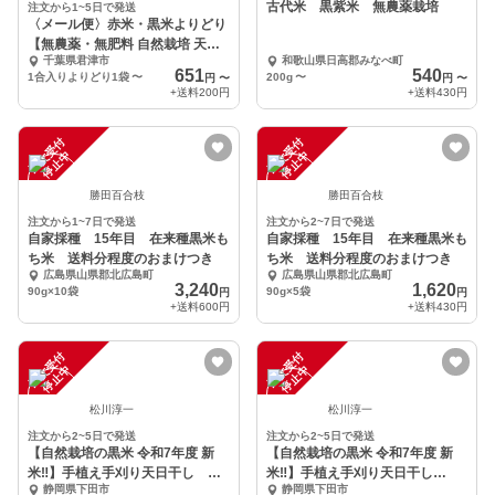
古代米 黒紫米 無農薬栽培
注文から1~5日で発送
〈メール便〉赤米・黒米よりどり
【無農薬・無肥料 自然栽培 天日
千葉県君津市
和歌山県日高郡みなべ町
干し】
651
540
1合入りよりどり1袋
〜
200g
〜
円
〜
円
〜
+送料
200円
+送料
430円
注
文
受
付
停
止
注
文
受
付
停
止
中
中
勝田百合枝
勝田百合枝
注文から1~7日で発送
注文から2~7日で発送
自家採種 15年目 在来種黒米も
自家採種 15年目 在来種黒米も
ち米 送料分程度のおまけつき
ち米 送料分程度のおまけつき
広島県山県郡北広島町
広島県山県郡北広島町
3,240
1,620
90g×10袋
90g×5袋
円
円
+送料
600円
+送料
430円
注
文
受
付
停
止
注
文
受
付
停
止
中
中
松川淳一
松川淳一
注文から2~5日で発送
注文から2~5日で発送
【自然栽培の黒米 令和7年度 新
【自然栽培の黒米 令和7年度 新
米‼️】手植え手刈り天日干し
米‼️】手植え手刈り天日干し
静岡県下田市
静岡県下田市
300g×1袋
300g×2袋