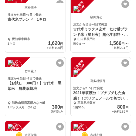
注
文
受
付
停
止
注
文
受
付
停
止
中
中
末松園子
注文から当日~8日で発送
槇田貴公
古代米ブレンド 1キロ
注文から当日~4日で発送
古代米ミックス玄米 たけ爺ブラ
ンド米（星月夜）無化学肥料・無
愛知県半田市
山口県長門市
農薬栽培
1,620
1,566
1キロ
500ｇ
〜
円
円
〜
+送料
100円
+送料
224円
注
文
受
付
停
止
注
文
受
付
停
止
中
中
竹中花子
注文から当日~7日で発送
喜多村愼吾
【お試し！300円！】古代米 黒
紫米 無農薬栽培
注文から2~5日で発送
2021年収穫分！プチプチした食
感！！ポリフェノールで色づいた
和歌山県日高郡みなべ町
三重県松阪市
紫のもち麦 玄麦
300
800
1パック入り (50ｇ)
1袋500g
円
円
送料込み
+送料
185円
注
文
受
付
停
止
注
文
受
付
停
止
中
中
木須栄作
吉村志織