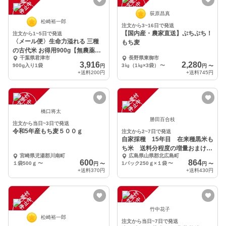
注
文
受
付
停
止
注
文
受
付
停
止
中
中
荻原昌真
松崎裕一郎
注文から3~16日で発送
【国内産・農家直送】ぷちぷち！
注文から1~5日で発送
〈メール便〉生命力溢れる 三種
もち麦
の古代米 お得用900g【無農薬・
千葉県君津市
長野県東御市
無肥料】
3,916
2,280
900g入り1袋
3㎏（1㎏×3袋）
〜
円
円
〜
+送料
200円
+送料
745円
注
文
受
付
停
止
注
文
受
付
停
止
中
中
橋口将太
勝田百合枝
注文から当日~3日で発送
令和5年産もち麦５００ｇ
注文から2~7日で発送
自家採種 15年目 在来種黒米も
ち米 送料分程度の増量おまけつ
宮崎県児湯郡川南町
広島県山県郡北広島町
き
600
864
１袋500ｇ
〜
1パック250ｇ×１袋
〜
円
〜
円
〜
+送料
370円
+送料
430円
注
文
受
付
停
止
注
文
受
付
停
止
中
中
竹中花子
松崎裕一郎
注文から当日~7日で発送