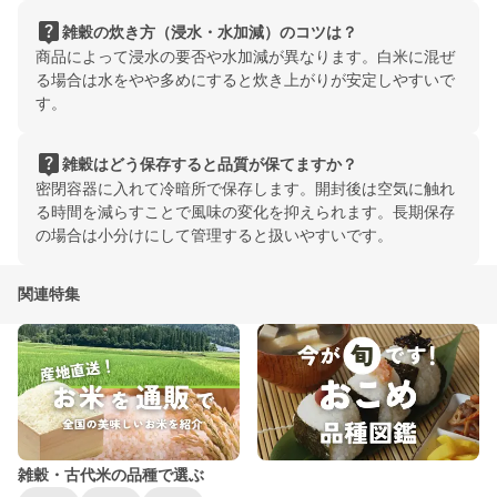
live_help
雑穀の炊き方（浸水・水加減）のコツは？
商品によって浸水の要否や水加減が異なります。白米に混ぜ
る場合は水をやや多めにすると炊き上がりが安定しやすいで
す。
live_help
雑穀はどう保存すると品質が保てますか？
密閉容器に入れて冷暗所で保存します。開封後は空気に触れ
る時間を減らすことで風味の変化を抑えられます。長期保存
の場合は小分けにして管理すると扱いやすいです。
関連特集
雑穀・古代米の品種で選ぶ