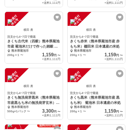
+送料
1,111円
+送料
1,111円
注
文
受
付
停
止
注
文
受
付
停
止
中
中
横田 勇
横田 勇
注文から4~7日で発送
注文から4~7日で発送
きくち古代米（四穀）熊本県菊池
きくち赤米（熊本県菊池市産 赤
市産 菊池米だけで作った雑穀 棚
もち米）棚田米 日本遺産の米処
熊本県菊池市
熊本県菊池市
田米
1,159
1,159
200g ×１
〜
200g ×１
〜
円
〜
円
〜
+送料
1,111円
+送料
1,111円
注
文
受
付
停
止
注
文
受
付
停
止
中
中
横田 勇
横田 勇
注文から4~7日で発送
注文から4~7日で発送
きくち無洗発芽黒米（熊本県菊池
きくち黒米（熊本県菊池市産 黒
市産黒もち米の無洗発芽玄米）菊
もち米) 菊池米 日本遺産の米処
熊本県菊池市
熊本県菊池市
池一族
3,300
1,159
500g×1パック
〜
200g ×１
〜
円
〜
円
〜
+送料
1,111円
+送料
1,111円
送料300円割引