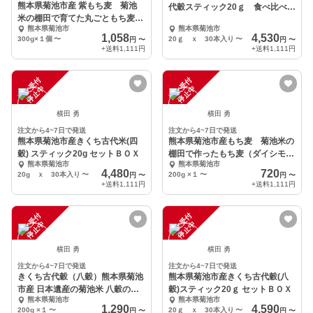
熊本県菊池市産 紫もち麦 菊池
代穀スティック20ｇ 食べ比べＢ
米の棚田で育てた丸ごともち麦
ＯＸ
熊本県菊池市
熊本県菊池市
（ダイシモチ）
1,058
4,530
300g×１個
〜
20ｇ ｘ 30本入り
〜
円
〜
円
〜
+送料
1,111円
+送料
1,111円
注
文
受
付
停
止
注
文
受
付
停
止
中
中
横田 勇
横田 勇
注文から4~7日で発送
注文から4~7日で発送
熊本県菊池市産きくち古代米(四
熊本県菊池市産もち麦 菊池米の
穀) スティック20g セットＢＯＸ
棚田で作ったもち麦（ダイシモ
熊本県菊池市
熊本県菊池市
チ）
4,480
720
20g ｘ 30本入り
〜
200g ×１
〜
円
〜
円
〜
+送料
1,111円
+送料
1,111円
注
文
受
付
停
止
注
文
受
付
停
止
中
中
横田 勇
横田 勇
注文から4~7日で発送
注文から4~7日で発送
きくち古代穀（八穀）熊本県菊池
熊本県菊池市産きくち古代穀(八
市産 日本遺産の菊池米 八穀の恵
穀)スティック20ｇ セットＢＯＸ
熊本県菊池市
熊本県菊池市
み全部入り
1,290
4,590
200g ×１
〜
20ｇ ｘ 30本入り
〜
円
〜
円
〜