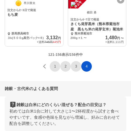
注
文
受
付
停
止
注
文
受
付
停
止
中
中
早川章夫
注文から2~3日で発送
横田 勇
もち麦
注文から4~7日で発送
きくち発芽黒米（熊本県菊池市
産 黒もち米の発芽玄米）菊池米
群馬県高崎市
熊本県菊池市
3,132
1,480
３k(５００g真空パック×６)
200g ×１
〜
円
円
〜
+送料
745円
445円
+送料
1,111円
121-156表示/156件中
1
2
3
4
雑穀・古代米のよくある質問
live_help
雑穀は白米にどのくらい混ぜる？配合の目安は？
初めては白米1合に対して大さじ1〜2杯程度から試すと食べ
やすいです。食感や色味を見ながら増減し、好みに合わせて
配合を調整してください。