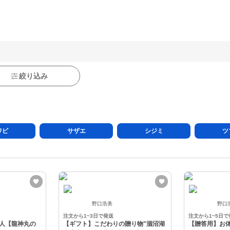
絞り込み
ワビ
サザエ
シジミ
ツ
野口浩美
野口
注文から1~3日で発送
注文から1~5日で
人【龍神丸の
【ギフト】こだわりの贈り物"涸沼湖
【贈答用】お