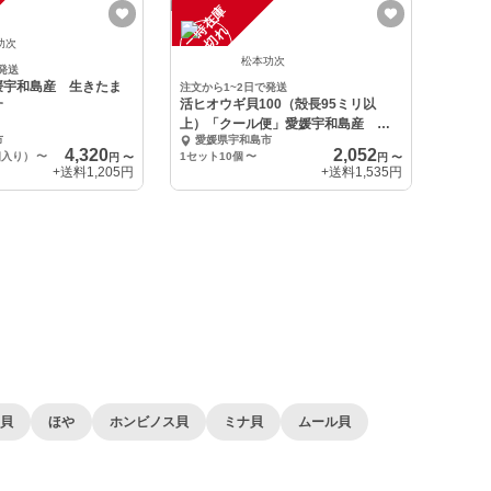
一
在
庫
切
時
れ
功次
松本功次
発送
媛宇和島産 生きたま
注文から1~2日で発送
活ヒオウギ貝100（殻長95ミリ以
す
上）「クール便」愛媛宇和島産 生
市
愛媛県宇和島市
きたままお届け
4,320
2,052
個入り）
〜
1セット10個
〜
円
〜
円
〜
+送料
1,205円
+送料
1,535円
貝
ほや
ホンビノス貝
ミナ貝
ムール貝