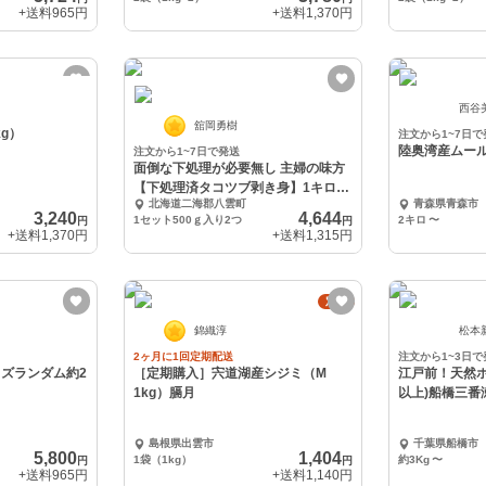
+送料
965円
+送料
1,370円
西谷
舘岡勇樹
g）
注文から1~7日で
陸奥湾産ムー
注文から1~7日で発送
面倒な下処理が必要無し 主婦の味方
【下処理済タコツブ剥き身】1キロ入
北海道二海郡八雲町
青森県青森市
り
3,240
4,644
1セット500ｇ入り2つ
2キロ
〜
円
円
+送料
1,370円
+送料
1,315円
定期
錦織淳
松本
2ヶ月に1回定期配送
注文から1~3日で
ズランダム約2
［定期購入］宍道湖産シジミ（M
江戸前！天然ホ
1kg）膈月
以上)船橋三番
島根県出雲市
千葉県船橋市
5,800
1,404
1袋（1kg）
約3Kg
〜
円
円
+送料
965円
+送料
1,140円