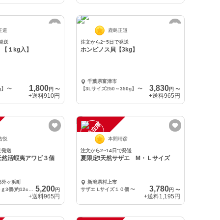
正道
鹿島正道
発送
注文から2~5日で発送
【１kg入】
ホンビノス貝【3kg】
千葉県富津市
1,800
3,830
g】
〜
【3Lサイズ250～350g】
〜
円
〜
円
〜
+送料
910円
+送料
965円
一
在
庫
切
時
れ
佑悦
本間晴彦
で発送
注文から2~14日で発送
天然活蝦夷アワビ３個
夏限定❗️天然サザエ M・Ｌサイズ
郡外ヶ浜町
新潟県村上市
5,200
3,780
1箱に150ｇ～200ｇ3個(約12cm～15cm)
サザエ Lサイズ１０個
〜
円
円
〜
+送料
965円
+送料
1,195円