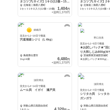
タコツブLサイズ】1キロ(12個～15個
タコツブLサイズ】2キロ
北海道二海郡八雲町
北海道二海郡八雲町
入り)
入り)
1,404
1セット1キロ入り(12個～15個)
1セット2キロ入り(24個～3
円
+送料
1,370円
錦織淳
注文から1~10日で発送
野口浩美
宍道湖産シジミ（L 4kg）
注文から1~5日で発送
★お試しパック★"活
り大和しじみ800g(Ｍ
島根県出雲市
茨城県東茨城郡茨城町
6,480
1kg×4袋
★お試しパック★900g(Ｍサイズ900g 1ネット)
円
+送料
1,370円
濵田博光
濵田博光
注文から2~14日で発送
ムール貝 イガイ 瀬戸貝
注文から2~7日で発送
シリタカ貝 シッタ
ガンガラ
和歌山県日高郡由良町
和歌山県日高郡由良町
4,320
1キロ
〜
1キロ
円
〜