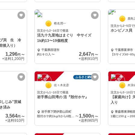
鹿島
椎名潤一
注文から2~5日で
ホンビノス貝 
注文から2~16日で発送
活九十九里地はまぐり 中サイズ
ブ貝 生 冷
1k約13〜19個程度
個前後入り）
千葉県匝瑳市
千葉県富津市
1,296
2,647
約1キロ入
〜
【Sサイズ40~85
円
〜
円
〜
+送料
1,200円
+送料
910円
一
在
庫
切
一
在
庫
切
ふるさと納税可
時
れ
時
れ
佐々木友彦
木浪
注文から1~10日で発送
注文から5~10日
岩手県山田湾の 活『殻付ホヤ』
【家庭向け】
和しじみ"茨城
入り
き済み
岩手県下閉伊郡山田町
青森県東津軽
3,564
1,500
殻付ホヤ約1kg/3から6粒/ふぞろいです
〜
円
〜
円
〜
+送料
910円
+送料
965円