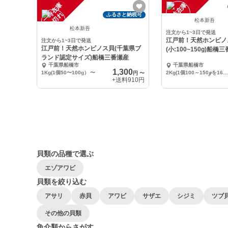
一
在
庫
切
一
在
庫
切
時
れ
時
れ
ふるさと納税可
松本新吾
松本新吾
注文から1~3日で発送
江戸前！天然ホンビノ
注文から1~3日で発送
江戸前！天然ホンビノス貝(千葉県ブ
(小:100~150g)船橋
ランド認定サイズ)船橋三番瀬産
千葉県船橋市
千葉県船橋市
1,300
1Kg(1個50〜100g）
〜
2Kg(1個100～150ℊを16～20個）
円
〜
+送料
910円
貝類の品種で選ぶ
エゾアワビ
貝類を絞り込む
アサリ
赤貝
アワビ
サザエ
シジミ
ツブ
その他の貝類
魚介類からさがす