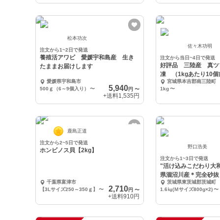
松本功次
佐々木功明
注文から1~2日で発送
養殖活アワビ 愛媛宇和島産 生き
注文から当日~4日で発送
好評品 三陸産 真ツ
たままお届けします
凍 （1kgあたり10
愛媛県宇和島市
宮城県本吉郡南三陸町
5,940
500ｇ（6～9個入り）
〜
1kg
〜
円
〜
+送料
1,535円
鹿島正道
注文から2~5日で発送
野口浩美
ホンビノス貝【2kg】
注文から1~3日で発送
"活け込みこだわり大
県涸沼川産＊完全砂抜
千葉県富津市
茨城県東茨城郡茨城町
2,710
【3Lサイズ250～350ｇ】
〜
1.6㎏(Ｍサイズ800g×2)
〜
円
〜
+送料
910円