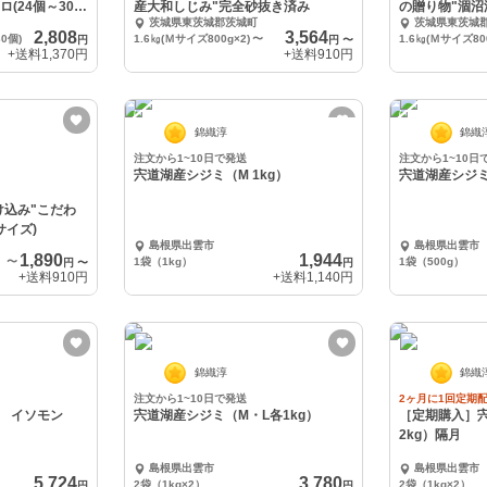
(24個～30個
産大和しじみ"完全砂抜き済み
の贈り物"涸沼
茨城県東茨城郡茨城町
茨城県東茨城
砂抜き済み
2,808
3,564
0個)
1.6㎏(Ｍサイズ800g×2)
〜
1.6㎏(Ｍサイズ800
円
円
〜
+送料
1,370円
+送料
910円
錦織淳
錦織
注文から1~10日で発送
注文から1~10日
宍道湖産シジミ（M 1kg）
宍道湖産シジミ（
け込み"こだわ
サイズ)
島根県出雲市
島根県出雲市
1,890
1,944
〜
1袋（1kg）
1袋（500g）
円
〜
円
+送料
910円
+送料
1,140円
錦織淳
錦織
注文から1~10日で発送
2ヶ月に1回定期
カ イソモン
宍道湖産シジミ（M・L各1kg）
［定期購入］
2kg）隔月
島根県出雲市
島根県出雲市
5,724
3,780
2袋（1kg×2）
2袋（1kg×2）
円
円