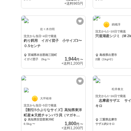
+送料
965円
錦織淳
佐々木功明
注文から1~10日で発送
宍道湖産シジミ（M 2k
注文から当日~4日で発送
釣り餌用 イガイ団子 小サイズ3〜
０.5センチ
宮城県本吉郡南三陸町
島根県出雲市
1,944
イガイ団子 2kg
〜
2袋（1kg×2）
円
〜
+送料
1,200円
松井奏太
注文から1~16日で発送
大坪裕幸
志摩産サザエ サイ
注文から当日~5日で発送
キロ
【割引‼小ぶりなサイズ】高知県東洋
町産★天然チャンバラ貝（マガキガ
高知県安芸郡東洋町
三重県志摩市
イ） クール便
1,800
0.5kg
〜
サザエ約2キロ
円
〜
+送料
1,200円