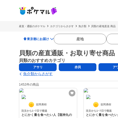
産直・通販のポケマル
カテゴリからさがす
魚介類
貝類の産地直送 商品
location_on
産地
東京都にお届け
貝類の産直通販・お取り寄せ商品
貝類のおすすめカテゴリ
アサリ
赤貝
ア
魚介類からさがす
1452件の商品
舘岡勇樹
舘岡勇樹
注文から1~7日で発送
注文から1~7日で発送
とにかく量を食べたい人【龍神丸の
とにかく量を食べたい