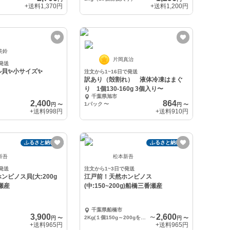
+送料
1,370円
+送料
1,200円
美鈴
片岡真治
発送
ル貝✨小サイズ✨
注文から1~16日で発送
訳あり（殻割れ） 液体冷凍はまぐ
り 1個130-160g 3個入り〜
千葉県旭市
2,400
864
1パック
〜
円
〜
円
〜
+送料
998円
+送料
910円
ふるさと納税可
ふるさと納税可
新吾
松本新吾
発送
注文から1~3日で発送
ンビノス貝(大:200g
江戸前！天然ホンビノス
瀬産
(中:150~200g)船橋三番瀬産
千葉県船橋市
3,900
2,600
2Kg(１個150g～200gを13個前後）
〜
円
〜
円
〜
+送料
965円
+送料
965円