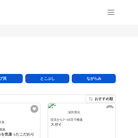
ブ貝
とこぶし
ながらみ
おすすめ順
濵田博光
注文から7~16日で発送
浩美
スガイ
発送
体を気遣ったこだわり