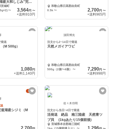
湖産大和しじみ"完全
郡茨城町
和歌山県日高郡由良町
3,564
2,700
g×2)
〜
0.5k
〜
円
〜
円
〜
+送料
910円
+送料
965円
淳
濵田博光
で発送
注文から2~14日で発送
M 500g）
天然メガイアワビ
和歌山県日高郡由良町
1,080
7,290
500g（2個〜4個）
〜
円
円
〜
+送料
1,140円
+送料
998円
定期
淳
佐々木功明
配送
宍道湖産シジミ（M
注文から当日~4日で発送
活発送 絶品 南三陸産 天然青ツ
ブ貝 (1kgあたり15個前後)
宮城県本吉郡南三陸町
2,700
1,296
1kg（15個前後入り）
〜
円
円
〜