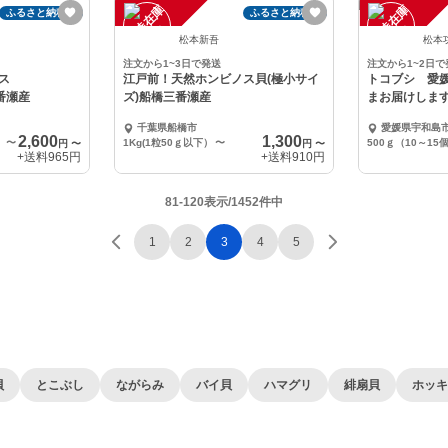
一
在
庫
切
一
在
庫
切
ふるさと納税可
ふるさと納税可
時
れ
時
れ
松本新吾
松本
注文から1~3日で発送
注文から1~2日で
ス
江戸前！天然ホンビノス貝(極小サイ
トコブシ 愛
三番瀬産
ズ)船橋三番瀬産
まお届けしま
千葉県船橋市
愛媛県宇和島
2,600
1,300
〜
1Kg(1粒50ｇ以下）
〜
500ｇ（10～15
円
〜
円
〜
+送料
965円
+送料
910円
81-120表示/1452件中
1
2
3
4
5
貝
とこぶし
ながらみ
バイ貝
ハマグリ
緋扇貝
ホッキ