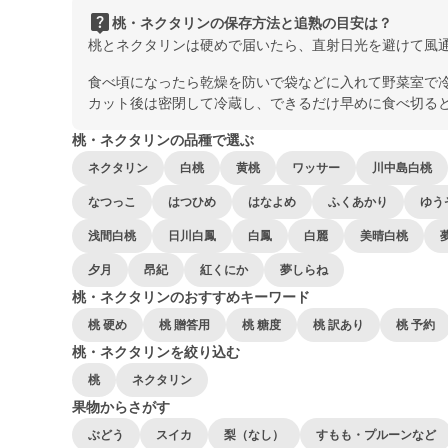
live_help
桃・ネクタリンの保存方法と追熟の目安は？
桃とネクタリンは硬めで届いたら、直射日光を避けて風
食べ頃になったら乾燥を防いで袋などに入れて野菜室で
カット後は密閉して冷蔵し、できるだけ早めに食べ切る
桃・ネクタリンの品種で選ぶ
ネクタリン
白桃
黄桃
ワッサー
川中島白桃
なつっこ
はつひめ
はなよめ
ふくあかり
ゆう
浅間白桃
日川白鳳
白鳳
白麗
美晴白桃
夕月
昂紀
紅くにか
夢しらね
桃・ネクタリンのおすすめキーワード
桃 硬め
桃 贈答用
桃 糖度
桃 訳あり
桃 予約
桃・ネクタリンを絞り込む
桃
ネクタリン
果物からさがす
ぶどう
スイカ
梨（なし）
すもも・プルーンなど