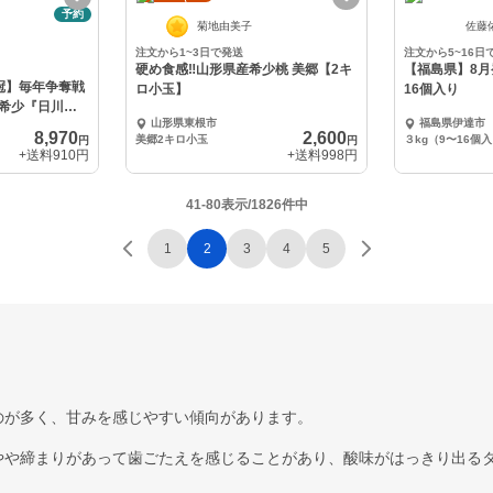
予約
菊地由美子
佐藤
注文から1~3日で発送
注文から5~16日
硬め食感‼️山形県産希少桃 美郷【2キ
【福島県】8月
冠】毎年争奪戦
ロ小玉】
16個入り
希少『日川白
山形県東根市
福島県伊達市
8,970
2,600
美郷2キロ小玉
３kg（9〜16個
円
円
+送料
910円
+送料
998円
41-80表示/1826件中
1
2
3
4
5
のが多く、甘みを感じやすい傾向があります。
やや締まりがあって歯ごたえを感じることがあり、酸味がはっきり出る