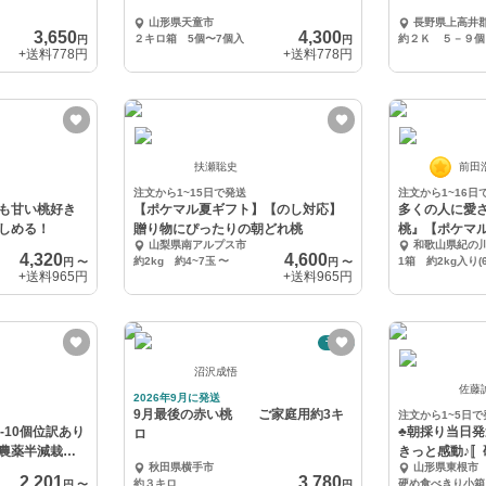
山形県天童市
長野県上高井
3,650
4,300
２キロ箱 5個〜7個入
約２Ｋ ５－９個
円
円
+送料
778円
+送料
778円
扶瀬聡史
前田
注文から1~15日で発送
注文から1~16日
も甘い桃好き
【ポケマル夏ギフト】【のし対応】
多くの人に愛
しめる！
贈り物にぴったりの朝どれ桃
桃』【ポケマ
山梨県南アルプス市
和歌山県紀の
4,320
4,600
約2kg 約4~7玉
〜
円
〜
円
〜
+送料
965円
+送料
965円
予約
沼沢成悟
佐藤
2026年9月に発送
9月最後の赤い桃 ご家庭用約3キ
注文から1~5日で
-10個位訳あり
♣朝採り当日
ロ
農薬半減栽培
きっと感動♪
秋田県横手市
山形県東根市
せ〛
2,201
3,780
約３キロ
硬め食べきり小箱 1
円
〜
円