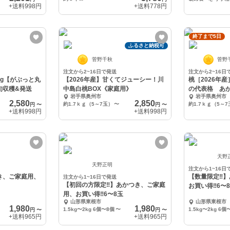
+送料
998円
+送料
778円
終了まで5日
ふるさと納税可
菅野千秋
菅野
注文から2~16日で発送
注文から2~16日
kg【がぶっと丸
【2026年産】甘くてジューシー！川
桃［2026年
旬収穫&発送
中島白桃BOX《家庭用》
の代表格 あか
岩手県奥州市
岩手県奥州市
2,580
2,850
約1.7ｋｇ（5～7玉）
〜
約1.7ｋｇ（5～
円
〜
円
〜
+送料
998円
+送料
998円
天野
天野正明
注文から1~16日
き、ご家庭用、
【数量限定‼︎
注文から1~16日で発送
【初回の方限定‼︎】あかつき、ご家庭
お買い得‼︎6〜
用、お買い得‼︎6〜8玉
山形県東根市
山形県東根市
1,980
1,980
1.5kg〜2kg 6個〜8個
〜
1.5kg〜2kg 6個
円
〜
円
〜
+送料
965円
+送料
965円