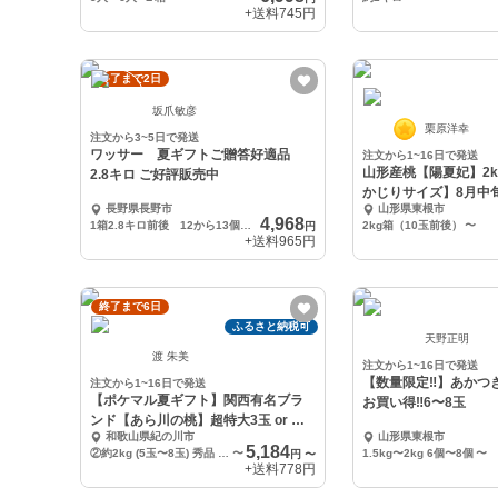
+送料
745円
終了まで2日
坂爪敏彦
栗原洋幸
注文から3~5日で発送
ワッサー 夏ギフトご贈答好適品
注文から1~16日で発送
山形産桃【陽夏妃】2
2.8キロ ご好評販売中
かじりサイズ】8月中
長野県長野市
山形県東根市
4,968
1箱2.8キロ前後 12から13個入り
2kg箱（10玉前後）
〜
円
+送料
965円
終了まで6日
ふるさと納税可
天野正明
渡 朱美
注文から1~16日で発送
【数量限定‼︎】あかつ
注文から1~16日で発送
【ポケマル夏ギフト】関西有名ブラ
お買い得‼︎6〜8玉
ンド【あら川の桃】超特大3玉 or 約
和歌山県紀の川市
山形県東根市
2kg
5,184
②約2kg (5玉〜8玉) 秀品 贈答用 or ご家庭用
〜
1.5kg〜2kg 6個〜8個
〜
円
〜
+送料
778円