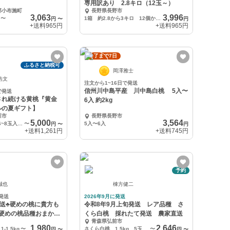
専用訳あり 2.8キロ（12玉～）
郡小布施町
長野県長野市
3,063
3,996
〜
1箱 約2.8から3キロ 12個から15個入り
円
〜
円
+送料
965円
+送料
965円
終了まで7日
ふるさと納税可
岡澤雅士
浩文
注文から1~16日で発送
信州川中島平産 川中島白桃 5入〜
で発送
され続ける黄桃『黄金
6入 約2kg
ルの夏ギフト】
川市
長野県長野市
5,000
3,564
1箱 約2kg入り(6~8玉入り)
〜
5入〜6入
円
〜
円
+送料
1,261円
+送料
745円
予約
誠也
棟方健二
発送
2026年9月に発送
発送♣硬めの桃に貴方も
令和8年9月上旬発送 レア品種 さ
〚硬めの桃品種おまか
くら白桃 採れたて発送 農家直送
青森県弘前市
1,980
2,646
-1.5kg
〜
さくら白桃 1.5kg 5玉前後
〜
円
〜
円
〜