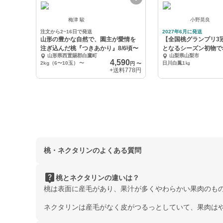
梅津 駿
小野晃良
注文から2~16日で発送
2027年6月に発送
山形の豊かな自然で、園主が愛情を
【全国桃グランプリ3
注ぎ込んだ桃『つきあかり』8/6頃〜
となるシーズン初物で
山形県西置賜郡白鷹町
山梨県山梨市
鳳』約1キロ
4,590
2kg（6〜10玉）
〜
日川白鳳1㎏
円
〜
+送料
778円
桃・ネクタリンのよくある質問
live_help
桃とネクタリンの違いは？
桃は表面に産毛があり、果汁が多くやわらかい果肉のも
ネクタリンは産毛がなく皮がつるっとしていて、果肉は