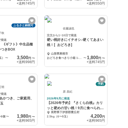
+送料
745円
+送料
550円
ふるさと納税可
佐藤誠也
千秋
注文から1~10日で発送
硬い桃好きにイチオシ♪硬くてあまい
で発送
産］《ギフト》中生品種
桃！〚おどろき〛
つきBOX
山形県東根市
3,500
1,800
7玉）
〜
おどろき食べきり小箱 1-1.5kg
〜
円
〜
円
〜
+送料
998円
+送料
745円
予約
正明
原 昌紀
で発送
】あかつき、ご家庭用、
2026年9月に発送
【2026年予約】『さくら白桃』カリ
8玉
ッと硬めの甘い桃！9月に食べられる
長野県下伊那郡豊丘村
希少品種
1,980
4,200
〜8個
〜
2.5kg（6〜9玉）
円
〜
円
+送料
965円
+送料
965円