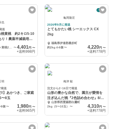
予約
亀岡隆宏
辰也
2026年9月に発送
とてもかたい桃 シーエックス CX
発送
桃黄桃 約2キロ5-10
2kg
あり！農薬半減栽培で
福島県伊達郡桑折町
4,401
4,220
セット白桃2キロ＋黄桃2キロ
〜
約2kg 4-6個
〜
円
〜
円
〜
+送料
998円
+送料
778円
正明
梅津 駿
で発送
注文から2~16日で発送
‼︎】あかつき、ご家庭
山形の豊かな自然で、園主が愛情を
6〜8玉
注ぎ込んだ桃『2色詰め合わせ』8/6
山形県西置賜郡白鷹町
頃〜
1,980
4,310
〜8個
〜
2kg（5〜10玉）
〜
円
〜
円
〜
+送料
965円
+送料
778円