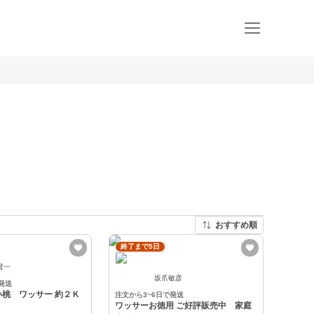
おすすめ順
終了まで5日
賢一
坂爪敏彦
発送
歯ごたえのいい桃 ワッサー 約２Ｋ
注文から3~6日で発送
ワッサーお徳用 ご好評販売中 家庭