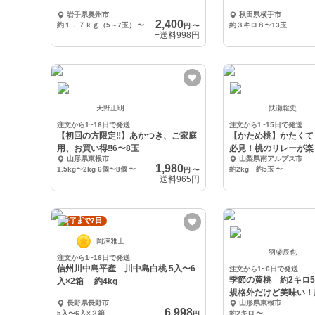
岩手県奥州市
秋田県横手市
2,400
約１．７ｋｇ（5～7玉）
〜
約３キロ８〜13玉
円
〜
+送料
998円
天野正明
扶瀬聡史
注文から1~16日で発送
注文から1~15日で発送
【初回の方限定‼︎】あかつき、ご家庭
【かため桃】かたくて
用、お買い得‼︎6〜8玉
必見！桃のリレーが楽
山形県東根市
山梨県南アルプス市
1,980
1.5kg〜2kg 6個〜8個
〜
約2kg 約5玉
〜
円
〜
+送料
965円
終了まで7日
岡澤雅士
羽柴辰也
注文から1~16日で発送
信州川中島平産 川中島白桃 5入〜6
注文から1~6日で発送
季節の黄桃 約2キロ5
入×2箱 約4kg
規格外だけど美味い！
長野県長野市
山形県東根市
で安心安全
6,998
5入〜6入×２箱
約2キロ
〜
円