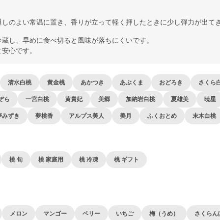
通しのよい常温に置き、香りが立って軽く押したときに少し弾力が出て
冷蔵し、早めに食べ切ると風味が落ちにくいです。
と安心です。
清水白桃
黄金桃
あかつき
あぶくま
おどろき
さくら
ぞら
一宮白桃
黄貴妃
美郷
加納岩白桃
夏雄美
暁星
夢みずき
夢桃香
アルプス美人
美月
ふくおとめ
末木白桃
桃 旬
桃 家庭用
桃 冷凍
桃 ギフト
メロン
マンゴー
ベリー
いちご
梅（うめ）
さくらん