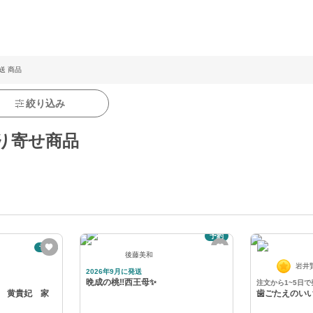
送 商品
絞り込み
り寄せ商品
予約
予約
後藤美和
岩井
2026年9月に発送
晩成の桃‼️西王母✨
注文から1~5日で
黄貴妃 家