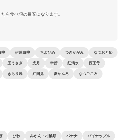
きたら食べ頃の目安になります。
白桃
伊達白桃
ちよひめ
つきかがみ
なつおとめ
玉うさぎ
光月
幸茜
紅清水
西王母
きらり暁
紅国見
夏かんろ
なつごころ
ぼ
びわ
みかん・柑橘類
バナナ
パイナップル