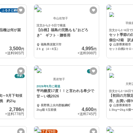
ふるさと納税可
寺山佐智子
羽柴
注文から2~5日で発送
 品種は何が届
【白桃】福島の完熟もも"おどろ
注文から1~6日で
セット季節の白
き" ギフト・贈答用
個位×2箱 訳
福島県須賀川市
山形県東根市
安心安全
3,500
4,995
2ｋｇ（4～8玉）
円
円
+送料
965円
+送料
998円
予約
予約
黒岩智子
天野
2026年9月に発送
平均糖度17度！！と言われる希少で
注文から1~16日
旬～9月下旬頃
【初回の方限定
甘～い桃2026
桃 約2㎏
用、お買い得‼︎
長野県上水内郡飯綱町
山形県東根市
2,786
4,600
2kg箱 5玉前後
1.5kg〜2kg 6個
円
円
+送料
778円
+送料
745円
終了まで3日