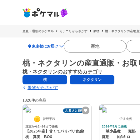
産直・通販のポケマル
カテゴリからさがす
果物
桃・ネクタリンの産地直
location_on
産地
東京都にお届け
桃・ネクタリンの産直通販・お取
桃・ネクタリンのおすすめカテゴリ
桃
ネクタリン
果物からさがす
1826件の商品
ふるさと納税可
菅野千秋
沼沢成悟
注文から2~16日で発送
2026年9月に発送
【2025年産】甘くてパリパリ食感❗️
希少品種 完熟 
桃 真美 BOX
庭用 約3キロ