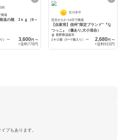
佑樹
宮川幸平
で発送
発送の桃 3ｋｇ（9～
注文から2~14日で発送
【自家用】信州"限定ブランド"『な
つっこ』（傷あり,大小混合）
長野県須坂市
3,600
2,680
入り）
〜
2キロ箱（5〜7個入り）
〜
円
〜
円
〜
+送料
778円
+送料
910円
タイプもあります。