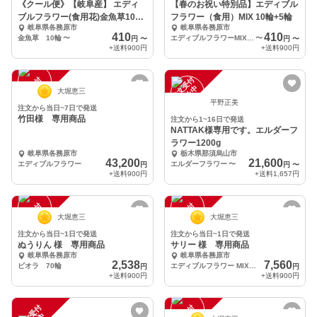
《クール便》【岐阜産】 エディ
【春のお祝い特別品】エディブル
ブルフラワー(食用花)金魚草10輪
フラワー（食用）MIX 10輪+5輪
岐阜県各務原市
岐阜県各務原市
～
410
410
金魚草 10輪
〜
エディブルフラワーMIX 10輪
〜
円
〜
円
〜
+送料
900円
+送料
900円
注
文
受
付
停
止
注
文
受
付
停
止
中
中
大堀恵三
平野正美
注文から当日~7日で発送
竹田様 専用商品
注文から1~16日で発送
NATTAK様専用です。エルダーフ
ラワー1200g
岐阜県各務原市
栃木県那須烏山市
43,200
21,600
エディブルフラワー
エルダーフラワー
〜
円
円
〜
+送料
900円
+送料
1,657円
注
文
受
付
停
止
注
文
受
付
停
止
中
中
大堀恵三
大堀恵三
注文から当日~1日で発送
注文から当日~1日で発送
ぬうりん 様 専用商品
サリー 様 専用商品
岐阜県各務原市
岐阜県各務原市
2,538
7,560
ビオラ 70輪
エディブルフラワー MIX 200輪
円
円
+送料
900円
+送料
900円
注
文
受
付
停
止
注
文
受
付
停
止