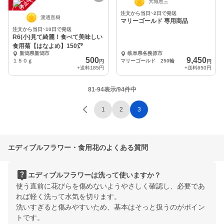
中
中
大堀恵三
注文から当日~2日で発送
渡邊直樹
マリーゴールド 専用商品
注文から当日~10日で発送
R6(小)見て綺麗！食べて美味しい
食用菊【はなよめ】150㌘
新潟県新潟市
岐阜県各務原市
500
9,450
１５０ｇ
マリーゴールド 250輪
円
円
+送料
185円
+送料
650円
81-94表示/94件中
1
2
3
エディブルフラワー・食用花のよくある質問
live_help
エディブルフラワーは洗って使いますか？
使う直前に花びらを傷めないようやさしく確認し、必要であ
れば軽く洗って水気を切ります。
洗いすぎると傷みやすいため、基本はそっと扱うのがポイン
トです。