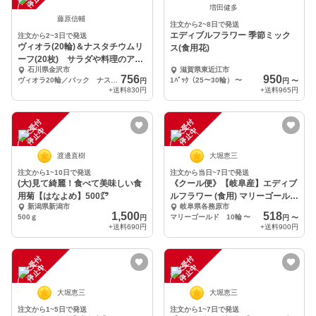
増田健多
藤原信輔
注文から2~8日で発送
エディブルフラワー 季節ミック
注文から2~3日で発送
ヴィオラ(20輪)＆ナスタチウムリ
ス(食用花)
ーフ(20枚) サラダや料理のアク
石川県金沢市
滋賀県東近江市
セントに
756
950
ヴィオラ20輪／パック ナスタチウム20枚／パック
1ﾊﾟｯｸ（25～30輪）
〜
円
円
〜
+送料
830円
+送料
965円
注
文
受
付
停
止
注
文
受
付
停
止
中
中
渡邊直樹
大堀恵三
注文から1~10日で発送
注文から当日~7日で発送
(大)見て綺麗！食べて美味しい食
《クール便》【岐阜産】エディブ
用菊【はなよめ】500㌘
ルフラワー (食用) マリーゴール
新潟県新潟市
岐阜県各務原市
ド 10輪～
1,500
518
500ｇ
マリーゴールド 10輪
〜
円
円
〜
+送料
690円
+送料
900円
注
文
受
付
停
止
注
文
受
付
停
止
中
中
大堀恵三
大堀恵三
注文から1~5日で発送
注文から1~7日で発送